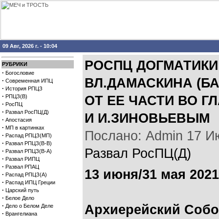
09 Авг, 2026 г. - 10:04
РОСПЦ ДОГМАТИК
РУБРИКИ
·
Богословие
ВЛ.ДАМАСКИНА (Б
·
Современная ИПЦ
·
История РПЦЗ
·
РПЦЗ(В)
ОТ ЕЕ ЧАСТИ ВО Г
·
РосПЦ
·
Развал РосПЦ(Д)
И И.ЗИНОВЬЕВЫМ
·
Апостасия
·
МП в картинках
Послано: Admin 17 Июн
·
Распад РПЦЗ(МП)
·
Развал РПЦЗ(В-В)
Развал РосПЦ(Д)
·
Развал РПЦЗ(В-А)
·
Развал РИПЦ
·
Развал РПАЦ
13 июня/31 мая 2021 
·
Распад РПЦЗ(А)
·
Распад ИПЦ Греции
·
Царский путь
·
Белое Дело
·
Архиерейский Собо
Дело о Белом Деле
·
Врангелиана