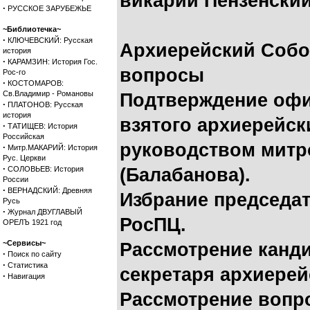
викарий Пензенский
·
РУССКОЕ ЗАРУБЕЖЬЕ
~Библиотечка~
·
КЛЮЧЕВСКИЙ: Русская
Архиерейский Собо
история
·
КАРАМЗИН: История Гос.
вопросы
Рос-го
·
КОСТОМАРОВ:
Св.Владимир - Романовы
Подтверждение офи
·
ПЛАТОНОВ: Русская
история
взятого архиерейс
·
ТАТИЩЕВ: История
Российская
руководством митр
·
Митр.МАКАРИЙ: История
Рус. Церкви
·
СОЛОВЬЕВ: История
(Балабанова).
России
·
ВЕРНАДСКИЙ: Древняя
Избрание председа
Русь
·
Журнал ДВУГЛАВЫЙ
РосПЦ.
ОРЕЛЪ 1921 год
~Сервисы~
Рассмотрение канд
·
Поиск по сайту
·
Статистика
секретаря архиерей
·
Навигация
Рассмотрение вопро