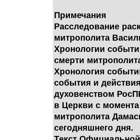
Примечания
Расследование рас
митрополита Васили
Хронологии событи
смерти митрополита
Хронология событий
события и действи
духовенством РосП
в Церкви с момент
митрополита Дамаск
сегодняшнего дня.
Текст Официальной