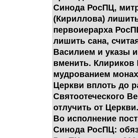
Синода РосПЦ, мит
(Кириллова) лишит
первоиерарха РосПЦ
лишить сана, счита
Василием и указы и
вменить. Клириков
мудрованием монах
Церкви вплоть до р
Святоотеческого Ве
отлучить от Церкви
Во исполнение пос
Синода РосПЦ: обя