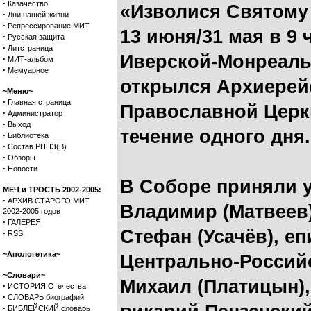
·
Казачество
«Изволися Святому 
·
Дни нашей жизни
·
Репрессирование МИТ
13 июня/31 мая в 9 
·
Русская защита
·
Литстраница
Иверской-Монреаль
·
МИТ-альбом
·
Мемуарное
открылся Архиерей
~Меню~
·
Главная страница
Православной Церк
·
Администратор
·
Выход
течение одного дня.
·
Библиотека
·
Состав РПЦЗ(В)
·
Обзоры
·
Новости
В Соборе приняли 
МЕЧ и ТРОСТЬ 2002-2005:
·
АРХИВ СТАРОГО МИТ
Владимир (Матвеев)
2002-2005 годов
·
ГАЛЕРЕЯ
Стефан (Усачёв), е
·
RSS
~Апологетика~
Центрально-Россий
~Словари~
Михаил (Платицын),
·
ИСТОРИЯ Отечества
·
СЛОВАРЬ биографий
·
БИБЛЕЙСКИЙ словарь