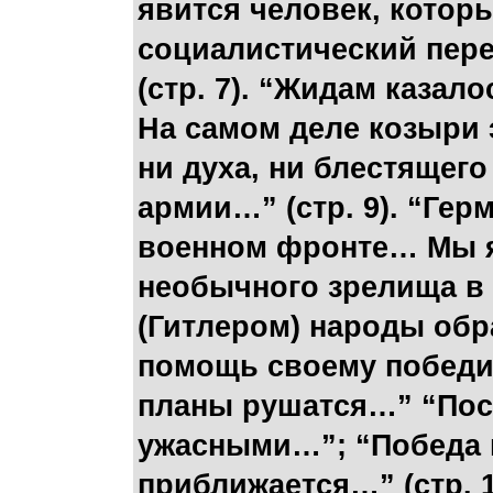
явится человек, котор
социалистический пер
(стр. 7). “Жидам казало
На самом деле козыри 
ни духа, ни блестящег
армии…” (стр. 9). “Гер
военном фронте… Мы 
необычного зрелища в 
(Гитлером) народы обр
помощь своему победит
планы рушатся…” “Пос
ужасными…”; “Победа 
приближается…” (стр. 1