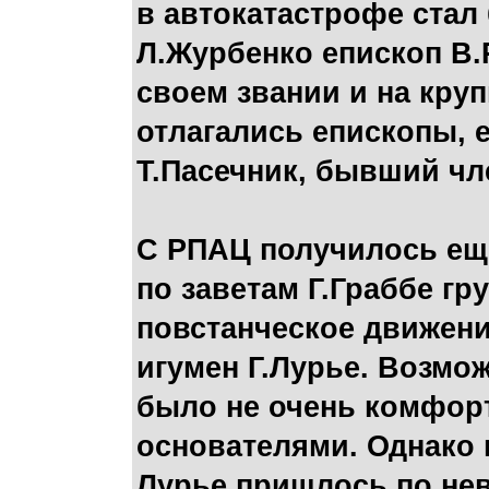
в автокатастрофе стал
Л.Журбенко епископ В.
своем звании и на кру
отлагались епископы, 
Т.Пасечник, бывший чл
С РПАЦ получилось еще
по заветам Г.Граббе гр
повстанческое движен
игумен Г.Лурье. Возмож
было не очень комфорт
основателями. Однако 
Лурье пришлось по не