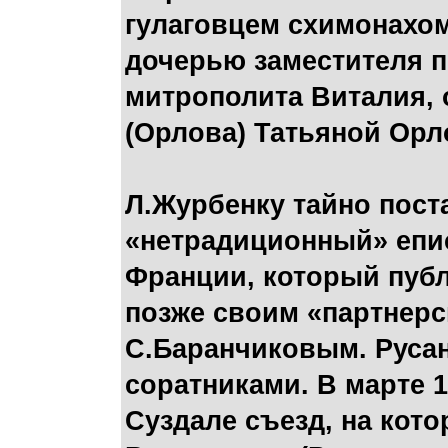
гулаговцем схимонахо
дочерью заместителя 
митрополита Виталия, 
(Орлова) Татьяной Орл
Л.Журбенку тайно пост
«нетрадиционный» епи
Франции, который пуб
позже своим «партнер
С.Баранчиковым. Руса
соратниками. В марте 
Суздале съезд, на кот