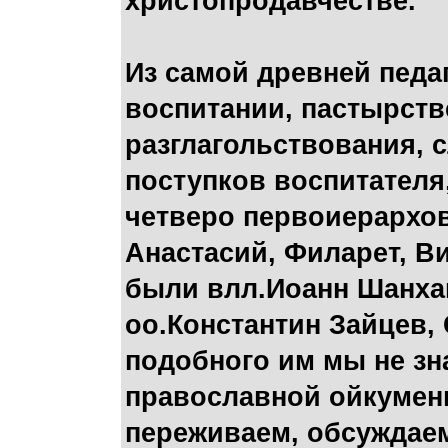
христопродавчестве.
Из самой древней педа
воспитании, пастырств
разглагольствования, 
поступков воспитателя
четверо первоиерархо
Анастасий, Филарет, В
были влл.Иоанн Шанхай
оо.Константин Зайцев, 
подобного им мы не зн
православной ойкумены
переживаем, обсуждаем,