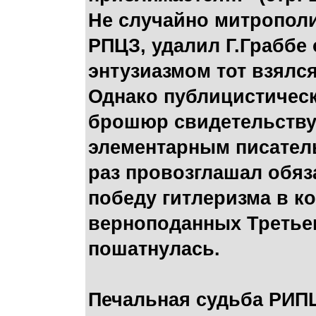
Не случайно митрополи
РПЦЗ, удалил Г.Граббе 
энтузиазмом тот взялс
Однако публицистичес
брошюр свидетельствую
элементарным писатель
раз провозглашал обя
победу гитлеризма в ко
верноподанных Третьег
пошатнулась.
Печальная судьба РИПЦ