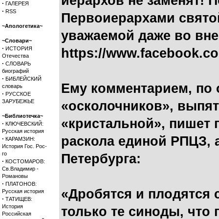
иерархов не заменят! 
·
ГАЛЕРЕЯ
·
RSS
Первоиерархами святой
~Апологетика~
уважаемой даже во вне
~Словари~
·
ИСТОРИЯ
https://www.facebook.co
Отечества
·
СЛОВАРЬ
биографий
·
БИБЛЕЙСКИЙ
Ему комментарием, по
словарь
·
РУССКОЕ
ЗАРУБЕЖЬЕ
«осколочников», выпят
~Библиотечка~
«кристальной», пишет 
·
КЛЮЧЕВСКИЙ:
Русская история
раскола единой РПЦЗ, а
·
КАРАМЗИН:
История Гос. Рос-
го
Петербурга:
·
КОСТОМАРОВ:
Св.Владимир -
Романовы
·
ПЛАТОНОВ:
«Дробятся и плодятся 
Русская история
·
ТАТИЩЕВ:
История
только те синоды, что
Российская