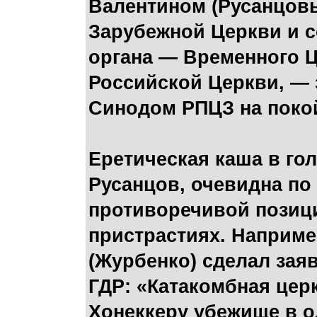
Валентином (Русанцовы
Зарубежной Церкви и с
органа — Временного 
Российской Церкви, — 
Синодом РПЦЗ на поко
Еретическая каша в гол
Русанцов, очевидна по
противоречивой позиц
пристрастиях. Наприме
(Журбенко) сделал зая
ГДР: «Катакомбная цер
Хонеккеру убежище в о