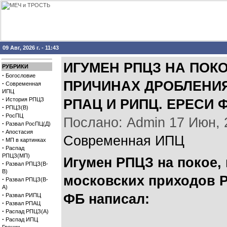
09 Авг, 2026 г. - 11:43
ИГУМЕН РПЦЗ НА ПОКО
РУБРИКИ
·
Богословие
ПРИЧИНАХ ДРОБЛЕНИЯ
·
Современная
ИПЦ
·
История РПЦЗ
РПАЦ И РИПЦ. ЕРЕСИ
·
РПЦЗ(В)
·
РосПЦ
Послано: Admin 17 Июн, 2
·
Развал РосПЦ(Д)
·
Апостасия
Современная ИПЦ
·
МП в картинках
·
Распад
РПЦЗ(МП)
Игумен РПЦЗ на покое,
·
Развал РПЦЗ(В-
В)
московских приходов Р
·
Развал РПЦЗ(В-
А)
·
ФБ написал:
Развал РИПЦ
·
Развал РПАЦ
·
Распад РПЦЗ(А)
·
Распад ИПЦ