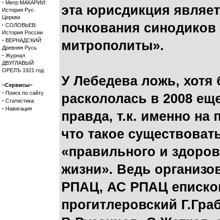
·
Митр.МАКАРИЙ:
эта юрисдикция являе
История Рус.
Церкви
почкования синодиков 
·
СОЛОВЬЕВ:
История России
·
ВЕРНАДСКИЙ:
митрополиты».
Древняя Русь
·
Журнал
ДВУГЛАВЫЙ
ОРЕЛЪ 1921 год
У Лебедева ложь, хотя
~Сервисы~
·
Поиск по сайту
раскололась в 2008 еще
·
Статистика
·
Навигация
правда, т.к. именно н
что такое существовать
«правильного и здоров
жизни». Ведь организ
РПАЦ, АС РПАЦ еписко
прогитлеровский Г.Гра