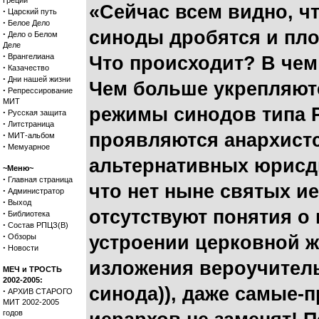
Греции
«Сейчас всем видно, чт
·
Царский путь
·
Белое Дело
синоды дробятся и пло
·
Дело о Белом
Деле
·
Врангелиана
Что происходит? В чем
·
Казачество
·
Дни нашей жизни
Чем больше укрепляютс
·
Репрессирование
МИТ
режимы синодов типа 
·
Русская защита
·
Литстраница
·
проявляются анархистс
МИТ-альбом
·
Мемуарное
альтернативных юрисди
~Меню~
·
Главная страница
что нет ныне святых ие
·
Администратор
·
Выход
отсутствуют понятия о
·
Библиотека
·
Состав РПЦЗ(В)
·
Обзоры
устроении церковной жи
·
Новости
изложения вероучител
МЕЧ и ТРОСТЬ
2002-2005:
синода)), даже самые-
·
АРХИВ СТАРОГО
МИТ 2002-2005
годов