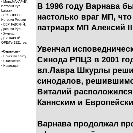
·
Митр.МАКАРИЙ:
В 1996 году Варнава б
История Рус.
Церкви
настолько враг МП, чт
·
СОЛОВЬЕВ:
История России
·
ВЕРНАДСКИЙ:
патриарх МП Алексий I
Древняя Русь
·
Журнал
ДВУГЛАВЫЙ
ОРЕЛЪ 1921 год
Увенчал исповедническ
~Сервисы~
·
Поиск по сайту
Синода РПЦЗ в 2001 го
·
Статистика
·
Навигация
вл.Лавра Шкурлы реши
синодалов, решившимся
Виталий расположился 
Каннским и Европейски
Варнава продолжал про