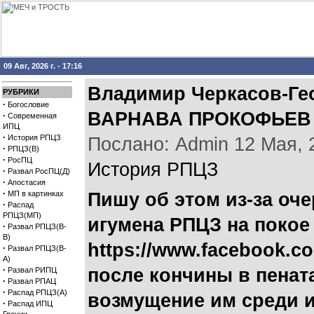
09 Авг, 2026 г. - 17:16
Владимир Черкасов-Г
РУБРИКИ
·
Богословие
ВАРНАВА ПРОКОФЬЕВ 
·
Современная
ИПЦ
·
История РПЦЗ
Послано: Admin 12 Мая, 2
·
РПЦЗ(В)
·
РосПЦ
История РПЦЗ
·
Развал РосПЦ(Д)
·
Апостасия
·
МП в картинках
Пишу об этом из-за оч
·
Распад
РПЦЗ(МП)
игумена РПЦЗ на покое 
·
Развал РПЦЗ(В-
В)
https://www.facebook.c
·
Развал РПЦЗ(В-
А)
·
после кончины в пенат
Развал РИПЦ
·
Развал РПАЦ
·
Распад РПЦЗ(А)
возмущение им среди и
·
Распад ИПЦ