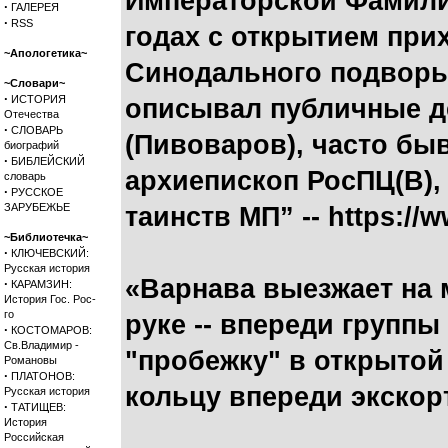
Императорской Фамилии
·
ГАЛЕРЕЯ
·
RSS
годах с открытием при
~Апологетика~
Синодального подворь
~Словари~
·
ИСТОРИЯ
описывал публичные д
Отечества
·
СЛОВАРЬ
(Пивоваров), часто бы
биографий
·
БИБЛЕЙСКИЙ
архиепископ РосПЦ(В),
словарь
·
РУССКОЕ
ЗАРУБЕЖЬЕ
таинств МП” -- https://
~Библиотечка~
·
КЛЮЧЕВСКИЙ:
Русская история
«Варнава выезжает на 
·
КАРАМЗИН:
История Гос. Рос-
го
руке -- впереди группы
·
КОСТОМАРОВ:
Св.Владимир -
"пробежку" в открытой
Романовы
·
ПЛАТОНОВ:
кольцу впереди экско
Русская история
·
ТАТИЩЕВ:
История
Российская