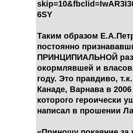
skip=10&fbclid=IwAR3
6SY
Таким образом Е.А.Пет
постоянно признававши
ПРИНЦИПИАЛЬНОЙ разни
окормлявшей и власовц
году. Это правдиво, т.
Канаде, Варнава в 200
которого героически у
написал в прошении Ла
«Приношу покаяние за 