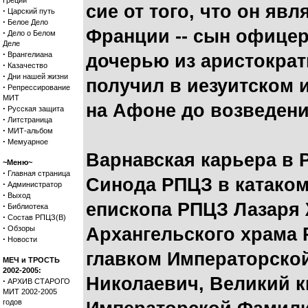
Греции
сие от того, что он я
·
Царский путь
·
Белое Дело
Франции -- сын офицер
·
Дело о Белом
Деле
·
Врангелиана
дочерью из аристократ
·
Казачество
·
Дни нашей жизни
получил в иезуитском 
·
Репрессирование
МИТ
на Афоне до возведения
·
Русская защита
·
Литстраница
·
МИТ-альбом
·
Мемуарное
Варнавская карьера в
~Меню~
·
Главная страница
Синода РПЦЗ в катаком
·
Администратор
·
Выход
епископа РПЦЗ Лазаря 
·
Библиотека
·
Состав РПЦЗ(В)
·
Обзоры
Архангельского храма 
·
Новости
главком Императорской
МЕЧ и ТРОСТЬ
2002-2005:
Николаевич, Великий к
·
АРХИВ СТАРОГО
МИТ 2002-2005
годов