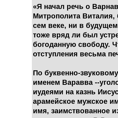
«Я начал речь о Варна
Митрополита Виталия, 
сем веке, ни в будущем
тоже вряд ли был устр
богоданную свободу. Ч
отступления весьма пе
По буквенно-звуковому
именем Варавва --угол
иудеями на казнь Иисус
арамейское мужское имя בר אבא, древнегреческое Βαραββᾶς. Варна́ва — 
имя, заимствованное из