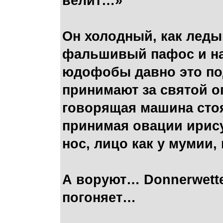
велит…»
Он холодный, как леды
фальшивый пафос и на
юдофобы давно это под
принимают за святой о
говорящая машина стоя
принимая овации ирис
нос, лицо как у мумии,
А воруют… Donnerwette
погоняет…