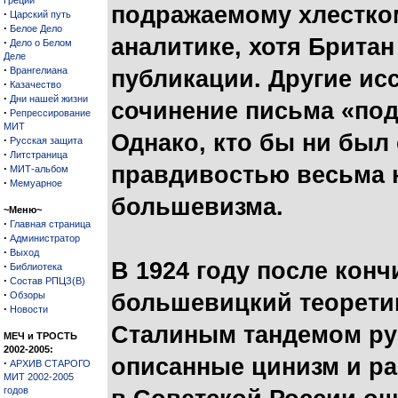
Греции
подражаемому хлестком
·
Царский путь
·
Белое Дело
аналитике, хотя Британ
·
Дело о Белом
Деле
·
Врангелиана
публикации. Другие и
·
Казачество
·
Дни нашей жизни
сочинение письма «под
·
Репрессирование
МИТ
Однако, кто бы ни был 
·
Русская защита
·
Литстраница
·
правдивостью весьма 
МИТ-альбом
·
Мемуарное
большевизма.
~Меню~
·
Главная страница
·
Администратор
·
Выход
В 1924 году после кон
·
Библиотека
·
Состав РПЦЗ(В)
·
Обзоры
большевицкий теоретик
·
Новости
Сталиным тандемом ру
МЕЧ и ТРОСТЬ
2002-2005:
описанные цинизм и р
·
АРХИВ СТАРОГО
МИТ 2002-2005
годов