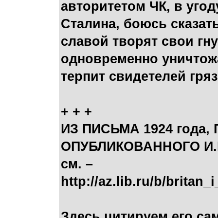
авторитетом ЧК, в уго
Сталина, боюсь сказать
славой творят свои гну
одновременно уничтож
терпит свидетелей гря
+ + +
ИЗ ПИСЬМА 1924 года
ОПУБЛИКОВАННОГО И.Б
см. –
http://az.lib.ru/b/brita
Здесь цитируем его са