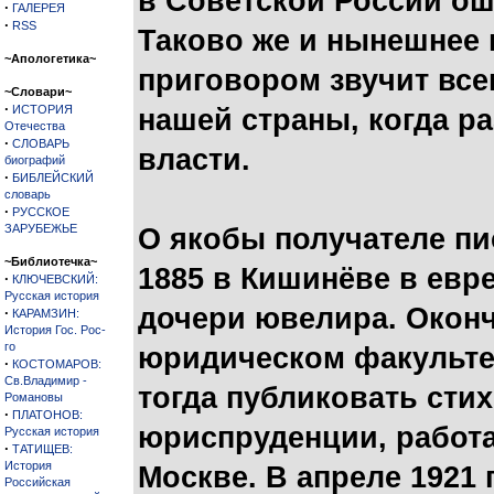
в Советской России ош
·
ГАЛЕРЕЯ
·
RSS
Таково же и нынешнее 
~Апологетика~
приговором звучит вс
~Словари~
·
ИСТОРИЯ
нашей страны, когда р
Отечества
·
СЛОВАРЬ
власти.
биографий
·
БИБЛЕЙСКИЙ
словарь
·
РУССКОЕ
ЗАРУБЕЖЬЕ
О якобы получателе пи
~Библиотечка~
1885 в Кишинёве в евр
·
КЛЮЧЕВСКИЙ:
Русская история
дочери ювелира. Оконч
·
КАРАМЗИН:
История Гос. Рос-
го
юридическом факультет
·
КОСТОМАРОВ:
Св.Владимир -
тогда публиковать сти
Романовы
·
ПЛАТОНОВ:
юриспруденции, работ
Русская история
·
ТАТИЩЕВ:
История
Москве. В апреле 1921
Российская