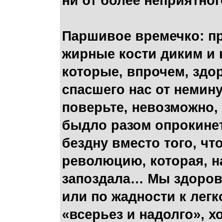
ни от более неприятно
Паршивое времечко: пр
жирные кости диким и 
которые, впрочем, здо
спасшего нас от немину
поверьте, невозможно,
быдло разом опрокинет
бездну вместо того, ч
революцию, которая, н
запоздала… Мы здорово
или по жадности к лег
«всерьез и надолго», хо