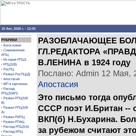
10 Авг, 2026 г. - 12:43
РАЗОБЛАЧАЮЩЕЕ БОЛ
РУБРИКИ
·
Богословие
ГЛ.РЕДАКТОРА «ПРАВ
·
Современная
ИПЦ
·
История РПЦЗ
В.ЛЕНИНА в 1924 году
·
РПЦЗ(В)
·
РосПЦ
Послано: Admin 12 Мая, 2
·
Развал РосПЦ(Д)
·
Апостасия
Апостасия
·
МП в картинках
·
Распад
РПЦЗ(МП)
Это письмо тогда опуб
·
Развал РПЦЗ(В-
В)
СССР поэт И.Британ --
·
Развал РПЦЗ(В-
А)
·
ВКП(б) Н.Бухарина. Бо
Развал РИПЦ
·
Развал РПАЦ
·
Распад РПЦЗ(А)
за рубежом считают это
·
Распад ИПЦ