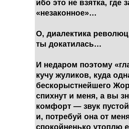
ибо это не взятка, где 
«незаконное»…
О, диалектика революц
ты докатилась…
И недаром поэтому «гла
кучу жуликов, куда од
бескорыстнейшего Жорж
спихнут и меня, а вы зн
комфорт — звук пустой
и, потребуй она от ме
спокойненько утоплю 