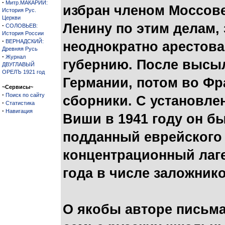
·
Митр.МАКАРИЙ:
избран членом Моссове
История Рус.
Церкви
Ленину по этим делам,
·
СОЛОВЬЕВ:
История России
·
ВЕРНАДСКИЙ:
неоднократно арестова
Древняя Русь
·
Журнал
губернию. После высыл
ДВУГЛАВЫЙ
ОРЕЛЪ 1921 год
Германии, потом во Фр
~Сервисы~
·
Поиск по сайту
сборники. С установле
·
Статистика
·
Навигация
Виши в 1941 году он б
подданный еврейского
концентрационный лаге
года в числе заложнико
О якобы авторе письма