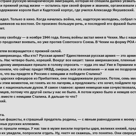
 стране русскую монархическую эмиграцию, которая не спешила далеко уезжать
 прежний уклад жизни — остались при своей форме и званиях, организовали 
содержании короля был и Кадетский корпус, где учился Александр Янушевский.
идел. Только в кино. Когда началась война, нас, кадетскую молодежь, собрал 
шевиков на востоке. Он произнес большую речь, и последней его фразой было «
ет.
ову свободу — в ноябре 1944 года. Конец войны застал меня в Чехии. Мы с н
то продолжат воевать, но уже против Советского Союза. В Чехии на форму РОА с
 затем возвращается с прежней силой.
 американцы. «Вы кто? Русская армия? Единственная русская армия — это армия
ь. Нас четверо было, корешей. Вокруг все кишит: танки американские, пленные
одному америкашке пришло в голову спросить — куда это мы! Уже в Германии на
няли, что сейчас придет НКВД, смерши, вся эта компания — и нам не поздорови
то, что вы придете в Россию с немцами и победите Сталина?
 царских офицеров из Прибалтики, они поддерживали русских. Потом, семь ми
этим моментом, не гонять их по лагерям, а предложить: кто хочет, пойдемте п
 с национальным духом. И самое главное: армия немецкая нам сочувствовала, 
цев, потому что другой силы у нас не было. А потом нужно было и немцев ос
 вместе с немцами Сталина. А дальше-то что?
кий.
га.
лятые фашисты, я страшный предатель родины, — с явным равнодушием к моему
нных русских иллюзиях.
ус пришли немцы. У нас там в музее висели портреты царя, великих князей, пр
ы их увидели, попросили отдать. Ну, «нет» не скажешь, это понятно. Они сверну