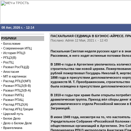
08 Авг, 2026 г. - 12:14
ПАСХАЛЬНАЯ СЕДМИЦА В БУЭНОС-АЙРЕСЕ. ПР
РУБРИКИ
Послано: Admin 12 Мая, 2021 г. - 12:43
·
Богословие
·
Современная ИПЦ
Пасхальная Светлая неделя русских идет и в зн
·
История РПЦЗ
Рассеянии, в него ходят истинные потомки белоэ
·
РПЦЗ(В)
·
РосПЦ
В 1890-е годы в Аргентине увеличилось количест
·
Развал РосПЦ(Д)
строительства там новой церкви. Пожертвовани
·
Апостасия
рублей пожертвовал Государь Николай II, жертв
·
МП в картинках
1898 года в присутствии дипломатического кор
·
Распад РПЦЗ(МП)
художеств М. Т. Преображенским, строительство
·
Развал РПЦЗ(В-В)
была освящена в присутствии дипломатического
·
Развал РПЦЗ(В-А)
·
Развал РИПЦ
В 1910-е годы при храме были открыты потребит
·
драматическая труппа. Приход вёл сборы денег 
Развал РПАЦ
·
дипломатического отдела Российской миссии в 
Распад РПЦЗ(А)
Заграницей.
·
Распад ИПЦ Греции
·
Царский путь
В июне 1949 года, несмотря на то, что настояте
·
Белое Дело
Учредительное Собрание «Российской Колонии в
·
Дело о Белом Деле
общественных организаций в Аргентине. Это Со
·
Врангелиана
Первоиерарха РПЦЗ митрополита Анастасия (Гриб