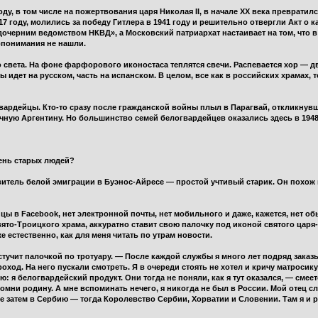
ду, в том числе на пожертвования царя Николая II, в начале XX века преврати
17 году, молились за победу Гитлера в 1941 году и решительно отвергли Акт о
очерним ведомством НКВД», а Московский патриархат настаивает на том, что в
опонимания не нашли.
 света. На фоне фарфорового иконостаса теплятся свечи. Распевается хор —
 идет на русском, часть на испанском. В целом, все как в российских храмах,
вардейцы. Кто-то сразу после гражданской войны плыл в Парагвай, откликнув
чную Аргентину. Но большинство семей белогвардейцев оказались здесь в 1948 
чень старых людей?
итель белой эмиграции в Буэнос-Айресе — простой учтивый старик. Он похож 
ицы в Facebook, нет электронной почты, нет мобильного и даже, кажется, нет о
ято-Троицкого храма, аккуратно ставит свою палочку под иконой святого царя-
е естественно, как для меня читать по утрам новости.
чит палочкой по тротуару. — После каждой службы я много лет подряд заказы
од. На него пускали смотреть. Я в очереди стоять не хотел и кричу матросику
ю: я белогвардейский продукт. Они тогда не поняли, как я тут оказался, — сме
помни родину. А мне вспоминать нечего, я никогда не был в России. Мой отец с
же затем в Сербию — тогда Королевство Сербии, Хорватии и Словении. Там я и р