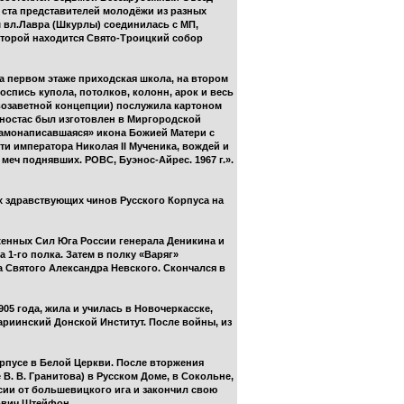
 ста представителей молодёжи из разных
м вл.Лавра (Шкурлы) соединилась с МП,
оторой находится Свято-Троицкий собор
на первом этаже приходская школа, на втором
спись купола, потолков, колонн, арок и весь
овозаветной концепции) послужила картоном
ностас был изготовлен в Миргородской
Самонаписавшаяся» икона Божией Матери с
ти императора Николая II Мученика, вождей и
ч поднявших. РОВС, Буэнос-Айрес. 1967 г.».
х здравствующих чинов Русского Корпуса на
женных Сил Юга России генерала Деникина и
 1-го полка. Затем в полку «Варяг»
а Святого Александра Невского. Скончался в
05 года, жила и училась в Новочеркасске,
риинский Донской Институт. После войны, из
орпусе в Белой Церкви. После вторжения
. В. Гранитова) в Русском Доме, в Сокольне,
сии от большевицкого ига и закончил свою
рович Штейфон.