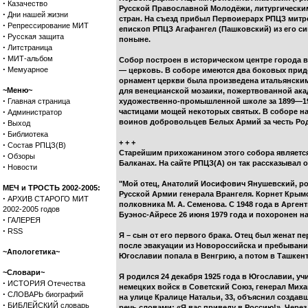
·
Казачество
Русской Православной Молодёжи, литургическим
·
Дни нашей жизни
стран. На съезд прибыл Первоиерарх РПЦЗ митро
·
Репрессирование МИТ
епископ РПЦЗ Агафангел (Пашковский) из его с
·
Русская защита
поныне.
·
Литстраница
·
МИТ-альбом
Собор построен в историческом центре города в 
·
Мемуарное
— церковь. В соборе имеются два боковых прид
орнамент церкви была произведена итальянским
~Меню~
для венецианской мозаики, пожертвованной ак
·
Главная страница
художественно-промышленной школе за 1899—190
·
частицами мощей некоторых святых. В соборе нах
Администратор
·
воинов добровольцев Белых Армий за честь Род
Выход
·
Библиотека
+ + +
·
Состав РПЦЗ(В)
Старейшим прихожанином этого собора является
·
Обзоры
Балканах. На сайте РПЦЗ(А) он так рассказывал о
·
Новости
"Мой отец, Анатолий Иосифович Янушевский, ро
МЕЧ и ТРОСТЬ 2002-2005:
Русской Армии генерала Врангеля. Корнет Крымск
·
АРХИВ СТАРОГО МИТ
полковника М. А. Семенова. С 1948 года в Арге
2002-2005 годов
Буэнос-Айресе 26 июня 1979 года и похоронен н
·
ГАЛЕРЕЯ
·
RSS
Я – сын от его первого брака. Отец был женат п
после эвакуации из Новороссийска и пребывани
~Апологетика~
Югославии попала в Венгрию, а потом в Ташкент.
~Словари~
Я родился 24 декабря 1925 года в Югославии, у
·
ИСТОРИЯ Отечества
немецких войск в Советский Союз, генерал Миха
·
СЛОВАРЬ биографий
на улице Кралице Натальи, 33, объяснил созда
·
БИБЛЕЙСКИЙ словарь
речь словами: «Я вас приведу в Россию!». Через