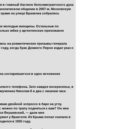
лся в главный бастион белоэмигрантского духа
 каноническом общении в 2007-м. Московскую
 храме на улице Бразилиа собрались
 две молодые женщины. Остальные по
 только юбки у аргентинских прихожанок
шись на романтические призывы генерала
году, когда Хуан Доминго Перон издал указ о
на состарившегося в одно мгновение
бычного телефона. Зато каждое воскресенье, в
мученика Николая II и два с лишним часа
ваю двойной эспрессо в баре на углу.
: можно по трапу подняться к вам? Он мне
ется Янушевский, — дали мне
лужил у Врангеля. Из Крыма попал сначала в
одился в 1925 году.