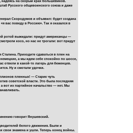
, надеясь на скорый крах большевиков.
штаб Русского общевоинского союза и даже
генерал Скородумов и объявил: будет создана
я вас поведу в Россию». Так я оказался в
ашей ротой выжидали: придут американцы —
мотрели косо, но нас не трогали: вот придут
 Сталина. Приходите сдаваться в плен на
 немецкие, а мы идем себе спокойно по шоссе,
с отвели в какой-то лагерь для беженцев.
тся. Ну и смотали удочки.
ллионов пленных! — Старик чуть
ротив советской власти. Это была последняя
а вот их партийное начальство — нет. Мы
танавливать.
 мнению говорит Янушевский.
едводителей белого движения. Были и
ли свои знамена и ушли. Теперь конец войны.