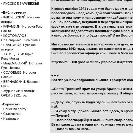
·
РУССКОЕ ЗАРУБЕЖЬЕ
К концу октября 1941 года я уже был с моим отцо
~Библиотечка~
велосипедной - под командой полковника Василия
·
КЛЮЧЕВСКИЙ: Русская
роты, то она получила прозвище «индейская» - в
история
Баньей Ковиляче, вступали в перестрелки с кра
·
КАРАМЗИН: История Гос.
фронте, а не с титовцами. В этом смысле мы по
Рос-го
количество подсоветских пленных вкупе с белы
·
нацистов боялись, что будет потом? И на Восточ
КОСТОМАРОВ:
Св.Владимир - Романовы
·
Мы все воспитывались в монархическом духе, но
ПЛАТОНОВ: Русская
середины 1942 года, а затем, по настоянию отца
история
Был во власовской офицерской школе в Мюнзинген
·
ТАТИЩЕВ: История
Российская
http://xvm-9-108.ghst.net/index.php/novosti/rptsz/9
·
Митр.МАКАРИЙ: История
Рус. Церкви
·
СОЛОВЬЕВ: История
+ + +
России
Вот что узнаем подробнее о Свято-Троицком соб
·
ВЕРНАДСКИЙ: Древняя
Русь
...Свято-Троицкий храм на улице Бразилиа зажа
·
Журнал ДВУГЛАВЫЙ
рассмотреть, только запрокинув голову. В обще
ОРЕЛЪ 1921 год
— Девушка, служить будут здесь, — вежливо окл
~Сервисы~
ней.
·
Поиск по сайту
— Я хожу в эту церковь много лет. Здесь, в Буэ
·
Статистика
— Почему?
·
Навигация
— Папа белогвардейцем был. Значит, сюда пол
Ее изящная шляпа в один миг уступает место русс
— Помолитесь за него…