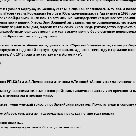
м в Русском Корпусе, на Банице, хотя мне еще не исполнилось16-ти лет. Я попал
 Георгиевича Корнилова (его сын Юра, скончавшийся в Аргентине в 1995 году, 
се её бойцы были 16-ти или 17-летними. Из Топчидерских казарм нас отправили
сным партизанами. У всех был большой энтузиазм, мы не сомневались, что вск
началу верили немцами, видели их как союзников. Ведь руководство Вермахта 
м зарубежным офицерством и его сыновьями можно было успешно использовать
ный Фронт нас так и не допустили.
 о политике особенно не задумывались. Сбросим большевиков, - а там разбере
, вернулся в кадетский корпус - доучиваться. Однако в 1944 году в Германии п
е. А с 1948 года и по сей день - в Аргентине".
5
оре РПЦЗ(А) и А.А.Янушевском из очерка А.Титовой «Аргентина для русских» в 
т между высокими жилыми новостройками. Табличка с назва¬нием прячется за 
м, в первый раз я прошла мимо.
икает меня женский голос с прибалтийским акцентом. Пожилая леди в соломен
нос-Айресе, есть другие православные приходы, но мне туда нельзя.
ожено ходить…
кому платку и уже почти без акцента она шепчет: