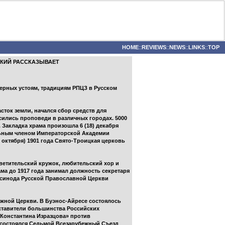
HOME
::
REVIEWS
::
NEWS
::
LINKS
::
TOP
СКИЙ РАССКАЗЫВАЕТ
верных устоям, традициям РПЦЗ в Русском
сток земли, начался сбор средств для
сились проповеди в различных городах. 5000
Закладка храма произошла 6 (18) декабря
ельным членом Императорской Академии
 октября) 1901 года Свято-Троицкая церковь
светительский кружок, любительский хор и
ма до 1917 года занимал должность секретаря
 синода Русской Православной Церкви
бежной Церкви. В Буэнос-Айресе состоялось
дставители большинства Российских
 Константина Изразцова» против
е состоялся Седьмой Всезарубежный Съезд