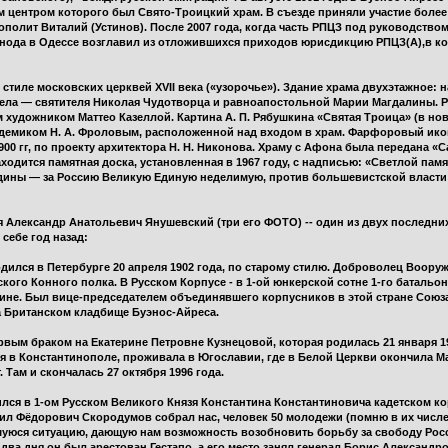
 центром которого был Свято-Троицкий храм. В съезде приняли участие более
полит Виталий (Устинов). После 2007 года, когда часть РПЦЗ под руководство
инода в Одессе возглавил из отложившихся приходов юрисдикцию РПЦЗ(А),в к
стиле московских церквей XVII века («узорочье»). Здание храма двухэтажное: 
ела — святителя Николая Чудотворца и равноапостольной Марии Магдалины. Ро
 художником Маттео Казеллой. Картина А. П. Рябушкина «Святая Троица» (в н
адемиком Н. А. Фроловым, расположенной над входом в храм. Фарфоровый ико
0 гг, по проекту архитектора Н. Н. Никонова. Храму с Афона была передана «
одится памятная доска, установленная в 1967 году, с надписью: «Светлой памя
ины — за Россию Великую Единую неделимую, против большевистской власти ме
 Александр Анатольевич Янушевский (три его ФОТО) -- один из двух последни
 себе год назад:
дился в Петербурге 20 апреля 1902 года, по старому стилю. Доброволец Воору
ого Конного полка. В Русском Корпусе - в 1-ой юнкерской сотне 1-го батальона
нтине. Был вице-председателем объединявшего корпусников в этой стране Союз
а Британском кладбище Буэнос-Айреса.
ервым браком на Екатерине Петровне Кузнецовой, которая родилась 21 января 19
я в Константинополе, проживала в Югославии, где в Белой Церкви окончила Ма
 Там и скончалась 27 октября 1996 года.
чился в 1-ом Русском Великого Князя Константина Константиновича кадетском к
ил Фёдорович Скородумов собрал нас, человек 50 молодежи (помню в их числе В
вшуюся ситуацию, дающую нам возможность возобновить борьбу за свободу Рос
 два дня он был арестован Гестапо, а его место занял генерал Борис Александ