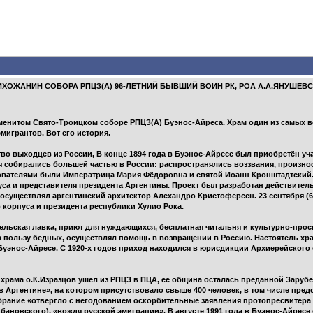
ИХОЖАНИН СОБОРА РПЦЗ(А) 96-ЛЕТНИЙ БЫВШИЙ ВОИН РК, РОА А.А.ЯНУШЕВ
аменитом Свято-Троицком соборе РПЦЗ(А) Буэнос-Айреса. Храм один из самых 
мигрантов. Вот его история.
во выходцев из России, В конце 1894 года в Буэнос-Айресе был приобретён уча
я собирались большей частью в России: распространялись воззвания, произно
ователями были Императрица Мария Фёдоровна и святой Иоанн Кронштадтский. 
пуса и представителя президента Аргентины. Проект был разработан действит
 осуществлял аргентинский архитектор Алехандро Кристоферсен. 23 сентября (6
 корпуса и президента республики Хулио Рока.
ельская лавка, приют для нуждающихся, бесплатная читальня и культурно-про
в пользу бедных, осуществлял помощь в возвращении в Россию. Настоятель хра
Буэнос-Айресе. С 1920-х годов приход находился в юрисдикции Архиерейского
ль храма о.К.Изразцов ушел из РПЦЗ в ПЦА, ее община осталась преданной Зару
 Аргентине», на котором присутствовало свыше 400 человек, в том числе пре
брание «отвергло с негодованием оскорбительные заявления протопресвитера
ановского), «вождя русской эмиграции». В августе 1991 года в Буэнос-Айрес