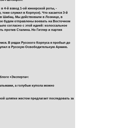
 в 4-й взвод 1-ой юнкерской роты, -
тоже служил в Корпусе). Что касается 3-й
 в Шабац. Мы действовали в Лознице, в
оре будем отправлены воевать на Восточном
было согласно с этой идеей: колоссальное
 против Сталина. Но Гитлер и партия
мся. В рядах Русского Корпуса я пробыл до
оступил в Русскую Освободительную Армию.
блоге «Эксперта»:
пальмами, а голубые купола можно
ной шляпке жестом предлагает последовать за