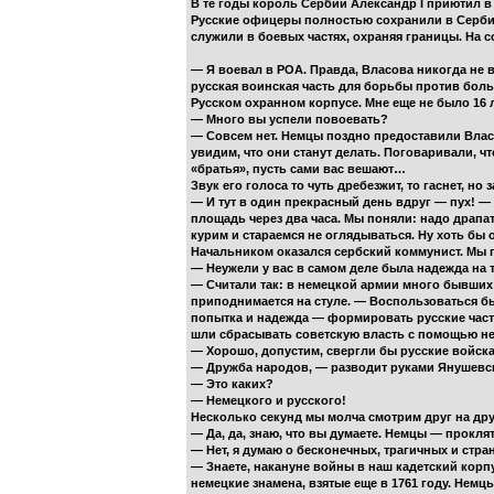
В те годы король Сербии Александр I приютил в
Русские офицеры полностью сохранили в Сербии
служили в боевых частях, охраняя границы. На 
— Я воевал в РОА. Правда, Власова никогда не в
русская воинская часть для борьбы против боль
Русском охранном корпусе. Мне еще не было 16 л
— Много вы успели повоевать?
— Совсем нет. Немцы поздно предоставили Влас
увидим, что они станут делать. Поговаривали, ч
«братья», пусть сами вас вешают…
Звук его голоса то чуть дребезжит, то гаснет, но
— И тут в один прекрасный день вдруг — пух! —
площадь через два часа. Мы поняли: надо драпат
курим и стараемся не оглядываться. Ну хоть бы 
Начальником оказался сербский коммунист. Мы по
— Неужели у вас в самом деле была надежда на 
— Считали так: в немецкой армии много бывших
приподнимается на стуле. — Воспользоваться бы 
попытка и надежда — формировать русские части
шли сбрасывать советскую власть с помощью нем
— Хорошо, допустим, свергли бы русские войска
— Дружба народов, — разводит руками Янушевс
— Это каких?
— Немецкого и русского!
Несколько секунд мы молча смотрим друг на дру
— Да, да, знаю, что вы думаете. Немцы — прок
— Нет, я думаю о бесконечных, трагичных и стра
— Знаете, накануне войны в наш кадетский корп
немецкие знамена, взятые еще в 1761 году. Немц