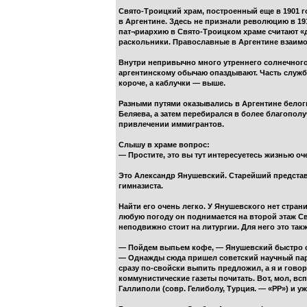
Свято-Троицкий храм, построенный еще в 1901 го
в Аргентине. Здесь не признали революцию в 19
пат¬риархию в Свято-Троицком храме считают «д
раскольники. Православные в Аргентине взаим
Внутри непривычно много утреннего солнечного
аргентинскому обычаю опаздывают. Часть службы
короче, а каблучки — выше.
Разными путями оказывались в Аргентине белог
Беляева, а затем перебирался в более благополу
привлечении иммигрантов.
Слышу в храме вопрос:
— Простите, это вы тут интересуетесь жизнью о
Это Александр Янушевский. Старейший представ
гимназиста.
Найти его очень легко. У Янушевского нет стран
любую погоду он поднимается на второй этаж Св
неподвижно стоит на литургии. Для него это такж
— Пойдем выпьем кофе, — Янушевский быстро сту
— Однажды сюда пришел советский научный парох
сразу по-свойски выпить предложил, а я и говор
коммунистические газеты почитать. Вот, мол, вс
Галлиполи (совр. Гелиболу, Турция. — «РР») и у