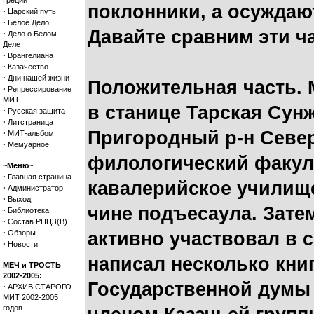
Греции
поклонники, а осуждаю
·
Царский путь
·
Белое Дело
Давайте сравним эти ча
·
Дело о Белом
Деле
·
Врангелиана
·
Казачество
·
Дни нашей жизни
Положительная часть. 
·
Репрессирование
МИТ
в станице Тарская Сунж
·
Русская защита
·
Литстраница
·
Пригородный р-н Север
МИТ-альбом
·
Мемуарное
филологический факуль
~Меню~
·
Главная страница
кавалерийское училище
·
Администратор
·
Выход
чине подъесаула. Затем
·
Библиотека
·
Состав РПЦЗ(В)
·
Обзоры
активно участвовал в 
·
Новости
написал несколько книг
МЕЧ и ТРОСТЬ
2002-2005:
Государственной думы I
·
АРХИВ СТАРОГО
МИТ 2002-2005
годов