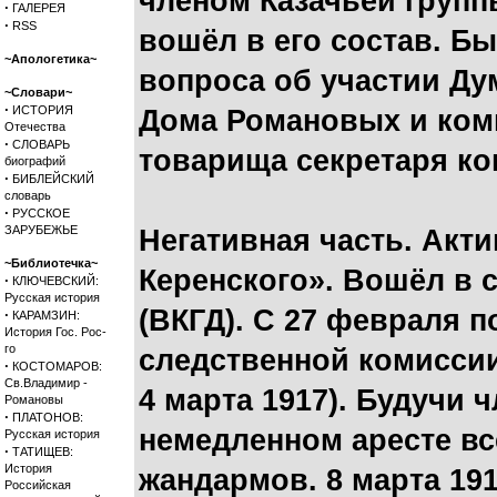
членом Казачьей групп
·
ГАЛЕРЕЯ
·
RSS
вошёл в его состав. Б
~Апологетика~
вопроса об участии Ду
~Словари~
·
ИСТОРИЯ
Дома Романовых и коми
Отечества
·
СЛОВАРЬ
товарища секретаря ко
биографий
·
БИБЛЕЙСКИЙ
словарь
·
РУССКОЕ
ЗАРУБЕЖЬЕ
Негативная часть. Акт
~Библиотечка~
Керенского». Вошёл в 
·
КЛЮЧЕВСКИЙ:
Русская история
(ВКГД). С 27 февраля 
·
КАРАМЗИН:
История Гос. Рос-
го
следственной комиссии
·
КОСТОМАРОВ:
Св.Владимир -
4 марта 1917). Будучи 
Романовы
·
ПЛАТОНОВ:
немедленном аресте вс
Русская история
·
ТАТИЩЕВ:
История
жандармов. 8 марта 19
Российская