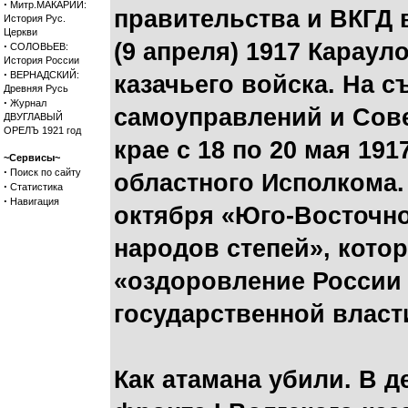
·
Митр.МАКАРИЙ:
правительства и ВКГД 
История Рус.
Церкви
(9 апреля) 1917 Карау
·
СОЛОВЬЕВ:
История России
·
ВЕРНАДСКИЙ:
казачьего войска. На с
Древняя Русь
·
Журнал
самоуправлений и Сове
ДВУГЛАВЫЙ
ОРЕЛЪ 1921 год
крае с 18 по 20 мая 19
~Сервисы~
·
Поиск по сайту
областного Исполкома.
·
Статистика
·
Навигация
октября «Юго-Восточно
народов степей», кото
«оздоровление России 
государственной власт
Как атамана убили. В 