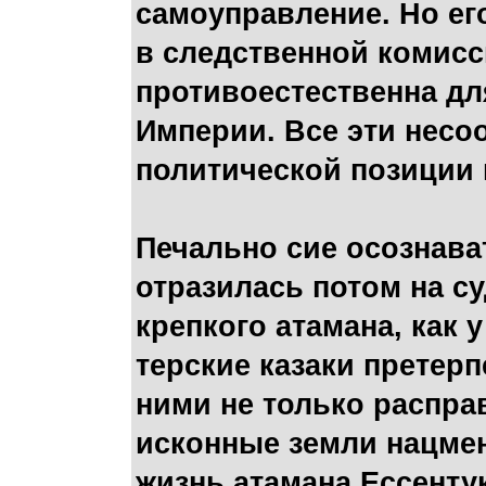
самоуправление. Но ег
в следственной комисс
противоестественна дл
Империи. Все эти несо
политической позиции 
Печально сие осознават
отразилась потом на су
крепкого атамана, как 
терские казаки претерп
ними не только распра
исконные земли нацмен
жизнь атамана Ессентук