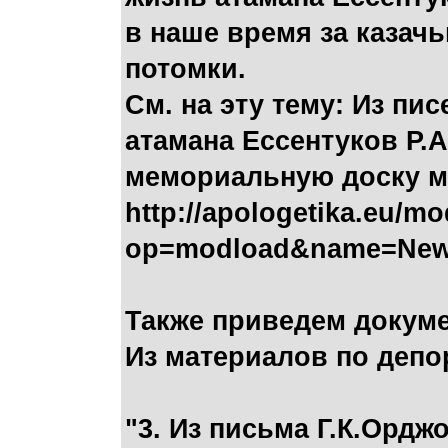
в наше время за казач
потомки.
См. на эту тему: Из пи
атамана Ессентуков Р.А
мемориальную доску ме
http://apologetika.eu/m
op=modload&name=News&
Также приведем докуме
Из материалов по депорт
"3. Из письма Г.К.Орд