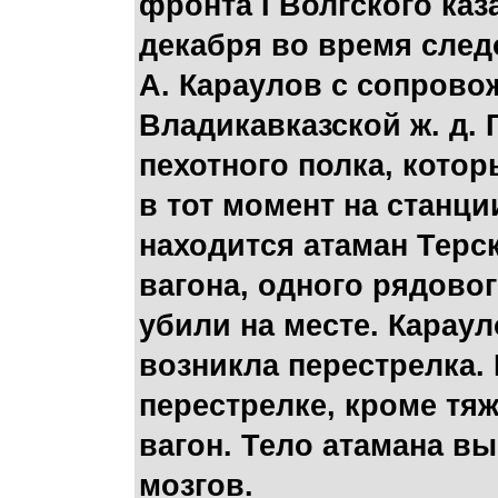
фронта I Волгского каз
декабря во время след
А. Караулов с сопров
Владикавказской ж. д.
пехотного полка, кото
в тот момент на станци
находится атаман Терс
вагона, одного рядово
убили на месте. Карау
возникла перестрелка.
перестрелке, кроме тя
вагон. Тело атамана вы
мозгов.