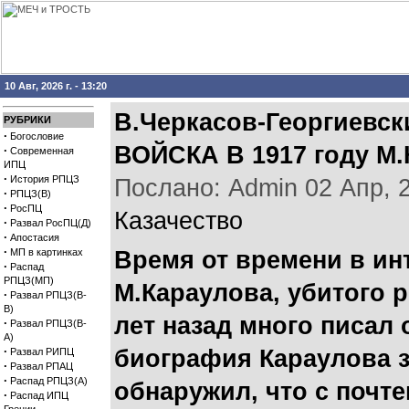
10 Авг, 2026 г. - 13:20
В.Черкасов-Георгиев
РУБРИКИ
·
Богословие
ВОЙСКА В 1917 году 
·
Современная
ИПЦ
·
История РПЦЗ
Послано: Admin 02 Апр, 20
·
РПЦЗ(В)
·
РосПЦ
Казачество
·
Развал РосПЦ(Д)
·
Апостасия
·
МП в картинках
Время от времени в ин
·
Распад
РПЦЗ(МП)
М.Караулова, убитого р
·
Развал РПЦЗ(В-
В)
лет назад много писал 
·
Развал РПЦЗ(В-
А)
·
биография Караулова з
Развал РИПЦ
·
Развал РПАЦ
·
Распад РПЦЗ(А)
обнаружил, что с почт
·
Распад ИПЦ