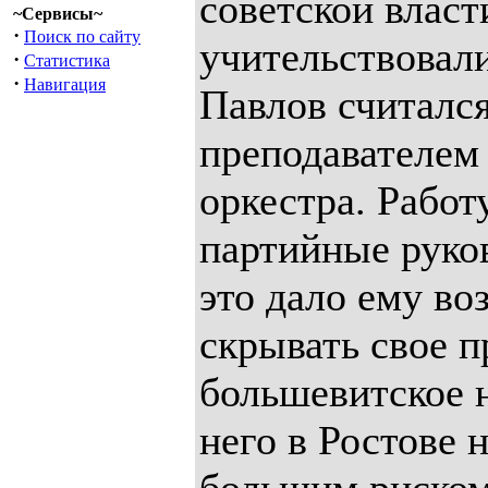
советской власт
~Сервисы~
·
Поиск по сайту
учительствовали
·
Статистика
·
Навигация
Павлов считалс
преподавателем
оркестра. Работ
партийные руков
это дало ему во
скрывать свое п
большевитское н
него в Ростове н