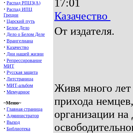
17:01
·
Распад РПЦЗ(А)
·
Распад ИПЦ
Казачество
Греции
·
Царский путь
·
От издателя.
Белое Дело
·
Дело о Белом Деле
·
Врангелиана
·
Казачество
·
Дни нашей жизни
·
Репрессирование
МИТ
·
Русская защита
·
Литстраница
Живя много лет 
·
МИТ-альбом
·
Мемуарное
прихода немцев
~Меню~
·
Главная страница
организации на 
·
Администратор
·
Выход
освободительно
·
Библиотека