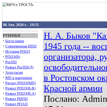
06 Авг, 2026 г. - 19:53
Н. А. Быков "Ка
РУБРИКИ
·
Богословие
1945 года -- во
·
Современная ИПЦ
·
История РПЦЗ
организатора, р
·
РПЦЗ(В)
·
РосПЦ
освободительно
·
Развал РосПЦ(Д)
·
Апостасия
в Ростовском ок
·
МП в картинках
·
Распад РПЦЗ(МП)
Красной армии
·
Развал РПЦЗ(В-В)
·
Развал РПЦЗ(В-А)
Послано: Admin 
·
Развал РИПЦ
·
Развал РПАЦ