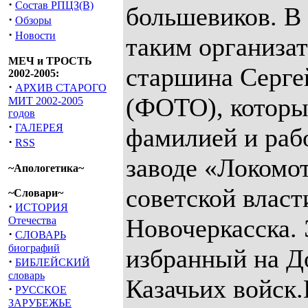
·
Состав РПЦЗ(В)
большевиков. В 
·
Обзоры
·
Новости
таким организа
МЕЧ и ТРОСТЬ
старшина Серге
2002-2005:
·
АРХИВ СТАРОГО
(ФОТО), которы
МИТ 2002-2005
годов
·
ГАЛЕРЕЯ
фамилией и раб
·
RSS
заводе «Локомо
~Апологетика~
советской власт
~Словари~
·
ИСТОРИЯ
Новочеркасска. 
Отечества
·
СЛОВАРЬ
биографий
избранный на Д
·
БИБЛЕЙСКИЙ
словарь
Казачьих войск.
·
РУССКОЕ
ЗАРУБЕЖЬЕ