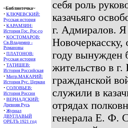
себя роль руков
~Библиотечка~
·
казачьяго осво
КЛЮЧЕВСКИЙ:
Русская история
·
КАРАМЗИН:
г. Адмиралов. Я
История Гос. Рос-го
·
КОСТОМАРОВ:
Новочеркасску, 
Св.Владимир -
Романовы
году вынужден 
·
ПЛАТОНОВ:
Русская история
жительство в г.
·
ТАТИЩЕВ:
История Российская
·
Митр.МАКАРИЙ:
гражданской во
История Рус. Церкви
·
СОЛОВЬЕВ:
служили в казач
История России
·
ВЕРНАДСКИЙ:
отрядах полков
Древняя Русь
·
Журнал
генерала Е. Ф. 
ДВУГЛАВЫЙ
ОРЕЛЪ 1921 год