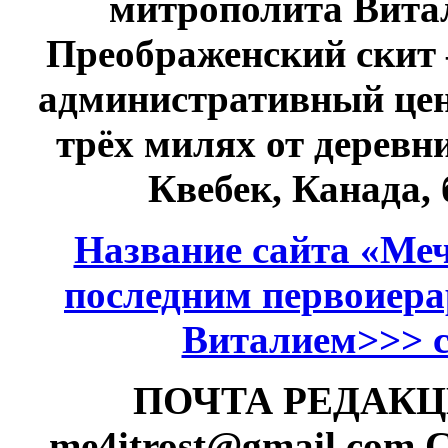
митрополита Витал
Преображенский скит 
административный це
трёх милях от дерев
Квебек, Канада,
Название сайта «Меч
последним первоиер
Виталием>>> см
ПОЧТА РЕДАКЦИИ
me4itrost@gmail.com
С