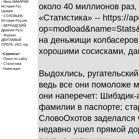
·
Митр.МАКАРИЙ:
около 40 миллионов раз,
История Рус.
Церкви
«Статистика» -- https://a
·
СОЛОВЬЕВ:
История России
·
ВЕРНАДСКИЙ:
op=modload&name=Stats&f
Древняя Русь
·
Журнал
на деньжищи колбасеров,
ДВУГЛАВЫЙ
ОРЕЛЪ 1921 год
хорошими сосисками, да
~Сервисы~
·
Поиск по сайту
·
Статистика
·
Навигация
Выдохлись, ругательский
ведь все они помоложе м
они наперечет: Шибздик-
фамилии в паспорте; ст
СловоОхотов заделался 
недавно ушел прямой дор