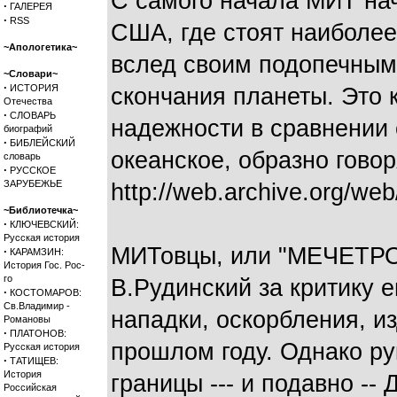
С самого начала МИТ на
·
ГАЛЕРЕЯ
·
RSS
США, где стоят наиболее
~Апологетика~
вслед своим подопечным 
~Словари~
·
ИСТОРИЯ
скончания планеты. Это 
Отечества
·
СЛОВАРЬ
надежности в сравнении 
биографий
·
БИБЛЕЙСКИЙ
океанское, образно говор
словарь
·
РУССКОЕ
ЗАРУБЕЖЬЕ
http://web.archive.org/w
~Библиотечка~
·
КЛЮЧЕВСКИЙ:
Русская история
МИТовцы, или "МЕЧЕТРО
·
КАРАМЗИН:
История Гос. Рос-
го
В.Рудинский за критику 
·
КОСТОМАРОВ:
Св.Владимир -
нападки, оскорбления, и
Романовы
·
ПЛАТОНОВ:
прошлом году. Однако рук
Русская история
·
ТАТИЩЕВ:
История
границы --- и подавно -
Российская