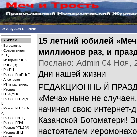
06 Авг, 2026 г. - 14:40
15 летний юбилей «Меч
РУБРИКИ
·
Богословие
миллионов раз, и праз
·
Современная
ИПЦ
·
История РПЦЗ
Послано: Admin 04 Ноя, 20
·
РПЦЗ(В)
·
РосПЦ
Дни нашей жизни
·
Развал РосПЦ(Д)
·
Апостасия
·
МП в картинках
РЕДАКЦИОННЫЙ ПРАЗДНИ
·
Распад
РПЦЗ(МП)
«Меча» ныне не случаен.
·
Развал РПЦЗ(В-
В)
начинал свою интернет-
·
Развал РПЦЗ(В-
А)
·
Казанской Богоматери! В
Развал РИПЦ
·
Развал РПАЦ
·
Распад РПЦЗ(А)
настоятелем иеромонахо
·
Распад ИПЦ