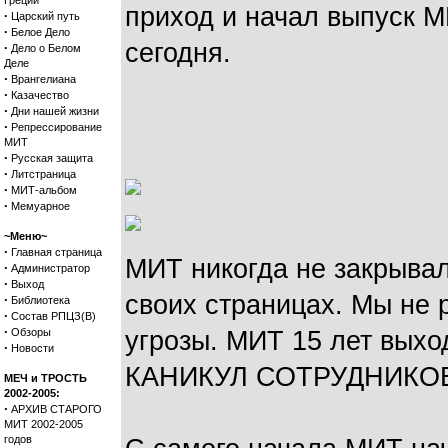
Греции
приход и начал выпуск М
·
Царский путь
·
Белое Дело
сегодня.
·
Дело о Белом
Деле
·
Врангелиана
·
Казачество
·
Дни нашей жизни
·
Репрессирование
МИТ
·
Русская защита
·
Литстраница
·
МИТ-альбом
·
Мемуарное
~Меню~
·
Главная страница
МИТ никогда не закрывал
·
Администратор
·
Выход
своих страницах. Мы не 
·
Библиотека
·
Состав РПЦЗ(В)
·
Обзоры
угрозы. МИТ 15 лет в
·
Новости
КАНИКУЛ СОТРУДНИКО
МЕЧ и ТРОСТЬ
2002-2005:
·
АРХИВ СТАРОГО
МИТ 2002-2005
годов