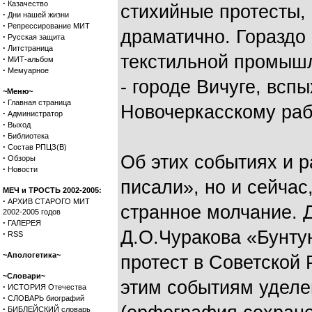
·
Казачество
стихийные протесты,
·
Дни нашей жизни
·
Репрессирование МИТ
драматично. Гораздо
·
Русская защита
·
Литстраница
текстильной промышл
·
МИТ-альбом
·
Мемуарное
- городе Вичуге, всп
~Меню~
·
Главная страница
Новочеркасскому раб
·
Администратор
·
Выход
·
Библиотека
·
Состав РПЦЗ(В)
Об этих событиях и р
·
Обзоры
·
Новости
писали», но и сейчас
МЕЧ и ТРОСТЬ 2002-2005:
·
АРХИВ СТАРОГО МИТ
странное молчание. 
2002-2005 годов
·
ГАЛЕРЕЯ
Д.О.Чуракова «Бунту
·
RSS
~Апологетика~
протест в Советской Р
~Словари~
этим событиям уделе
·
ИСТОРИЯ Отечества
·
СЛОВАРЬ биографий
·
БИБЛЕЙСКИЙ словарь