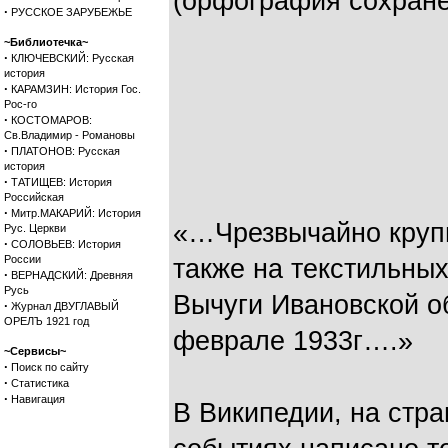
(орфография сохране
·
РУССКОЕ ЗАРУБЕЖЬЕ
~Библиотечка~
·
КЛЮЧЕВСКИЙ: Русская
история
·
КАРАМЗИН: История Гос.
Рос-го
·
КОСТОМАРОВ:
Св.Владимир - Романовы
·
ПЛАТОНОВ: Русская
история
·
ТАТИЩЕВ: История
Российская
·
Митр.МАКАРИЙ: История
«…Чрезвычайно круп
Рус. Церкви
·
СОЛОВЬЕВ: История
России
также на текстильны
·
ВЕРНАДСКИЙ: Древняя
Русь
Вычуги Ивановской об
·
Журнал ДВУГЛАВЫЙ
ОРЕЛЪ 1921 год
феврале 1933г….»
~Сервисы~
·
Поиск по сайту
·
Статистика
·
Навигация
В Википедии, на стра