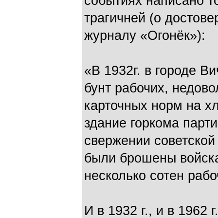
событиях написано то
трагичней (о достове
журналу «Огонёк»):
«В 1932г. в городе В
бунт рабочих, недов
карточных норм на хл
здание горкома парти
свержении советской
были брошены войска
несколько сотен рабо
И в 1932 г., и в 1962