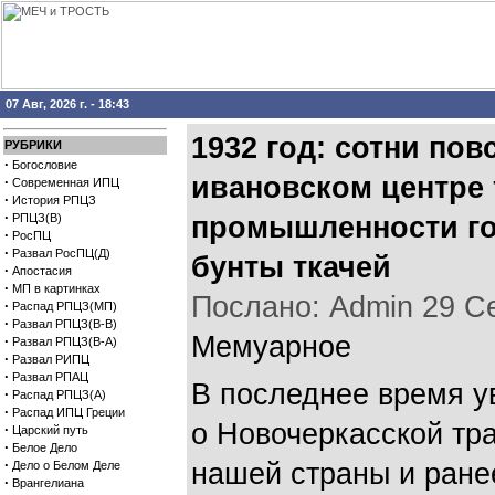
07 Авг, 2026 г. - 18:43
1932 год: сотни пов
РУБРИКИ
·
Богословие
ивановском центре
·
Современная ИПЦ
·
История РПЦЗ
·
РПЦЗ(В)
промышленности го
·
РосПЦ
·
Развал РосПЦ(Д)
бунты ткачей
·
Апостасия
·
МП в картинках
Послано: Admin 29 Сен
·
Распад РПЦЗ(МП)
·
Развал РПЦЗ(В-В)
Мемуарное
·
Развал РПЦЗ(В-А)
·
Развал РИПЦ
·
Развал РПАЦ
В последнее время у
·
Распад РПЦЗ(А)
·
Распад ИПЦ Греции
о Новочеркасской траг
·
Царский путь
·
Белое Дело
·
нашей страны и ране
Дело о Белом Деле
·
Врангелиана