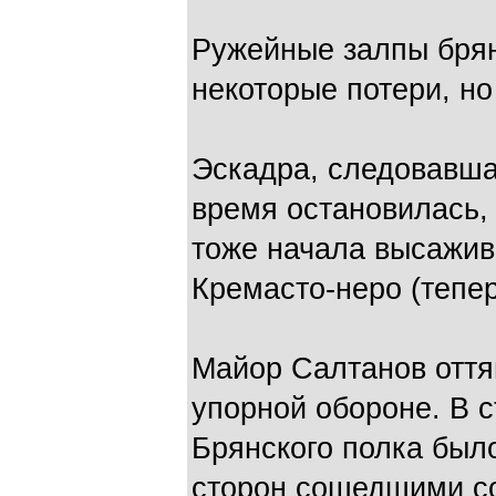
Ружейные залпы брян
некоторые потери, но
Эскадра, следовавша
время остановилась, 
тоже начала высажива
Кремасто-неро (тепе
Майор Салтанов оттян
упорной обороне. В 
Брянского полка было
сторон сошедшими со