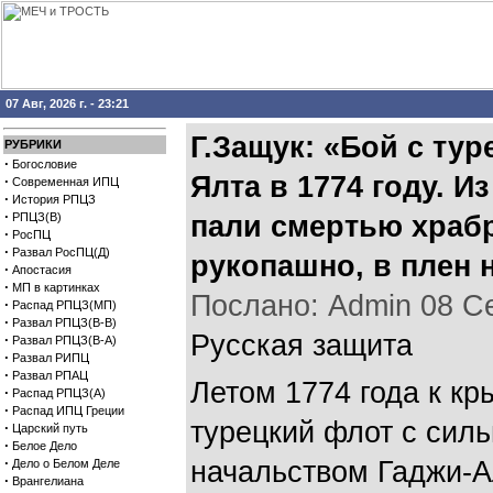
07 Авг, 2026 г. - 23:21
Г.Защук: «Бой с ту
РУБРИКИ
·
Богословие
Ялта в 1774 году. Из
·
Современная ИПЦ
·
История РПЦЗ
·
РПЦЗ(В)
пали смертью храбр
·
РосПЦ
·
Развал РосПЦ(Д)
рукопашно, в плен 
·
Апостасия
·
МП в картинках
Послано: Admin 08 Сен
·
Распад РПЦЗ(МП)
·
Развал РПЦЗ(В-В)
Русская защита
·
Развал РПЦЗ(В-А)
·
Развал РИПЦ
·
Развал РПАЦ
Летом 1774 года к к
·
Распад РПЦЗ(А)
·
Распад ИПЦ Греции
турецкий флот с сил
·
Царский путь
·
Белое Дело
·
начальством Гаджи-А
Дело о Белом Деле
·
Врангелиана