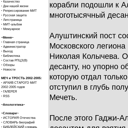
·
Казачество
корабли подошли к А
·
Дни нашей жизни
·
Репрессирование МИТ
многотысячный десан
·
Русская защита
·
Литстраница
·
МИТ-альбом
·
Мемуарное
Алуштинский пост со
~Меню~
·
Главная страница
Московского легиона
·
Администратор
·
Выход
Николая Колычева. О
·
Библиотека
·
Состав РПЦЗ(В)
десанту, но упорно 
·
Обзоры
·
Новости
которую отдал только
МЕЧ и ТРОСТЬ 2002-2005:
·
АРХИВ СТАРОГО МИТ
отступил в глубь пол
2002-2005 годов
·
ГАЛЕРЕЯ
Мечеть.
·
RSS
~Апологетика~
~Словари~
После этого Гаджи-Ал
·
ИСТОРИЯ Отечества
·
СЛОВАРЬ биографий
·
БИБЛЕЙСКИЙ словарь