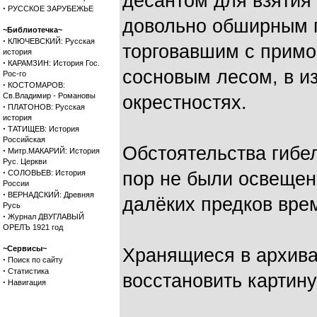
десантом для взятия
·
РУССКОЕ ЗАРУБЕЖЬЕ
довольно обширным 
~Библиотечка~
·
КЛЮЧЕВСКИЙ: Русская
торговавшим с прим
история
·
КАРАМЗИН: История Гос.
сосновым лесом, в и
Рос-го
·
КОСТОМАРОВ:
Св.Владимир - Романовы
окрестностях.
·
ПЛАТОНОВ: Русская
история
·
ТАТИЩЕВ: История
Российская
Обстоятельства гибел
·
Митр.МАКАРИЙ: История
Рус. Церкви
·
СОЛОВЬЕВ: История
пор не были освещен
России
·
ВЕРНАДСКИЙ: Древняя
далёких предков вре
Русь
·
Журнал ДВУГЛАВЫЙ
ОРЕЛЪ 1921 год
~Сервисы~
Хранящиеся в архива
·
Поиск по сайту
·
Статистика
восстановить картину
·
Навигация