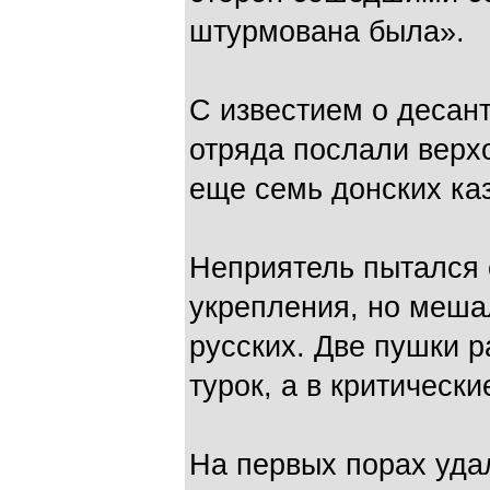
штурмована была».
С известием о десан
отряда послали верх
еще семь донских каз
Неприятель пытался 
укрепления, но меша
русских. Две пушки 
турок, а в критическ
На первых порах удал