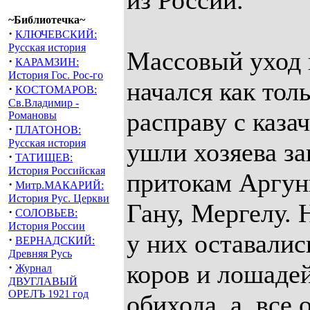
из России.
~Библиотечка~
·
КЛЮЧЕВСКИЙ:
Русская история
Массовый уход 
·
КАРАМЗИН:
История Гос. Рос-го
начался как тол
·
КОСТОМАРОВ:
Св.Владимир -
расправу с каз
Романовы
·
ПЛАТОНОВ:
Русская история
ушли хозяева з
·
ТАТИЩЕВ:
История Российская
притокам Аргуни
·
Митр.МАКАРИЙ:
История Рус. Церкви
Гану, Мергелу. 
·
СОЛОВЬЕВ:
История России
у них оставалис
·
ВЕРНАДСКИЙ:
Древняя Русь
коров и лошаде
·
Журнал
ДВУГЛАВЫЙ
ОРЕЛЪ 1921 год
обихода, а ,все