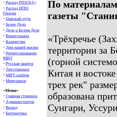
По материалам
·
Распад РПЦЗ(А)
·
Распад ИПЦ
газеты "Стани
Греции
·
Царский путь
·
Белое Дело
·
Дело о Белом Деле
·
«Трёхречье (Зах
Врангелиана
·
Казачество
·
территории за 
Дни нашей жизни
·
Репрессирование
МИТ
(горной системо
·
Русская защита
·
Литстраница
Китая и востоке
·
МИТ-альбом
·
Мемуарное
трех рек" разме
~Меню~
образована при
·
Главная страница
·
Администратор
Сунгари, Уссури
·
Выход
·
Библиотека