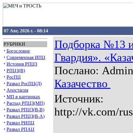
07 Авг, 2026 г. - 08:14
Подборка №13 и
РУБРИКИ
·
Богословие
Гвардия». «Каза
·
Современная ИПЦ
·
История РПЦЗ
Послано: Admin 3
·
РПЦЗ(В)
·
РосПЦ
Казачество
·
Развал РосПЦ(Д)
·
Апостасия
Источник:
·
МП в картинках
·
Распад РПЦЗ(МП)
http://vk.com/ru
·
Развал РПЦЗ(В-В)
·
Развал РПЦЗ(В-А)
·
Развал РИПЦ
·
Развал РПАЦ