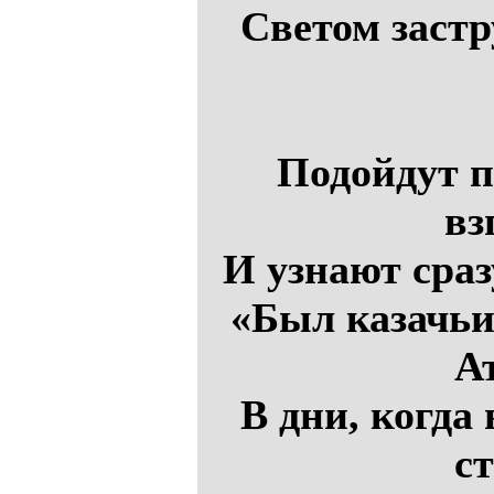
Светом застр
Подойдут п
вз
И узнают сраз
«Был казачьи
А
В дни, когда
с