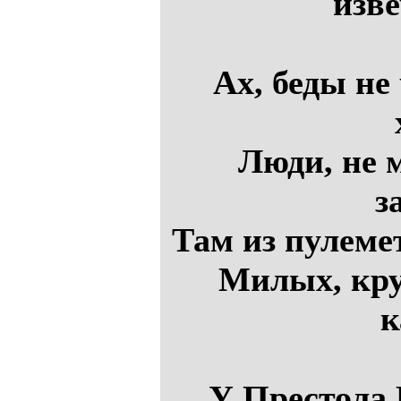
изве
Ах, беды не
Люди, не 
з
Там из пулеме
Милых, кру
к
У Престола 