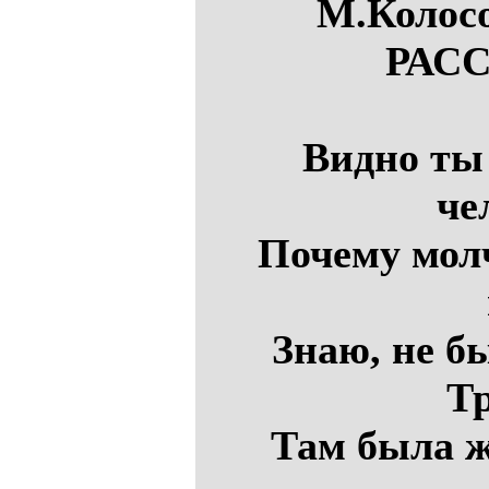
М.Колос
РАС
Видно ты 
че
Почему мол
Знаю, не б
Тр
Там была ж