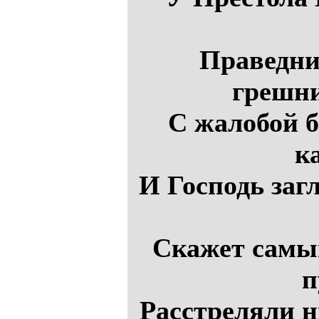
Праведни
грешни
С жалобой б
ка
И Господь загл
Скажет самы
п
Расстреляли н