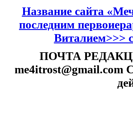
Название сайта «Меч
последним первоиер
Виталием>>> см
ПОЧТА РЕДАКЦИИ
me4itrost@gmail.com
С
де