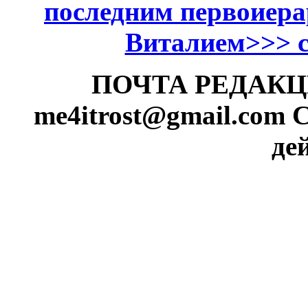
последним первоиер
Виталием>>> см
ПОЧТА РЕДАКЦИИ
me4itrost@gmail.com
С
де