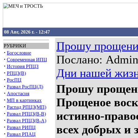
08 Авг, 2026 г. - 12:47
Прошу прощени
РУБРИКИ
·
Богословие
Послано: Admin 
·
Современная ИПЦ
·
История РПЦЗ
Дни нашей жиз
·
РПЦЗ(В)
·
РосПЦ
Прошу прощени
·
Развал РосПЦ(Д)
·
Апостасия
Прощеное воскр
·
МП в картинках
·
Распад РПЦЗ(МП)
истинно-право
·
Развал РПЦЗ(В-В)
·
Развал РПЦЗ(В-А)
всех добрых и 
·
Развал РИПЦ
·
Развал РПАЦ