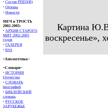
·
Состав РПЦЗ(В)
·
Обзоры
·
Новости
МЕЧ и ТРОСТЬ
Картина Ю.
2002-2005:
·
АРХИВ СТАРОГО
воскресенье», х
МИТ 2002-2005
годов
·
ГАЛЕРЕЯ
·
RSS
~Апологетика~
~Словари~
·
ИСТОРИЯ
Отечества
·
СЛОВАРЬ
биографий
·
БИБЛЕЙСКИЙ
словарь
·
РУССКОЕ
ЗАРУБЕЖЬЕ