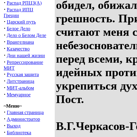
обидел, обижал
·
Распад РПЦЗ(А)
·
Распад ИПЦ
грешность. При
Греции
·
Царский путь
·
считают меня 
Белое Дело
·
Дело о Белом Деле
·
небезосновате
Врангелиана
·
Казачество
·
перед всеми, к
Дни нашей жизни
·
Репрессирование
МИТ
идейных против
·
Русская защита
·
Литстраница
укрепиться ду
·
МИТ-альбом
·
Мемуарное
Пост.
~Меню~
·
Главная страница
·
Администратор
В.Г.Черкасов-
·
Выход
·
Библиотека