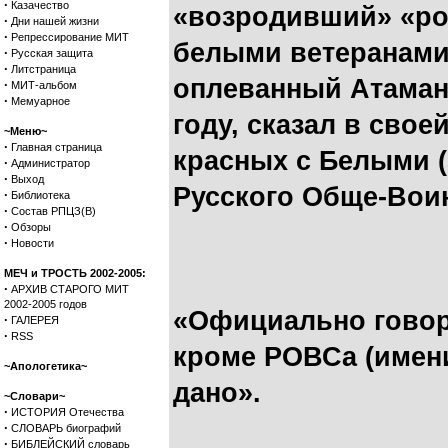
·
Казачество
«возродивший» «ро
·
Дни нашей жизни
·
Репрессирование МИТ
белыми ветеранами 
·
Русская защита
·
Литстраница
оплеванный Атаман
·
МИТ-альбом
·
Мемуарное
году, сказал в свое
~Меню~
·
Главная страница
красных с Белыми 
·
Администратор
·
Выход
Русского Обще-Воин
·
Библиотека
·
Состав РПЦЗ(В)
·
Обзоры
·
Новости
МЕЧ и ТРОСТЬ 2002-2005:
·
АРХИВ СТАРОГО МИТ
2002-2005 годов
«Официально говор
·
ГАЛЕРЕЯ
·
RSS
кроме РОВСа (имени
~Апологетика~
дано».
~Словари~
·
ИСТОРИЯ Отечества
·
СЛОВАРЬ биографий
·
БИБЛЕЙСКИЙ словарь