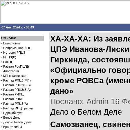
07 Авг, 2026 г. - 03:49
ХА-ХА-ХА: Из заяв
РУБРИКИ
·
Богословие
ЦПЭ Иванова-Лиски
·
Современная ИПЦ
·
История РПЦЗ
·
РПЦЗ(В)
Гиркинда, состоявш
·
РосПЦ
·
Развал РосПЦ(Д)
«Официально говор
·
Апостасия
·
МП в картинках
кроме РОВСа (имени
·
Распад РПЦЗ(МП)
·
Развал РПЦЗ(В-В)
дано»
·
Развал РПЦЗ(В-А)
·
Развал РИПЦ
·
Развал РПАЦ
Послано: Admin 16 Фев
·
Распад РПЦЗ(А)
·
Распад ИПЦ Греции
Дело о Белом Деле
·
Царский путь
·
Белое Дело
·
Самозванец, свинен
Дело о Белом Деле
·
Врангелиана