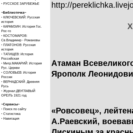
http://pereklichka.li
·
РУССКОЕ ЗАРУБЕЖЬЕ
~Библиотечка~
·
КЛЮЧЕВСКИЙ: Русская
история
Х
·
КАРАМЗИН: История Гос.
Рос-го
·
КОСТОМАРОВ:
Св.Владимир - Романовы
·
ПЛАТОНОВ: Русская
история
·
ТАТИЩЕВ: История
Российская
Атаман Всевеликог
·
Митр.МАКАРИЙ: История
Рус. Церкви
Ярополк Леонидови
·
СОЛОВЬЕВ: История
России
·
ВЕРНАДСКИЙ: Древняя
Русь
·
Журнал ДВУГЛАВЫЙ
ОРЕЛЪ 1921 год
~Сервисы~
«Ровсовец», лейте
·
Поиск по сайту
·
Статистика
·
Навигация
А.Раевский, воева
Лискиным за красн