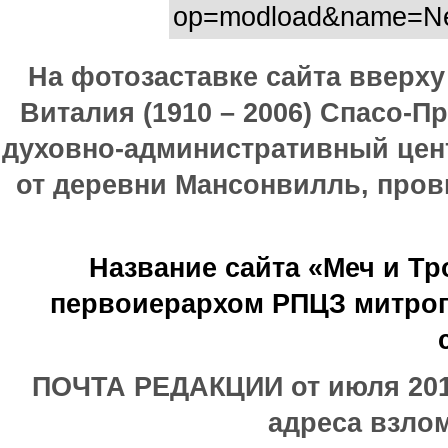
op=modload&name=New
На фотозаставке сайта вверх
Виталия (1910 – 2006) Спасо-П
духовно-административный цен
от деревни Мансонвилль, прови
Название сайта «Меч и Т
первоиерархом РПЦЗ митроп
ПОЧТА РЕДАКЦИИ от июля 2017
адреса взлом