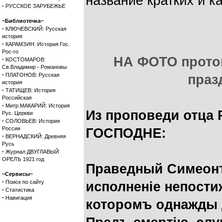
название кратких и к
·
РУССКОЕ ЗАРУБЕЖЬЕ
~Библиотечка~
·
КЛЮЧЕВСКИЙ: Русская
история
·
КАРАМЗИН: История Гос.
Рос-го
НА ФОТО протои
·
КОСТОМАРОВ:
Св.Владимир - Романовы
·
ПЛАТОНОВ: Русская
праз
история
·
ТАТИЩЕВ: История
Российская
·
Митр.МАКАРИЙ: История
Из проповеди отца
Рус. Церкви
·
СОЛОВЬЕВ: История
России
ГОСПОДНЕ:
·
ВЕРНАДСКИЙ: Древняя
Русь
·
Журнал ДВУГЛАВЫЙ
ОРЕЛЪ 1921 год
Праведный Симеон
~Сервисы~
·
Поиск по сайту
исполненіе непости
·
Статистика
·
Навигация
которомъ однажды 