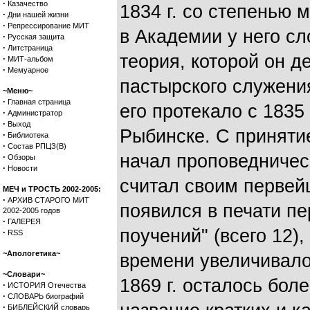
·
Казачество
1834 г. со степенью 
·
Дни нашей жизни
·
Репрессирование МИТ
в Академии у него с
·
Русская защита
·
Литстраница
теория, которой он д
·
МИТ-альбом
·
Мемуарное
пастырского служени
~Меню~
·
Главная страница
его протекало с 1835 г
·
Администратор
·
Выход
Рыбинске. С приняти
·
Библиотека
·
Состав РПЦЗ(В)
начал проповедничес
·
Обзоры
·
Новости
считал своим первейш
МЕЧ и ТРОСТЬ 2002-2005:
·
АРХИВ СТАРОГО МИТ
появился в печати пе
2002-2005 годов
·
ГАЛЕРЕЯ
поучений" (всего 12),
·
RSS
~Апологетика~
времени увеличивалос
~Словари~
1869 г. осталось бол
·
ИСТОРИЯ Отечества
·
СЛОВАРЬ биографий
·
БИБЛЕЙСКИЙ словарь