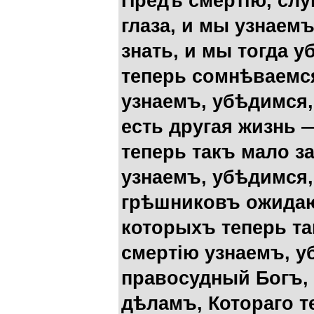
Предъ смертію, слу
глаза, и мы узнаемъ
знать, и мы тогда 
теперь сомнѣваемся
узнаемъ, убѣдимся,
есть другая жизнь 
теперь такъ мало з
узнаемъ, убѣдимся,
грѣшниковъ ожидаю
которыхъ теперь та
смертію узнаемъ, у
правосудный Богъ,
дѣламъ, Котораго т