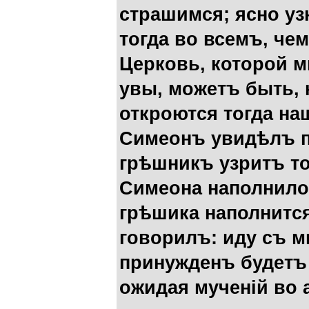
страшимся; ясно у
тогда во всемъ, че
Церковь, которой м
увы, можетъ быть, 
откроются тогда на
Симеонъ увидѣлъ пр
грѣшникъ узритъ то
Симеона наполнило
грѣшика наполнитс
говорилъ: иду съ 
принужденъ будетъ 
ожидая мученій во 