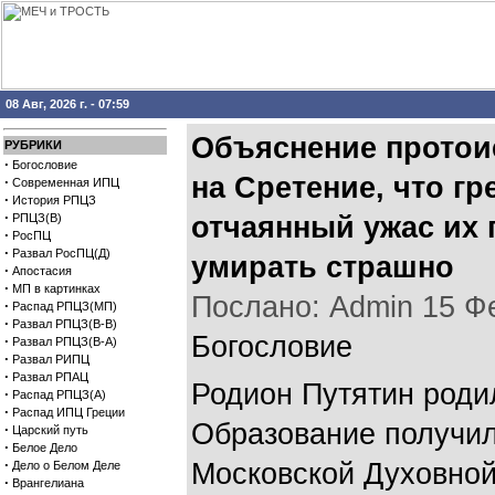
08 Авг, 2026 г. - 07:59
Объяснение протоие
РУБРИКИ
·
Богословие
на Сретение, что г
·
Современная ИПЦ
·
История РПЦЗ
·
РПЦЗ(В)
отчаянный ужас их 
·
РосПЦ
·
Развал РосПЦ(Д)
умирать страшно
·
Апостасия
·
МП в картинках
Послано: Admin 15 Фев
·
Распад РПЦЗ(МП)
·
Развал РПЦЗ(В-В)
Богословие
·
Развал РПЦЗ(В-А)
·
Развал РИПЦ
·
Развал РПАЦ
Родион Путятин роди
·
Распад РПЦЗ(А)
·
Распад ИПЦ Греции
Образование получил
·
Царский путь
·
Белое Дело
·
Московской Духовной
Дело о Белом Деле
·
Врангелиана