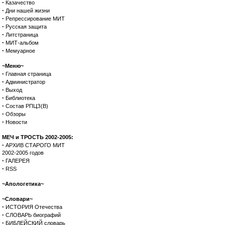
·
Казачество
·
Дни нашей жизни
·
Репрессирование МИТ
·
Русская защита
·
Литстраница
·
МИТ-альбом
·
Мемуарное
~Меню~
·
Главная страница
·
Администратор
·
Выход
·
Библиотека
·
Состав РПЦЗ(В)
·
Обзоры
·
Новости
МЕЧ и ТРОСТЬ 2002-2005:
·
АРХИВ СТАРОГО МИТ
2002-2005 годов
·
ГАЛЕРЕЯ
·
RSS
~Апологетика~
~Словари~
·
ИСТОРИЯ Отечества
·
СЛОВАРЬ биографий
·
БИБЛЕЙСКИЙ словарь