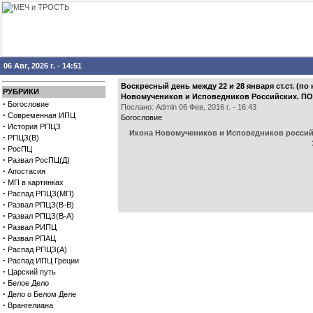
06 Авг, 2026 г. - 14:51
Воскресный день между 22 и 28 января ст.ст. (по
РУБРИКИ
Новомучеников и Исповедников Российских. 
·
Богословие
Послано: Admin 06 Фев, 2016 г. - 16:43
·
Современная ИПЦ
Богословие
·
История РПЦЗ
Икона Новомучеников и Исповедников российс
·
РПЦЗ(В)
·
РосПЦ
·
Развал РосПЦ(Д)
·
Апостасия
·
МП в картинках
·
Распад РПЦЗ(МП)
·
Развал РПЦЗ(В-В)
·
Развал РПЦЗ(В-А)
·
Развал РИПЦ
·
Развал РПАЦ
·
Распад РПЦЗ(А)
·
Распад ИПЦ Греции
·
Царский путь
·
Белое Дело
·
Дело о Белом Деле
·
Врангелиана