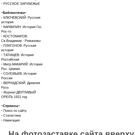
·
РУССКОЕ ЗАРУБЕЖЬЕ
~Библиотечка~
·
КЛЮЧЕВСКИЙ: Русская
история
·
КАРАМЗИН: История Гос.
Рос-го
·
КОСТОМАРОВ:
Св.Владимир - Романовы
·
ПЛАТОНОВ: Русская
история
·
ТАТИЩЕВ: История
Российская
·
Митр.МАКАРИЙ: История
Рус. Церкви
·
СОЛОВЬЕВ: История
России
·
ВЕРНАДСКИЙ: Древняя
Русь
·
Журнал ДВУГЛАВЫЙ
ОРЕЛЪ 1921 год
~Сервисы~
·
Поиск по сайту
·
Статистика
·
Навигация
На фотозаставке сайта вверх