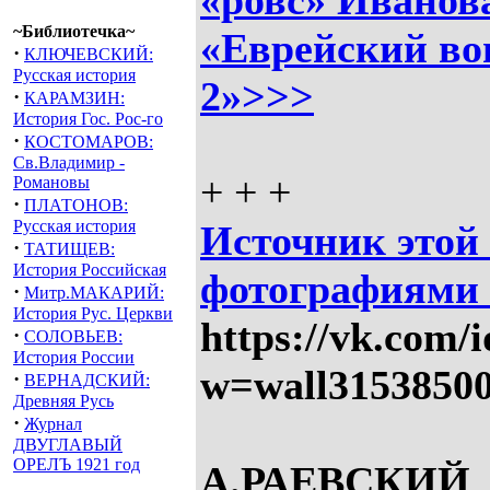
«ровс» Иванов
~Библиотечка~
«Еврейский во
·
КЛЮЧЕВСКИЙ:
Русская история
2»>>>
·
КАРАМЗИН:
История Гос. Рос-го
·
КОСТОМАРОВ:
Св.Владимир -
+ + +
Романовы
·
ПЛАТОНОВ:
Русская история
Источник этой
·
ТАТИЩЕВ:
История Российская
фотографиями 
·
Митр.МАКАРИЙ:
История Рус. Церкви
https://vk.com/
·
СОЛОВЬЕВ:
История России
w=wall3153850
·
ВЕРНАДСКИЙ:
Древняя Русь
·
Журнал
ДВУГЛАВЫЙ
ОРЕЛЪ 1921 год
А.РАЕВСКИЙ