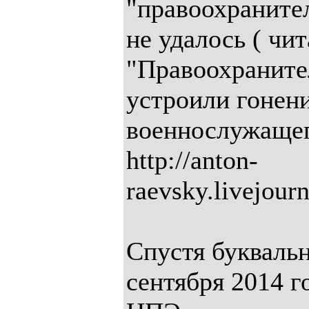
"правоохраните
не удалось ( чи
"Правоохраните
устроили гонени
военнослужащег
http://anton-
raevsky.livejour
Спустя буквальн
сентября 2014 г