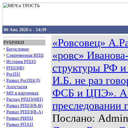
06 Авг, 2026 г. - 14:39
«Ровсовец» А.Ра
РУБРИКИ
·
Богословие
«ровс» Иванова
·
Современная ИПЦ
·
История РПЦЗ
структуры РФ и
·
РПЦЗ(В)
·
РосПЦ
И.Б. не раз гово
·
Развал РосПЦ(Д)
·
Апостасия
ФСБ и ЦПЭ». А.
·
МП в картинках
·
Распад РПЦЗ(МП)
преследовании 
·
Развал РПЦЗ(В-В)
·
Развал РПЦЗ(В-А)
Послано: Admin 
·
Развал РИПЦ
·
Развал РПАЦ