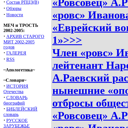
«Ровсовец» А.Р
·
Состав РПЦЗ(В)
·
Обзоры
«ровс» Иванов
·
Новости
«Еврейский во
МЕЧ и ТРОСТЬ
2002-2005:
·
АРХИВ СТАРОГО
1»>>>
МИТ 2002-2005
годов
Член «ровс» И
·
ГАЛЕРЕЯ
·
RSS
лейтенант На
~Апологетика~
А.Раевский рас
~Словари~
·
ИСТОРИЯ
нынешние «опо
Отечества
·
СЛОВАРЬ
отбросы общес
биографий
·
БИБЛЕЙСКИЙ
«Ровсовец» А.Р
словарь
·
РУССКОЕ
ЗАРУБЕЖЬЕ