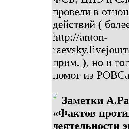
провели в отно
действий ( боле
http://anton-
raevsky.livejour
прим. ), но и т
помог из РОВСа
Заметки А.Р
«Фактов проти
деятельности э