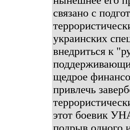
нынешнее его п
связано с подго
террористическ
украинских спе
внедриться к "р
поддерживающим
щедрое финансо
привлечь завер
террористически
этот боевик У
подрыв одного 