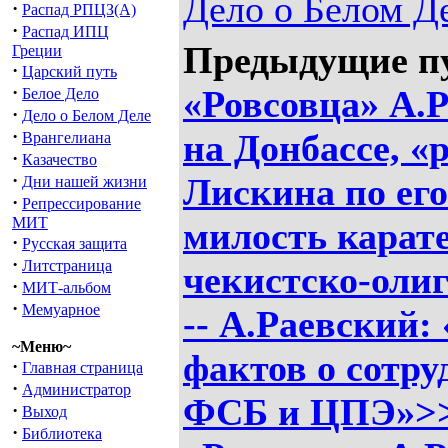
Дело о Белом Д
·
Распад РПЦЗ(А)
·
Распад ИПЦ
Предыдущие п
Греции
·
Царский путь
·
«Ровсовца» А.Р
Белое Дело
·
Дело о Белом Деле
·
на Донбассе, «
Врангелиана
·
Казачество
·
Лискина по его
Дни нашей жизни
·
Репрессирование
МИТ
милость карат
·
Русская защита
·
Литстраница
чекистско-оли
·
МИТ-альбом
·
Мемуарное
-- А.Раевский:
~Меню~
фактов о сотр
·
Главная страница
·
Администратор
ФСБ и ЦПЭ»>
·
Выход
·
Библиотека