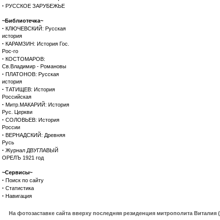
·
РУССКОЕ ЗАРУБЕЖЬЕ
~Библиотечка~
·
КЛЮЧЕВСКИЙ: Русская
история
·
КАРАМЗИН: История Гос.
Рос-го
·
КОСТОМАРОВ:
Св.Владимир - Романовы
·
ПЛАТОНОВ: Русская
история
·
ТАТИЩЕВ: История
Российская
·
Митр.МАКАРИЙ: История
Рус. Церкви
·
СОЛОВЬЕВ: История
России
·
ВЕРНАДСКИЙ: Древняя
Русь
·
Журнал ДВУГЛАВЫЙ
ОРЕЛЪ 1921 год
~Сервисы~
·
Поиск по сайту
·
Статистика
·
Навигация
На фотозаставке сайта вверху последняя резиденция митрополита Виталия 