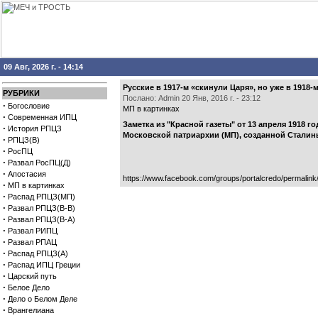
09 Авг, 2026 г. - 14:14
Русские в 1917-м «скинули Царя», но уже в 1918-
РУБРИКИ
Послано: Admin 20 Янв, 2016 г. - 23:12
·
Богословие
МП в картинках
·
Современная ИПЦ
Заметка из "Красной газеты" от 13 апреля 1918
·
История РПЦЗ
Московской патриархии (МП), созданной Сталины
·
РПЦЗ(В)
·
РосПЦ
·
Развал РосПЦ(Д)
·
Апостасия
https://www.facebook.com/groups/portalcredo/permalin
·
МП в картинках
·
Распад РПЦЗ(МП)
·
Развал РПЦЗ(В-В)
·
Развал РПЦЗ(В-А)
·
Развал РИПЦ
·
Развал РПАЦ
·
Распад РПЦЗ(А)
·
Распад ИПЦ Греции
·
Царский путь
·
Белое Дело
·
Дело о Белом Деле
·
Врангелиана