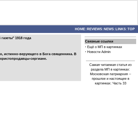
HOME
::
REVIEWS
::
NEWS
::
LINKS
::
TOP
 газеты" 1918 года
Связные ссылки
·
Ещё о МП в картинках
·
Новости Admin
го, истинно-верующего в Бога священника. В
т христопродавцы-сергиане.
Самая читаемая статья из
раздела МП в картинках:
Московская патриархия --
прошлое и настоящее в
картинках: Часть 33