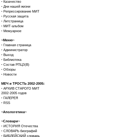
·
Казачество
·
Дни нашей жизни
·
Репрессирование МИТ
·
Русская защита
·
Литстраница
·
МИТ-альбом
·
Мемуарное
~Меню~
·
Главная страница
·
Администратор
·
Выход
·
Библиотека
·
Состав РПЦЗ(В)
·
Обзоры
·
Новости
МЕЧ и ТРОСТЬ 2002-2005:
·
АРХИВ СТАРОГО МИТ
2002-2005 годов
·
ГАЛЕРЕЯ
·
RSS
~Апологетика~
~Словари~
·
ИСТОРИЯ Отечества
·
СЛОВАРЬ биографий
·
БИБЛЕЙСКИЙ словарь