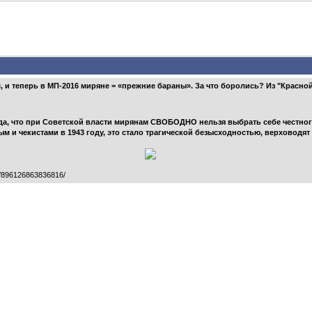
м, и теперь в МП-2016 миряне = «прежние бараны». За что боролись? Из "Красной
 года, что при Советской власти мирянам СВОБОДНО нельзя выбрать себе честно
м и чекистами в 1943 году, это стало трагической безысходностью, верховодя
k/896126863836816/