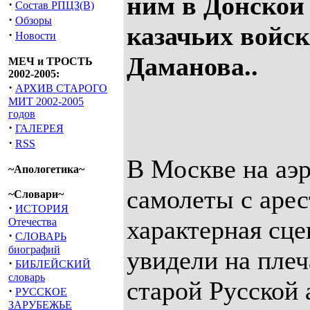
ним в Донской 
·
Состав РПЦЗ(В)
·
Обзоры
казачьих войс
·
Новости
Даманова..
МЕЧ и ТРОСТЬ
2002-2005:
·
АРХИВ СТАРОГО
МИТ 2002-2005
годов
·
ГАЛЕРЕЯ
·
RSS
В Москве на аэ
~Апологетика~
самолеты с аре
~Словари~
·
ИСТОРИЯ
характерная сц
Отечества
·
СЛОВАРЬ
биографий
увидели на пле
·
БИБЛЕЙСКИЙ
словарь
старой Русской
·
РУССКОЕ
ЗАРУБЕЖЬЕ