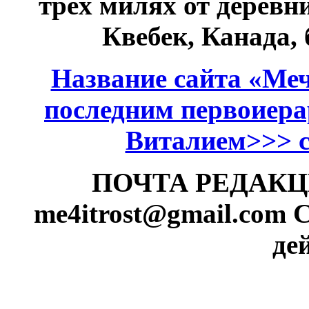
трёх милях от дерев
Квебек, Канада,
Название сайта «Меч
последним первоиер
Виталием>>> см
ПОЧТА РЕДАКЦИИ
me4itrost@gmail.com
С
де