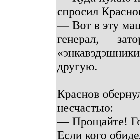
спросил Красно
— Вот в эту ма
генерал, — зат
«энкавэдэшники
другую.
Краснов оберну
несчастью:
— Прощайте! Го
Если кого обиде