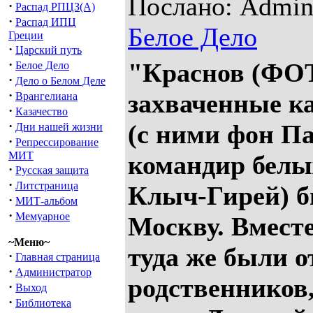
Послано: Admin 
·
Распад РПЦЗ(А)
·
Распад ИПЦ
Белое Дело
Греции
·
Царский путь
·
"Краснов (ФОТ
Белое Дело
·
Дело о Белом Деле
·
захваченные к
Врангелиана
·
Казачество
·
(с ними фон П
Дни нашей жизни
·
Репрессирование
МИТ
командир белы
·
Русская защита
·
Литстраница
Клыч-Гирей) б
·
МИТ-альбом
·
Мемуарное
Москву. Вмест
~Меню~
туда же были о
·
Главная страница
·
Администратор
родственников
·
Выход
·
Библиотека