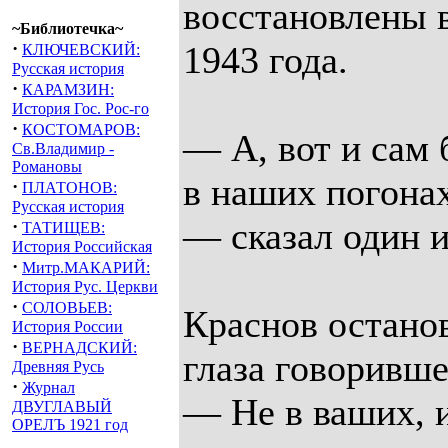
восстановлены 
~Библиотечка~
·
1943 года.
КЛЮЧЕВСКИЙ:
Русская история
·
КАРАМЗИН:
История Гос. Рос-го
·
КОСТОМАРОВ:
— А, вот и сам
Св.Владимир -
Романовы
в наших погонах
·
ПЛАТОНОВ:
Русская история
— сказал один и
·
ТАТИЩЕВ:
История Российская
·
Митр.МАКАРИЙ:
История Рус. Церкви
·
СОЛОВЬЕВ:
Краснов останов
История России
·
ВЕРНАДСКИЙ:
глаза говоривш
Древняя Русь
·
Журнал
— Не в ваших, и
ДВУГЛАВЫЙ
ОРЕЛЪ 1921 год