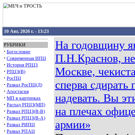
10 Авг, 2026 г. - 13:23
На годовщину я
РУБРИКИ
·
Богословие
П.Н.Краснов, н
·
Современная ИПЦ
·
История РПЦЗ
Москве, чекист
·
РПЦЗ(В)
·
РосПЦ
сперва сдирать 
·
Развал РосПЦ(Д)
·
Апостасия
надевать. Вы э
·
МП в картинках
·
Распад РПЦЗ(МП)
на плечах офиц
·
Развал РПЦЗ(В-В)
·
Развал РПЦЗ(В-А)
армии»
·
Развал РИПЦ
·
Развал РПАЦ