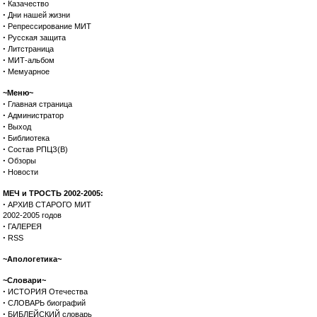
·
Казачество
·
Дни нашей жизни
·
Репрессирование МИТ
·
Русская защита
·
Литстраница
·
МИТ-альбом
·
Мемуарное
~Меню~
·
Главная страница
·
Администратор
·
Выход
·
Библиотека
·
Состав РПЦЗ(В)
·
Обзоры
·
Новости
МЕЧ и ТРОСТЬ 2002-2005:
·
АРХИВ СТАРОГО МИТ
2002-2005 годов
·
ГАЛЕРЕЯ
·
RSS
~Апологетика~
~Словари~
·
ИСТОРИЯ Отечества
·
СЛОВАРЬ биографий
·
БИБЛЕЙСКИЙ словарь