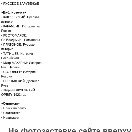
·
РУССКОЕ ЗАРУБЕЖЬЕ
~Библиотечка~
·
КЛЮЧЕВСКИЙ: Русская
история
·
КАРАМЗИН: История Гос.
Рос-го
·
КОСТОМАРОВ:
Св.Владимир - Романовы
·
ПЛАТОНОВ: Русская
история
·
ТАТИЩЕВ: История
Российская
·
Митр.МАКАРИЙ: История
Рус. Церкви
·
СОЛОВЬЕВ: История
России
·
ВЕРНАДСКИЙ: Древняя
Русь
·
Журнал ДВУГЛАВЫЙ
ОРЕЛЪ 1921 год
~Сервисы~
·
Поиск по сайту
·
Статистика
·
Навигация
На фотозаставке сайта вверх