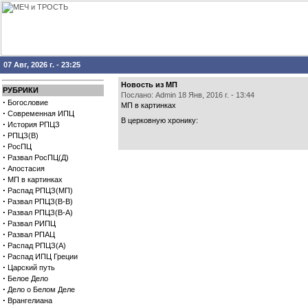
07 Авг, 2026 г. - 23:25
Новость из МП
РУБРИКИ
Послано: Admin 18 Янв, 2016 г. - 13:44
·
Богословие
МП в картинках
·
Современная ИПЦ
В церковную хронику:
·
История РПЦЗ
·
РПЦЗ(В)
·
РосПЦ
·
Развал РосПЦ(Д)
·
Апостасия
·
МП в картинках
·
Распад РПЦЗ(МП)
·
Развал РПЦЗ(В-В)
·
Развал РПЦЗ(В-А)
·
Развал РИПЦ
·
Развал РПАЦ
·
Распад РПЦЗ(А)
·
Распад ИПЦ Греции
·
Царский путь
·
Белое Дело
·
Дело о Белом Деле
·
Врангелиана