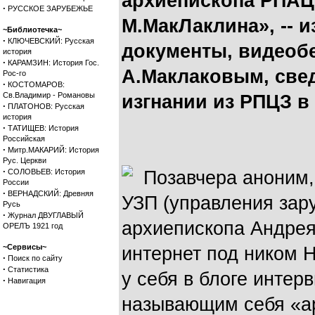
архиепископа РПАЦ
·
РУССКОЕ ЗАРУБЕЖЬЕ
М.МакЛаклина», -- 
~Библиотечка~
·
КЛЮЧЕВСКИЙ: Русская
документы, видеобе
история
·
КАРАМЗИН: История Гос.
А.Маклаковым, свед
Рос-го
·
КОСТОМАРОВ:
Св.Владимир - Романовы
изгнании из РПЦЗ в
·
ПЛАТОНОВ: Русская
история
·
ТАТИЩЕВ: История
Российская
·
Митр.МАКАРИЙ: История
Рус. Церкви
·
СОЛОВЬЕВ: История
Позавчера аноним,
России
·
ВЕРНАДСКИЙ: Древняя
УЗП (управления за
Русь
·
Журнал ДВУГЛАВЫЙ
архиепископа Андрея
ОРЕЛЪ 1921 год
~Сервисы~
интернет под ником 
·
Поиск по сайту
·
Статистика
у себя в блоге интер
·
Навигация
называющим себя «а