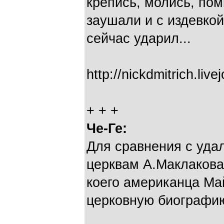
крепись, молись, пом
заушали и с издевкой
сейчас ударил...
http://nickdmitrich.liv
+ + +
Че-Ге:
Для сравнения с уд
церквам А.Маклаков
коего американца М
церковную биографи