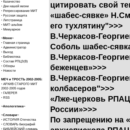
·
Казачество
цитировать свой те
·
Дни нашей жизни
·
Репрессирование МИТ
«шабес-сявке» Н.См
·
Русская защита
·
Литстраница
его тухлятину">>>
·
МИТ-альбом
·
Мемуарное
В.Черкасов-Георги
~Меню~
·
Главная страница
Соболь шабес-сявк
·
Администратор
·
Выход
В.Черкасов-Георги
·
Библиотека
·
Состав РПЦЗ(В)
беженцев»>>>
·
Обзоры
·
Новости
В.Черкасов-Георги
МЕЧ и ТРОСТЬ 2002-2005:
·
АРХИВ СТАРОГО МИТ
колбасеров">>>
2002-2005 годов
·
ГАЛЕРЕЯ
«Лже-церковь РПАЦ
·
RSS
~Апологетика~
России»>>>
~Словари~
По запрещению на 
·
ИСТОРИЯ Отечества
·
СЛОВАРЬ биографий
·
БИБЛЕЙСКИЙ словарь