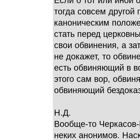
Если б тот или иной 
тогда совсем другой 
каноническим положе
стать перед церковн
свои обвинения, а за
не докажет, то обвин
есть обвиняющий в в
этого сам вор, обвин
обвиняющий бездоказ
Н.Д.
Вообще-то Черкасов-
неких анонимов. Наск