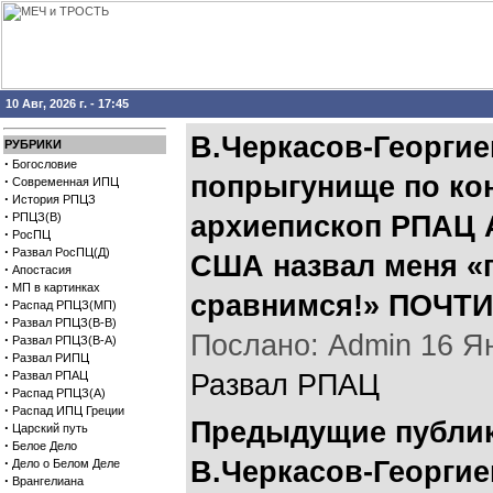
10 Авг, 2026 г. - 17:45
В.Черкасов-Георги
РУБРИКИ
·
Богословие
попрыгунище по ко
·
Современная ИПЦ
·
История РПЦЗ
·
РПЦЗ(В)
архиепископ РПАЦ 
·
РосПЦ
·
Развал РосПЦ(Д)
США назвал меня «
·
Апостасия
·
МП в картинках
сравнимся!» ПОЧТ
·
Распад РПЦЗ(МП)
·
Развал РПЦЗ(В-В)
Послано: Admin 16 Янв
·
Развал РПЦЗ(В-А)
·
Развал РИПЦ
·
Развал РПАЦ
Развал РПАЦ
·
Распад РПЦЗ(А)
·
Распад ИПЦ Греции
Предыдущие публик
·
Царский путь
·
Белое Дело
·
В.Черкасов-Георги
Дело о Белом Деле
·
Врангелиана