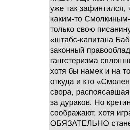
уже так зафинтился,
каким-то Смолкиным-
только свою писанину
«штабс-капитана Бабк
законный правооблад
гангстеризма сплошно
хотя бы намек и на т
откуда и кто «Смоле
свора, распоясавшаяс
за дураков. Но крети
соображают, хотя игр
ОБЯЗАТЕЛЬНО стане