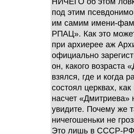
НИЧЕГО об этом лов
под этим псевдонимом
им самим имени-фам
РПАЦ». Как это може
при архиерее аж Арх
официально зарегис
он, какого возраста 
взялся, где и когда р
состоял церквах, как
насчет «Дмитриева» 
увидите. Почему же т
ничегошеньки не гро
Это лишь в СССР-Р