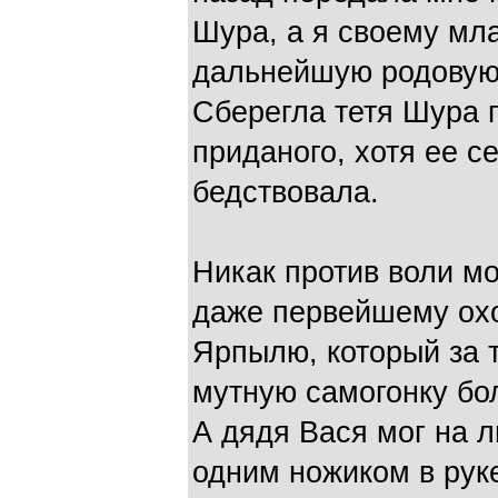
Шура, а я своему мл
дальнейшую родовую 
Сберегла тетя Шура 
приданого, хотя ее с
бедствовала.
Никак против воли мо
даже первейшему охо
Ярпылю, который за 
мутную самогонку бо
А дядя Вася мог на л
одним ножиком в рук