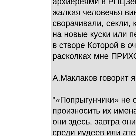
архиереями в РПЦЗе
жалкая человечья вин
сворачивали, секли,
на новые куски или 
в створе Которой в о
расколках мне ПРИХ
А.Маклаков говорит 
"«Попрыгунчики» не 
произносить их имена
они здесь, завтра он
среди иудеев или ате