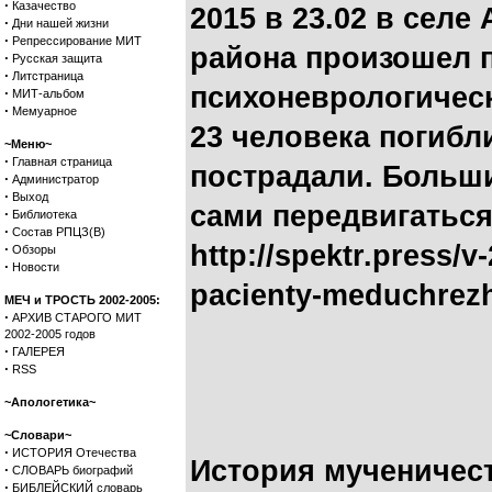
·
Казачество
2015 в 23.02 в сел
·
Дни нашей жизни
·
Репрессирование МИТ
района произошел 
·
Русская защита
·
Литстраница
психоневрологическ
·
МИТ-альбом
·
Мемуарное
23 человека погибл
~Меню~
·
Главная страница
пострадали. Больши
·
Администратор
·
Выход
сами передвигаться
·
Библиотека
·
Состав РПЦЗ(В)
http://spektr.press/v-
·
Обзоры
·
Новости
pacienty-meduchrez
МЕЧ и ТРОСТЬ 2002-2005:
·
АРХИВ СТАРОГО МИТ
2002-2005 годов
·
ГАЛЕРЕЯ
·
RSS
~Апологетика~
~Словари~
·
ИСТОРИЯ Отечества
История мученичест
·
СЛОВАРЬ биографий
·
БИБЛЕЙСКИЙ словарь