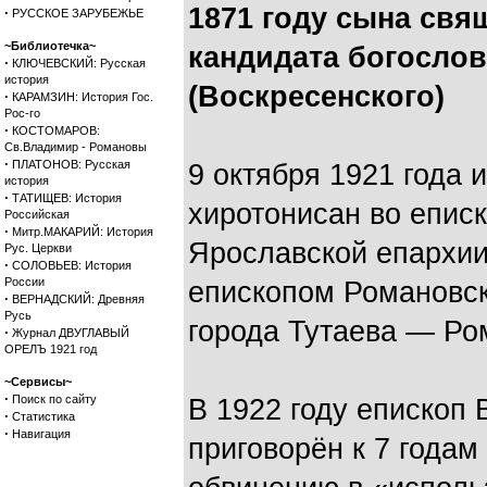
1871 году сына свя
·
РУССКОЕ ЗАРУБЕЖЬЕ
~Библиотечка~
кандидата богосло
·
КЛЮЧЕВСКИЙ: Русская
история
(Воскресенского)
·
КАРАМЗИН: История Гос.
Рос-го
·
КОСТОМАРОВ:
Св.Владимир - Романовы
·
ПЛАТОНОВ: Русская
9 октября 1921 года
история
·
ТАТИЩЕВ: История
хиротонисан во еписк
Российская
·
Митр.МАКАРИЙ: История
Ярославской епархии
Рус. Церкви
·
СОЛОВЬЕВ: История
России
епископом Романовс
·
ВЕРНАДСКИЙ: Древняя
Русь
города Тутаева — Ро
·
Журнал ДВУГЛАВЫЙ
ОРЕЛЪ 1921 год
~Сервисы~
·
Поиск по сайту
В 1922 году епископ
·
Статистика
·
Навигация
приговорён к 7 года