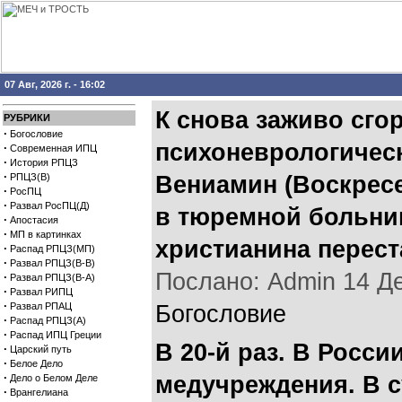
07 Авг, 2026 г. - 16:02
К снова заживо сг
РУБРИКИ
·
Богословие
психоневрологическ
·
Современная ИПЦ
·
История РПЦЗ
·
РПЦЗ(В)
Вениамин (Воскресе
·
РосПЦ
·
Развал РосПЦ(Д)
в тюремной больни
·
Апостасия
·
МП в картинках
христианина перест
·
Распад РПЦЗ(МП)
·
Развал РПЦЗ(В-В)
Послано: Admin 14 Дек
·
Развал РПЦЗ(В-А)
·
Развал РИПЦ
·
Развал РПАЦ
Богословие
·
Распад РПЦЗ(А)
·
Распад ИПЦ Греции
В 20-й раз. В Росс
·
Царский путь
·
Белое Дело
·
медучреждения. В с
Дело о Белом Деле
·
Врангелиана