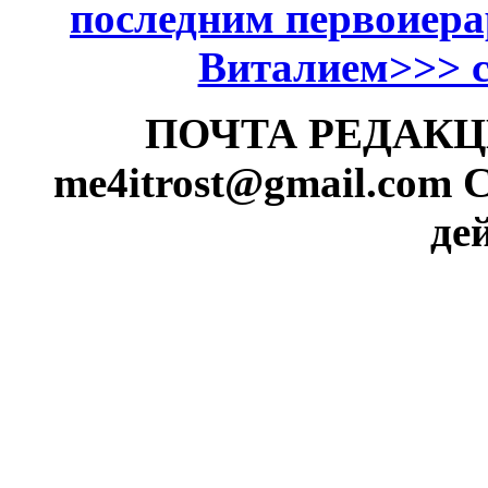
последним первоиер
Виталием>>> см
ПОЧТА РЕДАКЦИИ
me4itrost@gmail.com
С
де