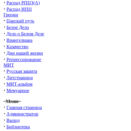
·
Распад РПЦЗ(А)
·
Распад ИПЦ
Греции
·
Царский путь
·
Белое Дело
·
Дело о Белом Деле
·
Врангелиана
·
Казачество
·
Дни нашей жизни
·
Репрессирование
МИТ
·
Русская защита
·
Литстраница
·
МИТ-альбом
·
Мемуарное
~Меню~
·
Главная страница
·
Администратор
·
Выход
·
Библиотека