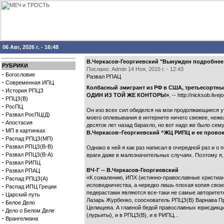
06 Авг, 2026 г. - 16:48
В.Черкасов-Георгиевский "Вынужден подробнее ц
РУБРИКИ
Послано: Admin 14 Ноя, 2015 г. - 12:43
·
Богословие
Развал РПАЦ
·
Современная ИПЦ
Колбасный эмигрант из РФ в США, третьесортный
·
История РПЦЗ
ОДИН ИЗ ТОЙ ЖЕ КОНТОРЫ»
, -- http://nicksob.live
·
РПЦЗ(В)
·
РосПЦ
Он изо всех сил обиделся на мои продолжающиеся у
·
Развал РосПЦ(Д)
моего оплевывания в интернете ничего свежее, неже
·
Апостасия
десяток лет назад барахло, но вот надо же было сем
·
МП в картинках
В.Черкасов–Георгиевский “ЖЦ РИПЦ и ее прово
·
Распад РПЦЗ(МП)
·
Развал РПЦЗ(В-В)
Однако в ней я как раз написал в очередной раз и о
·
Развал РПЦЗ(В-А)
враги даже в малозначительных случаях. Поэтому я,
·
Развал РИПЦ
·
ВЧ-Г -- В.Черкасов-Георгиевский
Развал РПАЦ
·
«К сожалению, ИПХ (истинно-православные христиан
Распад РПЦЗ(А)
исповедничества, а нередко лишь плохая копия свои
·
Распад ИПЦ Греции
педерастами являются все-таки не самые авторитет
·
Царский путь
Лазарь Журбенко, сооснователь РПЦЗ(В) Варнава П
·
Белое Дело
Целищева. А главной бедой православных юрисдикци
·
Дело о Белом Деле
(лурьиты), и в РПЦЗ(В), и в РИПЦ...
·
Врангелиана