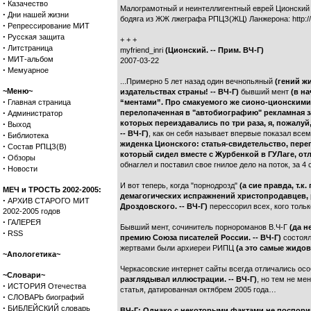
·
Казачество
Малограмотный и неинтеллигентный еврей Ционский 
·
Дни нашей жизни
бодяга из ЖЖ лжеграфа РПЦЗ(ЖЦ) Ланжерона: http://la
·
Репрессирование МИТ
·
Русская защита
+ + +
·
Литстраница
myfriend_inri
(Ционский. -- Прим. ВЧ-Г)
·
МИТ-альбом
2007-03-22
·
Мемуарное
...Примерно 5 лет назад один вечнопьяный
(гений ж
~Меню~
издательствах страны! -- ВЧ-Г)
бывший мент
(в н
·
Главная страница
“ментами”. Про смакуемого же сионо-ционскими
·
перелопаченная в "автобиографию" рекламная за
Администратор
·
которых переиздавались по три раза, я, пожалуй
Выход
-- ВЧ-Г)
, как он себя называет впервые показал все
·
Библиотека
жиденка Ционского: статья-свидетельство, пере
·
Состав РПЦЗ(В)
который сидел вместе с Журбенкой в ГУЛаге, отли
·
Обзоры
обнаглел и поставил свое гнилое дело на поток, за 
·
Новости
И вот теперь, когда "порнодрозд"
(а сие правда, т.
МЕЧ и ТРОСТЬ 2002-2005:
демагогических испражнений христопродавцев, 
·
АРХИВ СТАРОГО МИТ
Дроздовского. -- ВЧ-Г)
перессорил всех, кого тольк
2002-2005 годов
·
ГАЛЕРЕЯ
Бывший мент, сочинитель порнороманов В.Ч-Г
(да н
·
RSS
премию Союза писателей России. -- ВЧ-Г)
состоял 
жертвами были архиереи РИПЦ
(а это самые жидов
~Апологетика~
Черкасовские интернет сайты всегда отличались ос
~Словари~
разглядывал иллюстрации. -- ВЧ-Г)
, но тем не ме
·
ИСТОРИЯ Отечества
статья, датированная октябрем 2005 года…
·
СЛОВАРЬ биографий
·
БИБЛЕЙСКИЙ словарь
ВЧ-Г: Однако с некоторыми фактами не поспориш