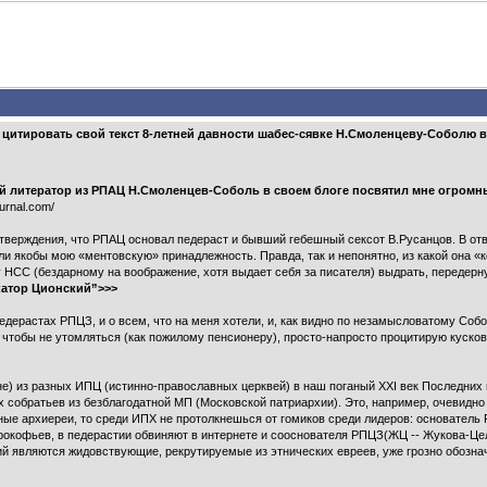
итировать свой текст 8-летней давности шабес-сявке Н.Смоленцеву-Соболю в о
 литератор из РПАЦ Н.Смоленцев-Соболь в своем блоге посвятил мне огромный
journal.com/
тверждения, что РПАЦ основал педераст и бывший гебешный сексот В.Русанцов. В отв
ли якобы мою «ментовскую» принадлежность. Правда, так и непонятно, из какой она «
у НСС (бездарному на воображение, хотя выдает себя за писателя) выдрать, передернут
катор Ционский”>>>
 педерастах РПЦЗ, и о всем, что на меня хотели, и, как видно по незамысловатому Со
 чтобы не утомляться (как пожилому пенсионеру), просто-напросто процитирую кусков 
е) из разных ИПЦ (истинно-православных церквей) в наш поганый XXI век Последних
х собратьев из безблагодатной МП (Московской патриархии). Это, например, очевидно
ные архиереи, то среди ИПХ не протолкнешься от гомиков среди лидеров: основател
рокофьев, в педерастии обвиняют в интернете и сооснователя РПЦЗ(ЖЦ -- Жукова-Ц
й являются жидовствующие, рекрутируемые из этнических евреев, уже грозно обозн