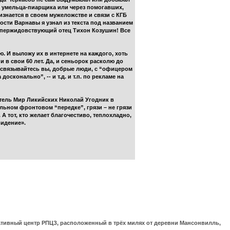
го умельца-пиарщика или через помогавших,
знается в своем мужеложстве и связи с КГБ
сти Варнавы я узнал из текста под названием
упержидовствующий отец Тихон Козушин! Все
ю. И выложу их в интернете на каждого, хоть
и в свои 60 лет. Да, и сеньорок расколю до
е связывайтесь вы, добрые люди, с “офицером
онально”, -- и т.д. и т.п. по рекламе на
тель Мир Ликийских Николай Угодник в
альном фронтовом “передке”, грязи – не грязи
 А тот, кто желает благочестиво, теплохладно,
видение».
ративный центр РПЦЗ, расположенный в трёх милях от деревни Мансонвилль,