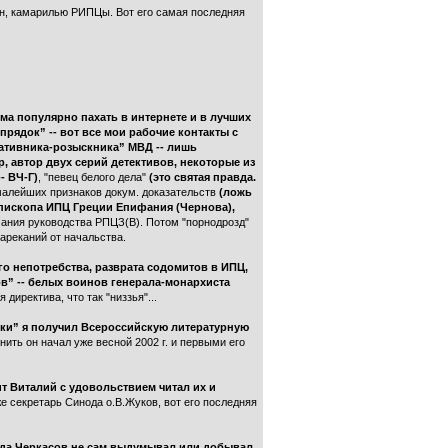
он, камарилью РИПЦы. Вот его самая последняя
ьма популярно пахать в интернете и в лучших
прядок” -- вот все мои рабочие контакты с
ративника-розыскника” МВД -- лишь
, автор двух серий детективов, некоторые из
- ВЧ-Г)
, "певец белого дела"
(это святая правда.
 малейших признаков докум. доказательств
(ложь
иепископа ИПЦ Греции Епифания (Чернова),
мания руководства РПЦЗ(В). Потом "порнодрозд"
нареканий от начальства.
ого непотребства, разврата содомитов в ИПЦ,
в” -- белых воинов генерала-монархиста
директива, что так "низзья"...
еки” я получил Всероссийскую литературную
нить он начал уже весной 2002 г. и первыми его
 Виталий с удовольствием читал их и
е секретарь Синода о.В.Жуков, вот его последняя
рода Черкасов не сам выдумывал или добывал