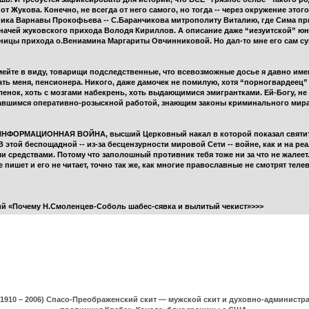
 Жукова. Конечно, не всегда от него самого, но тогда -- через окружение это
ника Варнавы Прокофьева -- С.Баранчикова митрополиту Виталию, где Сима при
значей жуковского прихода Володя Кириллов. А описание даже “иезуитской” юно
ницы прихода о.Вениамина Маргариты Овчинниковой. Но дал-то мне его сам с
имейте в виду, товарищи подследственные, что всевозможные досье я давно име
ать меня, пенсионера. Никого, даже дамочек не помилую, хотя “порногвардеец” 
еленок, хоть с мозгами набекрень, хоть выдающимися эмигрантками. Ей-Богу, н
вшимся оперативно-розыскной работой, знающим законы криминального мира доск
, – ИНФОРМАЦИОННАЯ ВОЙНА, высший Церковный накал в которой показал святи
этой беспощадной -- из-за бесцензурности мировой Сети -- войне, как и на ре
ми средствами. Потому что заполошный противник тебя тоже ни за что не жалеет.
е пишет и его не читает, точно так же, как многие православные не смотрят теле
ий «Почему Н.Смоленцев-Соболь шабес-сявка и вылитый чекист»>>>
(1910 – 2006) Спасо-Преображенский скит — мужской скит и духовно-админист