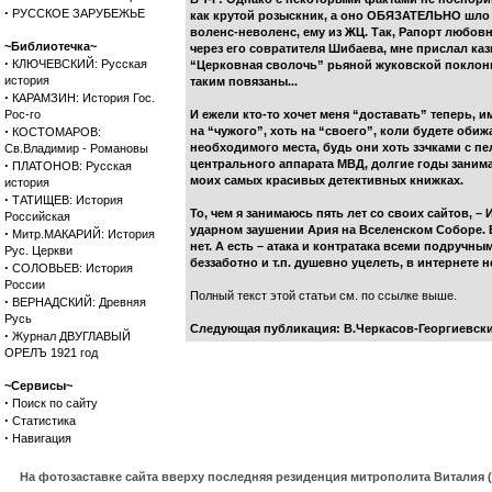
·
РУССКОЕ ЗАРУБЕЖЬЕ
как крутой розыскник, а оно ОБЯЗАТЕЛЬНО шло от
воленс-неволенс, ему из ЖЦ. Так, Рапорт любов
~Библиотечка~
через его совратителя Шибаева, мне прислал ка
·
КЛЮЧЕВСКИЙ: Русская
“Церковная сволочь” рьяной жуковской поклон
история
таким повязаны...
·
КАРАМЗИН: История Гос.
Рос-го
И ежели кто-то хочет меня “доставать” теперь, 
·
на “чужого”, хоть на “своего”, коли будете обиж
КОСТОМАРОВ:
необходимого места, будь они хоть зэчками с п
Св.Владимир - Романовы
·
центрального аппарата МВД, долгие годы занима
ПЛАТОНОВ: Русская
моих самых красивых детективных книжках.
история
·
ТАТИЩЕВ: История
То, чем я занимаюсь пять лет со своих сайтов
Российская
ударном заушении Ария на Вселенском Соборе. В 
·
Митр.МАКАРИЙ: История
нет. А есть – атака и контратака всеми подручны
Рус. Церкви
беззаботно и т.п. душевно уцелеть, в интернете н
·
СОЛОВЬЕВ: История
России
Полный текст этой статьи см. по ссылке выше.
·
ВЕРНАДСКИЙ: Древняя
Русь
Следующая публикация:
В.Черкасов-Георгиевск
·
Журнал ДВУГЛАВЫЙ
ОРЕЛЪ 1921 год
~Сервисы~
·
Поиск по сайту
·
Статистика
·
Навигация
На фотозаставке сайта вверху последняя резиденция митрополита Виталия 