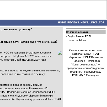
HOME
::
REVIEWS
::
NEWS
::
LINKS
::
TOP
твет на его тухлятину"
Связные ссылки
·
Ещё о Развал РПАЦ
·
Новости Admin
 опус в двух частях: «Кое-что о ВЧГ. ЕЩЁ
Самая читаемая статья из
ет НСС не нашел из 14-летнего арсенала
раздела Развал РПАЦ:
конторы» -- МВД или ФСБ? Это ветхое еще
Иеромонах ИПЦГ Валентин
ь текст из моей статьи аж 2007 года:
(Саломаха -- kalakazo)
"Копытцево похвало" --
продолжение саги о "пидовско-
болю, все еще хотят неумело навесить оппоненты,
гебешном" первоиерархе
побольше из той статьи на эту тему:
РПАЦ(В) В.Русанцове
 времен не подают во всем пример
 по содомии епископов. Но ежели в МП
ь РПАЦ Валентин Русанцов, основатель РИПЦ
елищева или Жидовской Церкви) Владимира
ачившие себя Жидовской церковью в МП и в РПАЦ