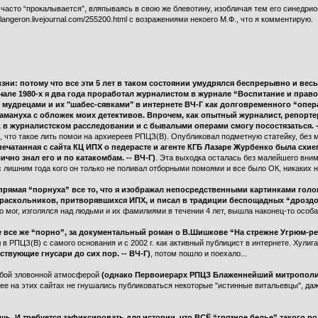
часто “прокалывается”, вляпываясь в свою же блевотину, изобличая тем его синедри
ngeron.livejournal.com/255200.html с возражениями некоего М.Ф., что я комментирую.
изни: потому что все эти 5 лет в таком состоянии умудрялся беспрерывно и вес
ачале 1980-х я два года проработал журналистом в журнале “Воспитание и право
 мудрецами и их "шабес-сявками" в интернете ВЧ-Г как долговременного “опе
мануха c обложек моих детективов. Впрочем, как опытный журналист, репортер
, в журналистском расследовании и с бывалыми операми смогу посостязаться. -
м, что такое лить помои на архиереев РПЦЗ(В). Опубликовал подметную статейку, без
печатанная с сайта КЦ ИПХ о педерасте и агенте КГБ Лазаре Журбенко была сх
чно знал его и по катакомбам. -- ВЧ-Г)
. Эта выходка осталась без малейшего вни
4 с лишним года кого он только не поливал отборными помоями и все было ОК, никаких 
к. прямая “порнуха” все то, что я изображал непосредственными картинками гол
раскольников, притворявшихся ИПХ, и писал в традиции беспощадных “дроздо
о мог, изголялся над людьми и их фамилиями в течении 4 лет, вышла наконец-то особая 
е все же “порно”, за документальный роман о В.Шишкове “На стрежне Угрюм-р
в РПЦЗ(В) с самого основания и с 2002 г. как активный публицист в интернете. Хулига
ствующие гнусари до сих пор. -- ВЧ-Г)
, потом пошло и поехало...
обой зловонной атмосферой
(однако Первоиерарх РПЦЗ Блаженнейший митрополит
нее на этих сайтах не гнушались публиковаться некоторые "истинные витальевцы", даж
ь. И требуется зафиксировать для истории, что ВСЁ “грязное белье” такого 