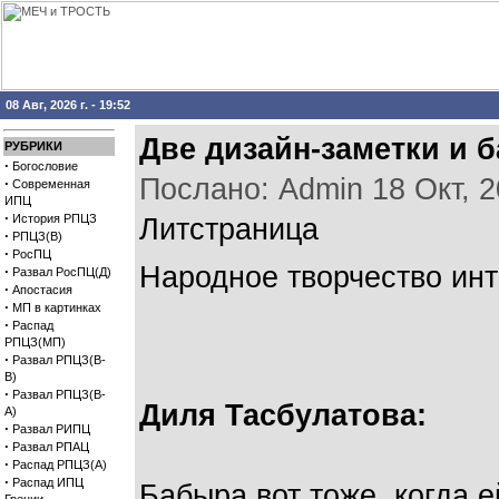
08 Авг, 2026 г. - 19:52
Две дизайн-заметки и 
РУБРИКИ
·
Богословие
Послано: Admin 18 Окт, 20
·
Современная
ИПЦ
·
История РПЦЗ
Литстраница
·
РПЦЗ(В)
·
РосПЦ
Народное творчество инт
·
Развал РосПЦ(Д)
·
Апостасия
·
МП в картинках
·
Распад
РПЦЗ(МП)
·
Развал РПЦЗ(В-
В)
·
Развал РПЦЗ(В-
Диля Тасбулатова:
А)
·
Развал РИПЦ
·
Развал РПАЦ
·
Распад РПЦЗ(А)
·
Распад ИПЦ
Бабыра вот тоже, когда 