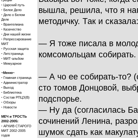
Греции
·
Царский путь
вышла, решила, что я на
·
Белое Дело
·
Дело о Белом
методичку. Так и сказала
Деле
·
Врангелиана
·
Казачество
·
Дни нашей жизни
·
Репрессирование
— Я тоже писала в моло
МИТ
·
Русская защита
комсомольцам собирать.
·
Литстраница
·
МИТ-альбом
·
Мемуарное
~Меню~
— А чо ее собирать-то? (
·
Главная страница
·
Администратор
сто томов Донцовой, вы
·
Выход
·
Библиотека
подспорье.
·
Состав РПЦЗ(В)
·
Обзоры
·
Новости
— Ну да (согласилась Ба
МЕЧ и ТРОСТЬ
сочинений Ленина, разро
2002-2005:
·
АРХИВ СТАРОГО
шумок сдать как макулат
МИТ 2002-2005
годов