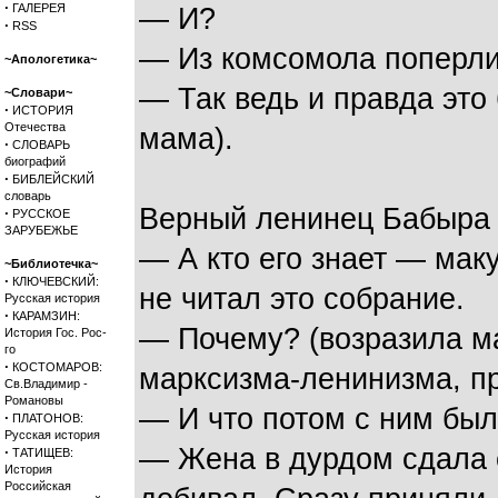
·
ГАЛЕРЕЯ
— И?
·
RSS
— Из комсомола поперли
~Апологетика~
— Так ведь и правда это
~Словари~
·
ИСТОРИЯ
Отечества
мама).
·
СЛОВАРЬ
биографий
·
БИБЛЕЙСКИЙ
словарь
Верный ленинец Бабыра п
·
РУССКОЕ
ЗАРУБЕЖЬЕ
— А кто его знает — мак
~Библиотечка~
·
КЛЮЧЕВСКИЙ:
не читал это собрание.
Русская история
·
КАРАМЗИН:
— Почему? (возразила м
История Гос. Рос-
го
·
КОСТОМАРОВ:
марксизма-ленинизма, пр
Св.Владимир -
Романовы
— И что потом с ним бы
·
ПЛАТОНОВ:
Русская история
— Жена в дурдом сдала е
·
ТАТИЩЕВ:
История
Российская