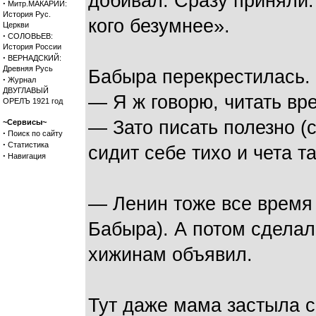
добивал. Сразу приняли.
·
Митр.МАКАРИЙ:
История Рус.
кого безумнее».
Церкви
·
СОЛОВЬЕВ:
История России
·
ВЕРНАДСКИЙ:
Древняя Русь
Бабыра перекрестилась.
·
Журнал
ДВУГЛАВЫЙ
— Я ж говорю, читать вр
ОРЕЛЪ 1921 год
— Зато писать полезно (
~Сервисы~
·
Поиск по сайту
·
Статистика
сидит себе тихо и чета т
·
Навигация
— Ленин тоже все время 
Бабыра). А потом сдела
хижинам объявил.
Тут даже мама застыла с