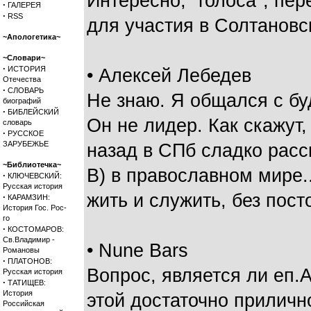
Интересно, "голоса", п
·
ГАЛЕРЕЯ
·
RSS
для участия в Солтановс
~Апологетика~
~Словари~
·
ИСТОРИЯ
• Алексей Лебедев
Отечества
·
СЛОВАРЬ
Не знаю. Я общался с бу
биографий
·
БИБЛЕЙСКИЙ
Он не лидер. Как скажут,
словарь
·
РУССКОЕ
ЗАРУБЕЖЬЕ
назад в СПб сладко расс
~Библиотечка~
В) в православном мире.
·
КЛЮЧЕВСКИЙ:
Русская история
жить и служить, без пост
·
КАРАМЗИН:
История Гос. Рос-
го
·
КОСТОМАРОВ:
Св.Владимир -
• Nune Bars
Романовы
·
ПЛАТОНОВ:
Вопрос, является ли еп.
Русская история
·
ТАТИЩЕВ:
История
этой достаточно приличн
Российская