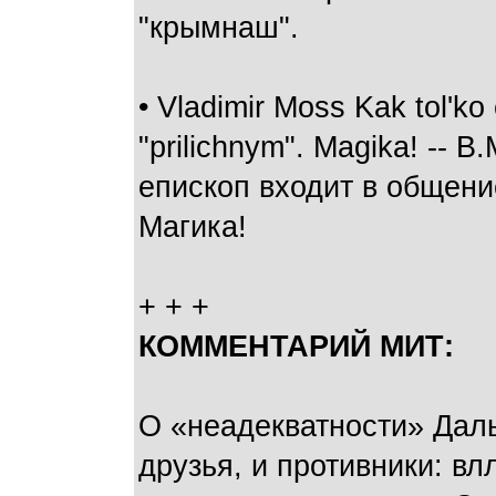
"крымнаш".
• Vladimir Moss Kak tol'ko
"prilichnym". Magika! -- 
епископ входит в общени
Магика!
+ + +
КОММЕНТАРИЙ МИТ:
О «неадекватности» Даль
друзья, и противники: в