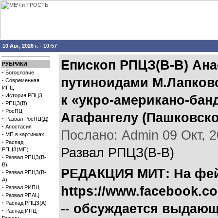
10 Авг, 2026 г. - 10:57
Епископ РПЦЗ(В-В) Ана
РУБРИКИ
·
Богословие
путиноидами М.Лапковс
·
Современная
ИПЦ
·
История РПЦЗ
к «укро-американо-ба
·
РПЦЗ(В)
·
РосПЦ
Агафангелу (Пашковск
·
Развал РосПЦ(Д)
·
Апостасия
Послано: Admin 09 Окт, 20
·
МП в картинках
·
Распад
Развал РПЦЗ(В-В)
РПЦЗ(МП)
·
Развал РПЦЗ(В-
В)
РЕДАКЦИЯ МИТ: На фей
·
Развал РПЦЗ(В-
А)
·
https://www.facebook.c
Развал РИПЦ
·
Развал РПАЦ
·
Распад РПЦЗ(А)
-- обсуждается выдающ
·
Распад ИПЦ