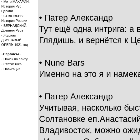
·
Митр.МАКАРИЙ:
История Рус.
Церкви
• Патер Александр
·
СОЛОВЬЕВ:
История России
·
ВЕРНАДСКИЙ:
Тут ещё одна интрига: а 
Древняя Русь
·
Журнал
Глядишь, и вернётся к Ц
ДВУГЛАВЫЙ
ОРЕЛЪ 1921 год
~Сервисы~
·
Поиск по сайту
• Nune Bars
·
Статистика
·
Навигация
Именно на это я и намек
• Патер Александр
Учитывая, насколько быс
Солтановке еп.Анастасий
Владивосток, можно ожид