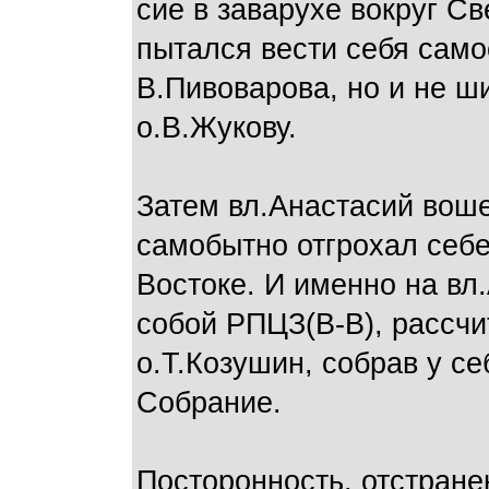
сие в заварухе вокруг Св
пытался вести себя самос
В.Пивоварова, но и не ш
о.В.Жукову.
Затем вл.Анастасий воше
самобытно отгрохал себе
Востоке. И именно на вл.
собой РПЦЗ(В-В), рассч
о.Т.Козушин, собрав у с
Собрание.
Посторонность, отстране