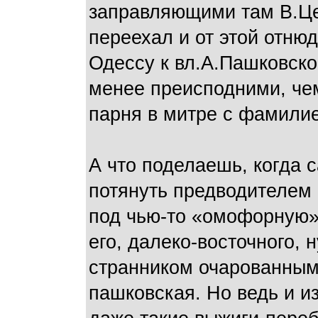
заправляющими там В.Це
переехал и от этой отню
Одессу к вл.А.Пашковско
менее преисподними, чем
парня в митре с фамили
А что поделаешь, когда 
потянуть предводителем
под чью-то «омофорную» 
его, далеко-восточного, 
странником очарованным
пашковская. Но ведь и и