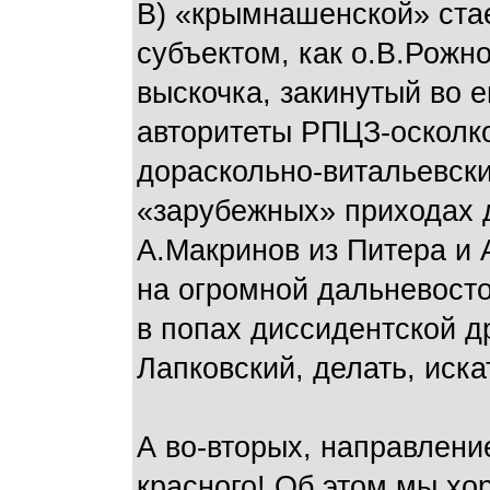
В) «крымнашенской» стае
субъектом, как о.В.Рожно
выскочка, закинутый во 
авторитеты РПЦЗ-осколко
дораскольно-витальевски
«зарубежных» приходах 
А.Макринов из Питера и
на огромной дальневосто
в попах диссидентской д
Лапковский, делать, иск
А во-вторых, направлени
красного! Об этом мы хо