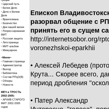
Греции
·
Царский путь
·
Белое Дело
Епископ Владивостокс
·
Дело о Белом
Деле
·
Врангелиана
разорвал общение с РП
·
Казачество
·
Дни нашей жизни
принять его в сущем са
·
Репрессирование
МИТ
http://internetsobor.org/rp
·
Русская защита
·
Литстраница
·
voronezhskoi-eparkhii
МИТ-альбом
·
Мемуарное
~Меню~
·
Главная страница
• Алексей Лебедев (про
·
Администратор
·
Выход
Крута... Скорее всего, 
·
Библиотека
·
Состав РПЦЗ(В)
·
Обзоры
период дробления "оскол
·
Новости
МЕЧ и ТРОСТЬ
2002-2005:
• Патер Александр
·
АРХИВ СТАРОГО
МИТ 2002-2005
годов