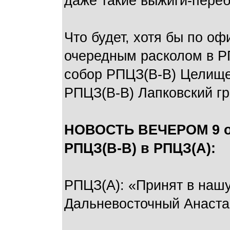
даже такие выжиги-переб
Что будет, хотя бы по оф
очередным расколом в РП
собор РПЦЗ(В-В) Целищев
РПЦЗ(В-В) Лапковский гр
НОВОСТЬ ВЕЧЕРОМ 9 ок
РПЦЗ(В-В) в РПЦЗ(А):
РПЦЗ(А): «Принят в наш
Дальневосточный Анаста