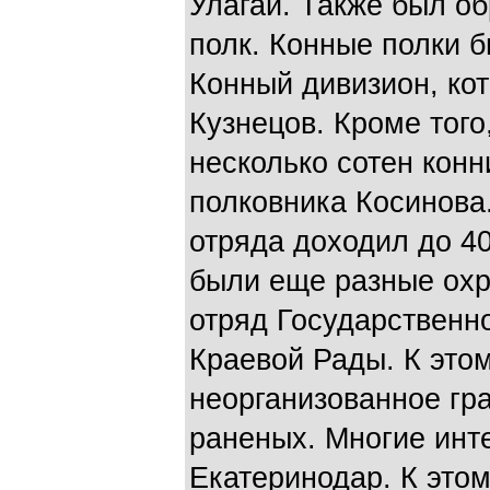
Улагай. Также был о
полк. Конные полки 
Конный дивизион, ко
Кузнецов. Кроме тог
несколько сотен конн
полковника Косинова.
отряда доходил до 40
были еще разные охр
отряд Государственно
Краевой Рады. К это
неорганизованное гр
раненых. Многие инт
Екатеринодар. К это