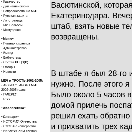
·
Казачество
Васютинской, которая
·
Дни нашей жизни
·
Репрессирование МИТ
Екатеринодара. Вече
·
Русская защита
·
Литстраница
штаб, взять новые т
·
МИТ-альбом
·
Мемуарное
возвращены.
~Меню~
·
Главная страница
·
Администратор
·
Выход
·
Библиотека
·
Состав РПЦЗ(В)
·
Обзоры
В штабе я был 28-го 
·
Новости
МЕЧ и ТРОСТЬ 2002-2005:
нужно. После этого я
·
АРХИВ СТАРОГО МИТ
2002-2005 годов
Было около 5 часов 
·
ГАЛЕРЕЯ
·
RSS
домой прилечь поспат
~Апологетика~
решил ехать обратно 
~Словари~
·
ИСТОРИЯ Отечества
и прихватить трех ка
·
СЛОВАРЬ биографий
·
БИБЛЕЙСКИЙ словарь