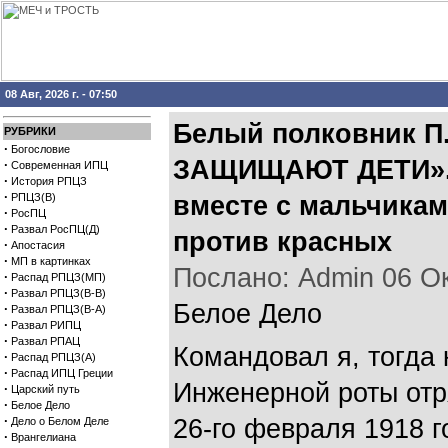
08 Авг, 2026 г. - 07:50
Белый полковник П
РУБРИКИ
·
Богословие
ЗАЩИЩАЮТ ДЕТИ». –
·
Современная ИПЦ
·
История РПЦЗ
·
РПЦЗ(В)
вместе с мальчика
·
РосПЦ
·
Развал РосПЦ(Д)
против красных
·
Апостасия
·
МП в картинках
Послано: Admin 06 Окт
·
Распад РПЦЗ(МП)
·
Развал РПЦЗ(В-В)
Белое Дело
·
Развал РПЦЗ(В-А)
·
Развал РИПЦ
·
Развал РПАЦ
Командовал я, тогда 
·
Распад РПЦЗ(А)
·
Распад ИПЦ Греции
Инженерной роты отр
·
Царский путь
·
Белое Дело
·
26-го февраля 1918 г
Дело о Белом Деле
·
Врангелиана