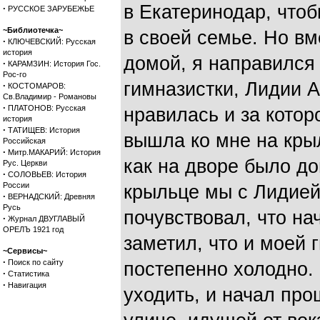
в Екатеринодар, чтоб
·
РУССКОЕ ЗАРУБЕЖЬЕ
~Библиотечка~
в своей семье. Но вм
·
КЛЮЧЕВСКИЙ: Русская
история
домой, я направился
·
КАРАМЗИН: История Гос.
Рос-го
гимназистки, Лидии А
·
КОСТОМАРОВ:
Св.Владимир - Романовы
·
ПЛАТОНОВ: Русская
нравилась и за котор
история
·
ТАТИЩЕВ: История
вышла ко мне на крыл
Российская
·
Митр.МАКАРИЙ: История
как на дворе было д
Рус. Церкви
·
СОЛОВЬЕВ: История
России
крыльце мы с Лидией 
·
ВЕРНАДСКИЙ: Древняя
Русь
почувствовал, что на
·
Журнал ДВУГЛАВЫЙ
ОРЕЛЪ 1921 год
заметил, что и моей 
~Сервисы~
·
Поиск по сайту
постепенно холодно.
·
Статистика
·
Навигация
уходить, и начал про