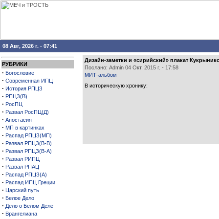
08 Авг, 2026 г. - 07:41
Дизайн-заметки и «сирийский» плакат Кукрыник
РУБРИКИ
Послано: Admin 04 Окт, 2015 г. - 17:58
·
Богословие
МИТ-альбом
·
Современная ИПЦ
В историческую хронику:
·
История РПЦЗ
·
РПЦЗ(В)
·
РосПЦ
·
Развал РосПЦ(Д)
·
Апостасия
·
МП в картинках
·
Распад РПЦЗ(МП)
·
Развал РПЦЗ(В-В)
·
Развал РПЦЗ(В-А)
·
Развал РИПЦ
·
Развал РПАЦ
·
Распад РПЦЗ(А)
·
Распад ИПЦ Греции
·
Царский путь
·
Белое Дело
·
Дело о Белом Деле
·
Врангелиана