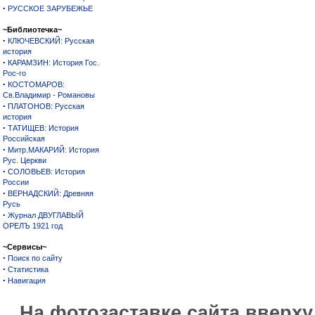
·
РУССКОЕ ЗАРУБЕЖЬЕ
~Библиотечка~
·
КЛЮЧЕВСКИЙ: Русская
история
·
КАРАМЗИН: История Гос.
Рос-го
·
КОСТОМАРОВ:
Св.Владимир - Романовы
·
ПЛАТОНОВ: Русская
история
·
ТАТИЩЕВ: История
Российская
·
Митр.МАКАРИЙ: История
Рус. Церкви
·
СОЛОВЬЕВ: История
России
·
ВЕРНАДСКИЙ: Древняя
Русь
·
Журнал ДВУГЛАВЫЙ
ОРЕЛЪ 1921 год
~Сервисы~
·
Поиск по сайту
·
Статистика
·
Навигация
На фотозаставке сайта вверх