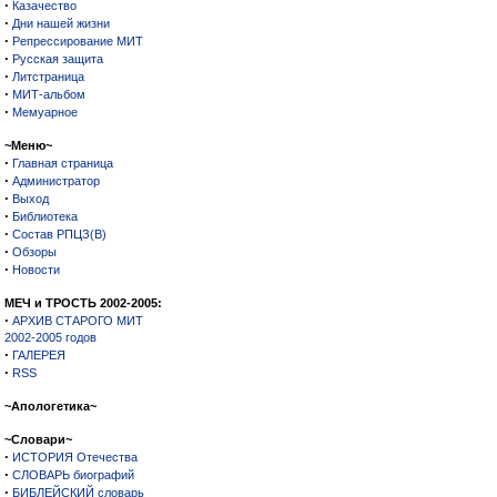
·
Казачество
·
Дни нашей жизни
·
Репрессирование МИТ
·
Русская защита
·
Литстраница
·
МИТ-альбом
·
Мемуарное
~Меню~
·
Главная страница
·
Администратор
·
Выход
·
Библиотека
·
Состав РПЦЗ(В)
·
Обзоры
·
Новости
МЕЧ и ТРОСТЬ 2002-2005:
·
АРХИВ СТАРОГО МИТ
2002-2005 годов
·
ГАЛЕРЕЯ
·
RSS
~Апологетика~
~Словари~
·
ИСТОРИЯ Отечества
·
СЛОВАРЬ биографий
·
БИБЛЕЙСКИЙ словарь