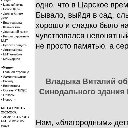
Греции
одно, что в Царское врем
·
Царский путь
·
Белое Дело
Бывало, выйдя в сад, сл
·
Дело о Белом
Деле
·
Врангелиана
хорошо и сладко было на
·
Казачество
·
Дни нашей жизни
чувствовался непонятный
·
Репрессирование
МИТ
не просто памятью, а се
·
Русская защита
·
Литстраница
·
МИТ-альбом
·
Мемуарное
~Меню~
·
Главная страница
·
Администратор
Владыка Виталий об
·
Выход
·
Библиотека
Синодального здания 
·
Состав РПЦЗ(В)
·
Обзоры
·
Новости
МЕЧ и ТРОСТЬ
2002-2005:
·
АРХИВ СТАРОГО
Нам, «благородным» дет
МИТ 2002-2005
годов