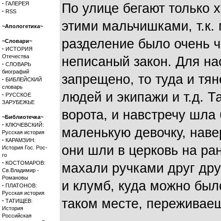
·
ГАЛЕРЕЯ
По улице бегают только 
·
RSS
этими мальчишками, т.к.
~Апологетика~
разделение было очень ч
~Словари~
·
ИСТОРИЯ
Отечества
неписаный закон. Для нас
·
СЛОВАРЬ
биографий
запрещено, то туда и тян
·
БИБЛЕЙСКИЙ
словарь
людей и экипажи и т.д. Т
·
РУССКОЕ
ЗАРУБЕЖЬЕ
ворота, и навстречу шла
~Библиотечка~
·
КЛЮЧЕВСКИЙ:
маленькую девочку, наве
Русская история
·
КАРАМЗИН:
они шли в церковь на ра
История Гос. Рос-
го
·
КОСТОМАРОВ:
махали ручками друг друг
Св.Владимир -
Романовы
и клумб, куда можно было
·
ПЛАТОНОВ:
Русская история
таком месте, переживаеш
·
ТАТИЩЕВ:
История
Российская