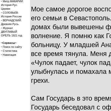
·
Митр.МАКАРИЙ:
История Рус.
Мое самое дорогое воспо
Церкви
·
СОЛОВЬЕВ:
его семьи в Севастополь
История России
·
ВЕРНАДСКИЙ:
Древняя Русь
домах были вывешены фл
·
Журнал
ДВУГЛАВЫЙ
волнение. Я помню как Г
ОРЕЛЪ 1921 год
больницу. У младшей Ана
~Сервисы~
·
Поиск по сайту
·
Статистика
все время тянула. Меня д
·
Навигация
«Чулок падает, чулок пад
улыбнулась и помахала м
грехи.
Сам Государь в это врем
Государь беседовал с о