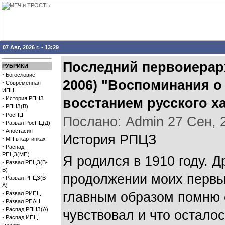
07 Авг, 2026 г. - 13:29
Последний первоиерарх
РУБРИКИ
·
Богословие
2006) "Воспоминания о
·
Современная
ИПЦ
·
История РПЦЗ
восстанием русского ха
·
РПЦЗ(В)
·
РосПЦ
Послано: Admin 27 Сен, 20
·
Развал РосПЦ(Д)
·
Апостасия
История РПЦЗ
·
МП в картинках
·
Распад
РПЦЗ(МП)
Я родился в 1910 году. 
·
Развал РПЦЗ(В-
В)
продолжении моих первых
·
Развал РПЦЗ(В-
А)
·
главным образом помню е
Развал РИПЦ
·
Развал РПАЦ
·
Распад РПЦЗ(А)
чувствовал и что остало
·
Распад ИПЦ