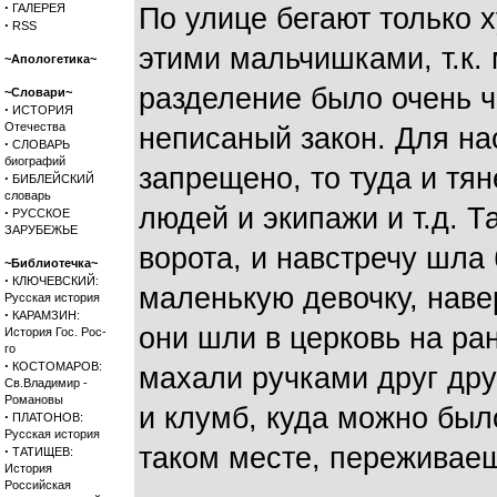
·
ГАЛЕРЕЯ
По улице бегают только 
·
RSS
этими мальчишками, т.к.
~Апологетика~
разделение было очень ч
~Словари~
·
ИСТОРИЯ
Отечества
неписаный закон. Для нас
·
СЛОВАРЬ
биографий
запрещено, то туда и тян
·
БИБЛЕЙСКИЙ
словарь
людей и экипажи и т.д. Т
·
РУССКОЕ
ЗАРУБЕЖЬЕ
ворота, и навстречу шла
~Библиотечка~
·
КЛЮЧЕВСКИЙ:
маленькую девочку, наве
Русская история
·
КАРАМЗИН:
они шли в церковь на ра
История Гос. Рос-
го
·
КОСТОМАРОВ:
махали ручками друг друг
Св.Владимир -
Романовы
и клумб, куда можно было
·
ПЛАТОНОВ:
Русская история
таком месте, переживаеш
·
ТАТИЩЕВ:
История
Российская