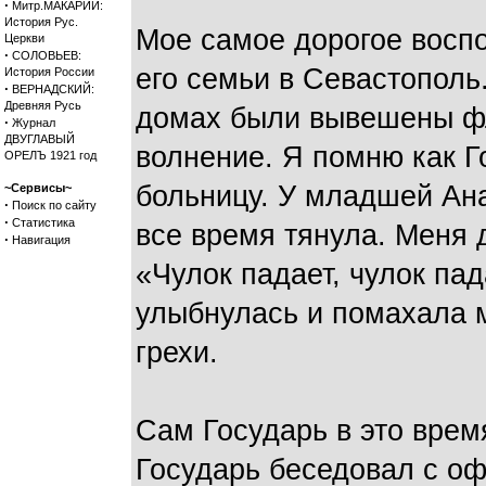
·
Митр.МАКАРИЙ:
История Рус.
Мое самое дорогое воспо
Церкви
·
СОЛОВЬЕВ:
его семьи в Севастополь
История России
·
ВЕРНАДСКИЙ:
Древняя Русь
домах были вывешены фл
·
Журнал
ДВУГЛАВЫЙ
волнение. Я помню как Г
ОРЕЛЪ 1921 год
больницу. У младшей Ана
~Сервисы~
·
Поиск по сайту
·
Статистика
все время тянула. Меня д
·
Навигация
«Чулок падает, чулок пад
улыбнулась и помахала м
грехи.
Сам Государь в это врем
Государь беседовал с о