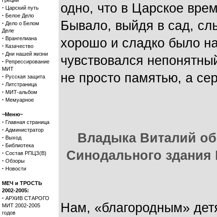
Греции
одно, что в Царское врем
·
Царский путь
·
Белое Дело
Бывало, выйдя в сад, сл
·
Дело о Белом
Деле
·
Врангелиана
хорошо и сладко было на
·
Казачество
·
Дни нашей жизни
чувствовался непонятный
·
Репрессирование
МИТ
не просто памятью, а се
·
Русская защита
·
Литстраница
·
МИТ-альбом
·
Мемуарное
~Меню~
·
Главная страница
·
Администратор
Владыка Виталий об
·
Выход
·
Библиотека
Синодального здания 
·
Состав РПЦЗ(В)
·
Обзоры
·
Новости
МЕЧ и ТРОСТЬ
2002-2005:
·
АРХИВ СТАРОГО
Нам, «благородным» дет
МИТ 2002-2005
годов