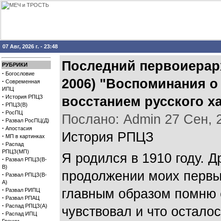
07 Авг, 2026 г. - 23:48
Последний первоиерарх
РУБРИКИ
·
Богословие
2006) "Воспоминания о
·
Современная
ИПЦ
·
История РПЦЗ
восстанием русского ха
·
РПЦЗ(В)
·
РосПЦ
Послано: Admin 27 Сен, 20
·
Развал РосПЦ(Д)
·
Апостасия
История РПЦЗ
·
МП в картинках
·
Распад
РПЦЗ(МП)
Я родился в 1910 году. 
·
Развал РПЦЗ(В-
В)
продолжении моих первых
·
Развал РПЦЗ(В-
А)
·
главным образом помню е
Развал РИПЦ
·
Развал РПАЦ
·
Распад РПЦЗ(А)
чувствовал и что остало
·
Распад ИПЦ