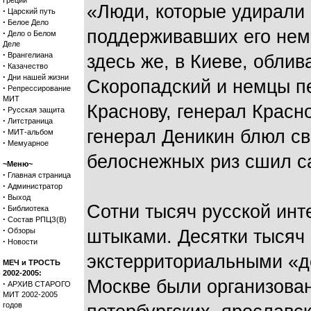
Греции
«Люди, которые удирали 
·
Царский путь
·
Белое Дело
поддерживавших его неме
·
Дело о Белом
Деле
·
Врангелиана
здесь же, в Киеве, облив
·
Казачество
·
Дни нашей жизни
Скоропадский и немцы п
·
Репрессирование
МИТ
Краснову, генерал Красн
·
Русская защита
·
Литстраница
·
генерал Деникин блюл св
МИТ-альбом
·
Мемуарное
белоснежных риз сшил са
~Меню~
·
Главная страница
·
Администратор
·
Выход
Сотни тысяч русской ин
·
Библиотека
·
Состав РПЦЗ(В)
·
Обзоры
штыками. Десятки тысяч
·
Новости
экстерриториальными «д
МЕЧ и ТРОСТЬ
2002-2005:
Москве были организован
·
АРХИВ СТАРОГО
МИТ 2002-2005
годов