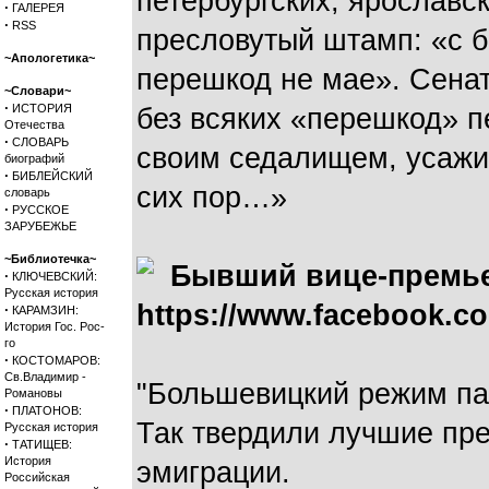
петербургских, ярославск
·
ГАЛЕРЕЯ
·
RSS
пресловутый штамп: «с б
~Апологетика~
перешкод не мае». Сена
~Словари~
·
ИСТОРИЯ
без всяких «перешкод» п
Отечества
·
СЛОВАРЬ
своим седалищем, усажи
биографий
·
БИБЛЕЙСКИЙ
сих пор…»
словарь
·
РУССКОЕ
ЗАРУБЕЖЬЕ
~Библиотечка~
Бывший вице-премье
·
КЛЮЧЕВСКИЙ:
Русская история
https://www.facebook.c
·
КАРАМЗИН:
История Гос. Рос-
го
·
КОСТОМАРОВ:
Св.Владимир -
"Большевицкий режим пад
Романовы
·
ПЛАТОНОВ:
Так твердили лучшие пре
Русская история
·
ТАТИЩЕВ:
История
эмиграции.
Российская