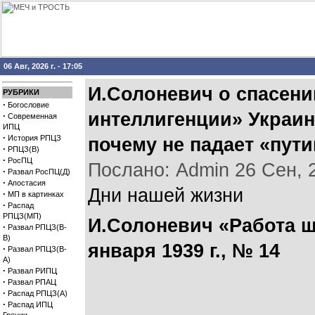
06 Авг, 2026 г. - 17:05
И.Солоневич о спасени
РУБРИКИ
·
Богословие
интеллигенции» Украино
·
Современная
ИПЦ
·
История РПЦЗ
почему не падает «пут
·
РПЦЗ(В)
·
РосПЦ
Послано: Admin 26 Сен, 20
·
Развал РосПЦ(Д)
·
Апостасия
Дни нашей жизни
·
МП в картинках
·
Распад
РПЦЗ(МП)
И.Солоневич «Работа шт
·
Развал РПЦЗ(В-
В)
января 1939 г., № 14
·
Развал РПЦЗ(В-
А)
·
Развал РИПЦ
·
Развал РПАЦ
·
Распад РПЦЗ(А)
·
Распад ИПЦ