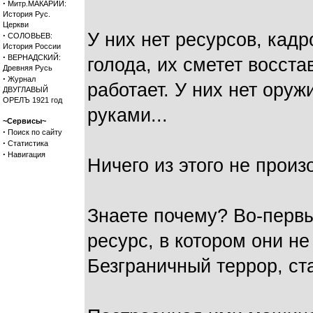
·
Митр.МАКАРИЙ:
История Рус.
Церкви
У них нет ресурсов, кадр
·
СОЛОВЬЕВ:
История России
·
ВЕРНАДСКИЙ:
голода, их сметет восст
Древняя Русь
·
Журнал
работает. У них нет ору
ДВУГЛАВЫЙ
ОРЕЛЪ 1921 год
руками...
~Сервисы~
·
Поиск по сайту
·
Статистика
·
Навигация
Ничего из этого не произ
Знаете почему? Во-первы
ресурс, в котором они н
Безграничный террор, ст