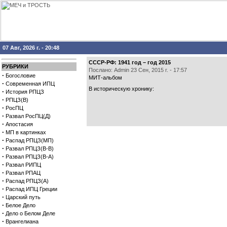
07 Авг, 2026 г. - 20:48
СССР-РФ: 1941 год – год 2015
РУБРИКИ
Послано: Admin 23 Сен, 2015 г. - 17:57
·
Богословие
МИТ-альбом
·
Современная ИПЦ
В историческую хронику:
·
История РПЦЗ
·
РПЦЗ(В)
·
РосПЦ
·
Развал РосПЦ(Д)
·
Апостасия
·
МП в картинках
·
Распад РПЦЗ(МП)
·
Развал РПЦЗ(В-В)
·
Развал РПЦЗ(В-А)
·
Развал РИПЦ
·
Развал РПАЦ
·
Распад РПЦЗ(А)
·
Распад ИПЦ Греции
·
Царский путь
·
Белое Дело
·
Дело о Белом Деле
·
Врангелиана