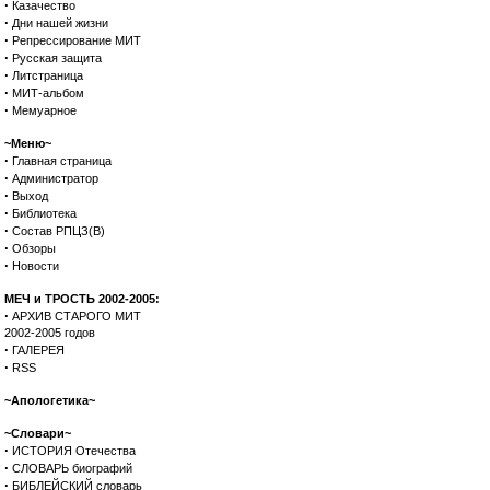
·
Казачество
·
Дни нашей жизни
·
Репрессирование МИТ
·
Русская защита
·
Литстраница
·
МИТ-альбом
·
Мемуарное
~Меню~
·
Главная страница
·
Администратор
·
Выход
·
Библиотека
·
Состав РПЦЗ(В)
·
Обзоры
·
Новости
МЕЧ и ТРОСТЬ 2002-2005:
·
АРХИВ СТАРОГО МИТ
2002-2005 годов
·
ГАЛЕРЕЯ
·
RSS
~Апологетика~
~Словари~
·
ИСТОРИЯ Отечества
·
СЛОВАРЬ биографий
·
БИБЛЕЙСКИЙ словарь