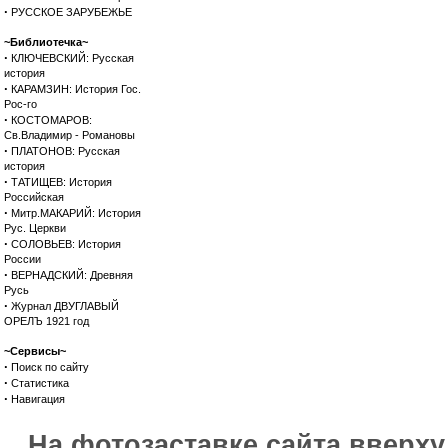
·
РУССКОЕ ЗАРУБЕЖЬЕ
~Библиотечка~
·
КЛЮЧЕВСКИЙ: Русская
история
·
КАРАМЗИН: История Гос.
Рос-го
·
КОСТОМАРОВ:
Св.Владимир - Романовы
·
ПЛАТОНОВ: Русская
история
·
ТАТИЩЕВ: История
Российская
·
Митр.МАКАРИЙ: История
Рус. Церкви
·
СОЛОВЬЕВ: История
России
·
ВЕРНАДСКИЙ: Древняя
Русь
·
Журнал ДВУГЛАВЫЙ
ОРЕЛЪ 1921 год
~Сервисы~
·
Поиск по сайту
·
Статистика
·
Навигация
На фотозаставке сайта вверх