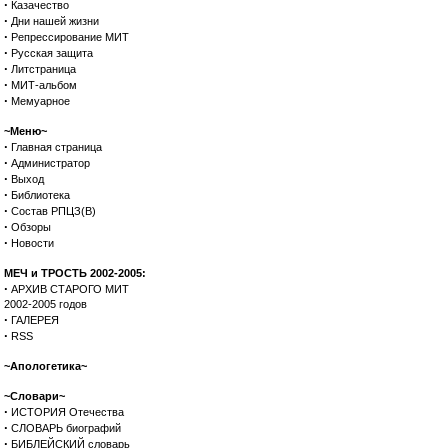
·
Казачество
·
Дни нашей жизни
·
Репрессирование МИТ
·
Русская защита
·
Литстраница
·
МИТ-альбом
·
Мемуарное
~Меню~
·
Главная страница
·
Администратор
·
Выход
·
Библиотека
·
Состав РПЦЗ(В)
·
Обзоры
·
Новости
МЕЧ и ТРОСТЬ 2002-2005:
·
АРХИВ СТАРОГО МИТ
2002-2005 годов
·
ГАЛЕРЕЯ
·
RSS
~Апологетика~
~Словари~
·
ИСТОРИЯ Отечества
·
СЛОВАРЬ биографий
·
БИБЛЕЙСКИЙ словарь