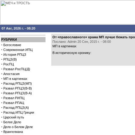
07 Авг, 2026 г. - 08:20
От «православного» храма МП лучше бежать пр
РУБРИКИ
Послано: Admin 20 Сен, 2015 г. - 08:00
·
Богословие
МП в картинках
·
Современная ИПЦ
В историческую хронику:
·
История РПЦЗ
·
РПЦЗ(В)
·
РосПЦ
·
Развал РосПЦ(Д)
·
Апостасия
·
МП в картинках
·
Распад РПЦЗ(МП)
·
Развал РПЦЗ(В-В)
·
Развал РПЦЗ(В-А)
·
Развал РИПЦ
·
Развал РПАЦ
·
Распад РПЦЗ(А)
·
Распад ИПЦ Греции
·
Царский путь
·
Белое Дело
·
Дело о Белом Деле
·
Врангелиана