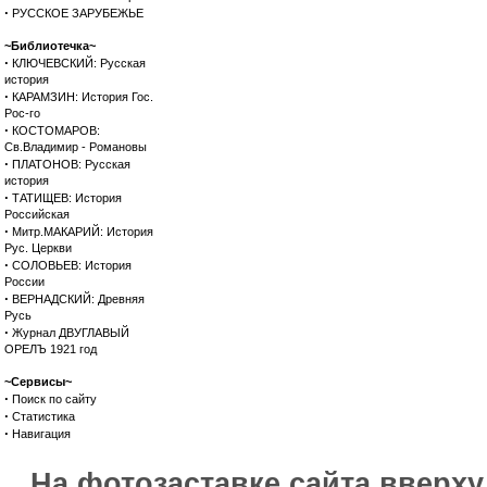
·
РУССКОЕ ЗАРУБЕЖЬЕ
~Библиотечка~
·
КЛЮЧЕВСКИЙ: Русская
история
·
КАРАМЗИН: История Гос.
Рос-го
·
КОСТОМАРОВ:
Св.Владимир - Романовы
·
ПЛАТОНОВ: Русская
история
·
ТАТИЩЕВ: История
Российская
·
Митр.МАКАРИЙ: История
Рус. Церкви
·
СОЛОВЬЕВ: История
России
·
ВЕРНАДСКИЙ: Древняя
Русь
·
Журнал ДВУГЛАВЫЙ
ОРЕЛЪ 1921 год
~Сервисы~
·
Поиск по сайту
·
Статистика
·
Навигация
На фотозаставке сайта вверх