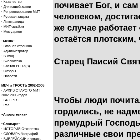
·
Казачество
почивает Бог, и сам
·
Дни нашей жизни
·
Репрессирование МИТ
человеком, достига
·
Русская защита
·
Литстраница
же случае работает
·
МИТ-альбом
·
Мемуарное
остаётся плотским, 
~Меню~
·
Главная страница
·
Администратор
·
Выход
Старец Паисий Свя
·
Библиотека
·
Состав РПЦЗ(В)
·
Обзоры
·
Новости
МЕЧ и ТРОСТЬ 2002-2005:
·
АРХИВ СТАРОГО МИТ
2002-2005 годов
Чтобы люди почитал
·
ГАЛЕРЕЯ
·
RSS
гордились, не надм
~Апологетика~
премудрый Господь
~Словари~
·
ИСТОРИЯ Отечества
различные свои пр
·
СЛОВАРЬ биографий
·
БИБЛЕЙСКИЙ словарь