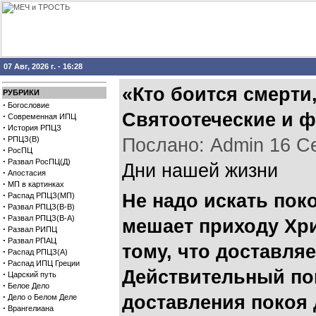
07 Авг, 2026 г. - 16:28
«Кто боится смерти,
РУБРИКИ
·
Богословие
Святоотеческие и 
·
Современная ИПЦ
·
История РПЦЗ
·
РПЦЗ(В)
Послано: Admin 16 Сен
·
РосПЦ
·
Развал РосПЦ(Д)
Дни нашей жизни
·
Апостасия
·
МП в картинках
·
Не надо искать пок
Распад РПЦЗ(МП)
·
Развал РПЦЗ(В-В)
·
Развал РПЦЗ(В-А)
мешает приходу Хри
·
Развал РИПЦ
·
Развал РПАЦ
тому, что доставля
·
Распад РПЦЗ(А)
·
Распад ИПЦ Греции
Действительный по
·
Царский путь
·
Белое Дело
·
доставления покоя 
Дело о Белом Деле
·
Врангелиана