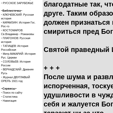
благодатные так, ч
·
РУССКОЕ ЗАРУБЕЖЬЕ
~Библиотечка~
друге. Таким образ
·
КЛЮЧЕВСКИЙ: Русская
история
должен признаться 
·
КАРАМЗИН: История Гос.
Рос-го
смириться пред Бо
·
КОСТОМАРОВ:
Св.Владимир - Романовы
·
ПЛАТОНОВ: Русская
история
·
ТАТИЩЕВ: История
Святой праведный 
Российская
·
Митр.МАКАРИЙ: История
Рус. Церкви
·
СОЛОВЬЕВ: История
России
+ + +
·
ВЕРНАДСКИЙ: Древняя
Русь
После шума и развл
·
Журнал ДВУГЛАВЫЙ
ОРЕЛЪ 1921 год
испорченная, тоску
~Сервисы~
·
Поиск по сайту
удушливости в чуж
·
Статистика
·
Навигация
себя и жалуется Бог