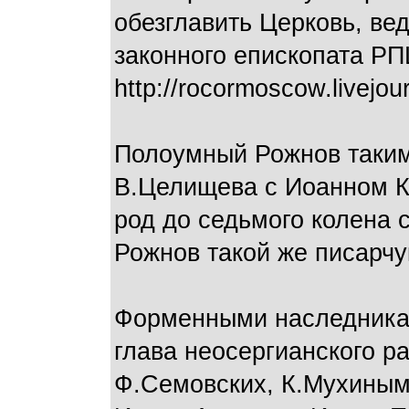
обезглавить Церковь, ве
законного епископата РП
http://rocormoscow.livejo
Полоумный Рожнов таким
В.Целищева с Иоанном Кр
род до седьмого колена 
Рожнов такой же писарчук
Форменными наследникам
глава неосергианского р
Ф.Семовских, К.Мухиным,