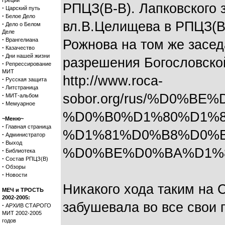
Греции
РПЦЗ(В-В). Лапковского 
·
Царский путь
·
Белое Дело
вл.В.Целищева в РПЦЗ(В-
·
Дело о Белом
Деле
·
Врангелиана
Рожнова на том же засед
·
Казачество
·
Дни нашей жизни
разрешения Богословско
·
Репрессирование
МИТ
http://www.roca-
·
Русская защита
·
Литстраница
·
sobor.org/rus/%D0
МИТ-альбом
·
Мемуарное
%D0%B0%D1%80%D1%
~Меню~
·
Главная страница
%D1%81%D0%B8%D0%B
·
Администратор
·
Выход
%D0%BE%D0%BA%D1%8
·
Библиотека
·
Состав РПЦЗ(В)
·
Обзоры
·
Новости
Никакого хода таким на 
МЕЧ и ТРОСТЬ
2002-2005:
забушевала во все свои 
·
АРХИВ СТАРОГО
МИТ 2002-2005
годов