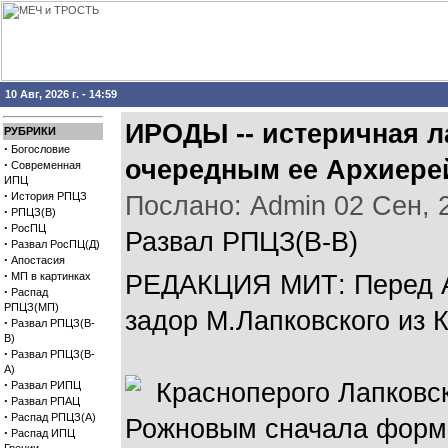
10 Авг, 2026 г. - 14:59
ИРОДЫ -- истеричная л
РУБРИКИ
·
Богословие
очередным ее Архиере
·
Современная
ИПЦ
·
История РПЦЗ
Послано: Admin 02 Сен, 20
·
РПЦЗ(В)
·
РосПЦ
Развал РПЦЗ(В-В)
·
Развал РосПЦ(Д)
·
Апостасия
·
МП в картинках
РЕДАКЦИЯ МИТ: Перед Ар
·
Распад
РПЦЗ(МП)
задор М.Лапковского из
·
Развал РПЦЗ(В-
В)
·
Развал РПЦЗ(В-
А)
·
Красноперого Лапковс
Развал РИПЦ
·
Развал РПАЦ
·
Распад РПЦЗ(А)
Рожновым сначала формен
·
Распад ИПЦ