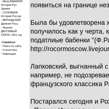
·
Митр.МАКАРИЙ:
появиться на границе не
История Рус.
Церкви
·
СОЛОВЬЕВ:
История России
·
ВЕРНАДСКИЙ:
Была бы удовлетворена 
Древняя Русь
·
Журнал
получилось как у черта,
ДВУГЛАВЫЙ
ОРЕЛЪ 1921 год
податлиые бабенки "(Ф.Р
~Сервисы~
·
Поиск по сайту
http://rocormoscow.livejo
·
Статистика
·
Навигация
Лапковский, выгнанный с
например, не подозревае
французского классика Р
Постарался сегодня и Ро