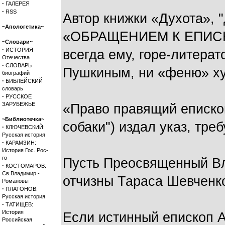
·
ГАЛЕРЕЯ
·
RSS
Автор книжки «Духота», 
~Апологетика~
«ОБРАЩЕНИЕМ К ЕПИСКОПА
~Словари~
·
ИСТОРИЯ
всегда ему, горе-литерат
Отечества
·
СЛОВАРЬ
Пушкиным, ни «феню» хул
биографий
·
БИБЛЕЙСКИЙ
словарь
·
РУССКОЕ
ЗАРУБЕЖЬЕ
«Право правящий еписко
~Библиотечка~
собаки") издал указ, тре
·
КЛЮЧЕВСКИЙ:
Русская история
·
КАРАМЗИН:
История Гос. Рос-
го
Пусть Преосвященный Вл
·
КОСТОМАРОВ:
Св.Владимир -
отчизны Тараса Шевченк
Романовы
·
ПЛАТОНОВ:
Русская история
·
ТАТИЩЕВ:
История
Если истинный епископ А
Российская