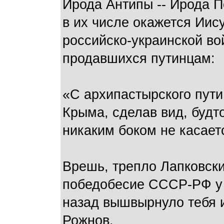
Ирода Антипы -- Ирода П
в их числе окажется Иис
российско-украинской во
продавшихся путинцам:
«С архипастырского пути
Крыма, сделав вид, будт
никаким боком не касает
Врешь, трепло Лапковски
победобесие СССР-РФ у с
назад вышвырнуло тебя и
Рожнов.