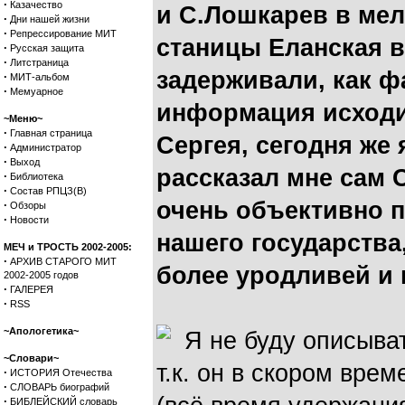
·
Казачество
и С.Лошкарев в мел
·
Дни нашей жизни
·
Репрессирование МИТ
станицы Еланская в
·
Русская защита
·
Литстраница
задерживали, как ф
·
МИТ-альбом
·
Мемуарное
информация исходи
~Меню~
·
Главная страница
Сергея, сегодня же 
·
Администратор
·
Выход
рассказал мне сам С
·
Библиотека
·
Состав РПЦЗ(В)
очень объективно п
·
Обзоры
·
Новости
нашего государства
МЕЧ и ТРОСТЬ 2002-2005:
·
АРХИВ СТАРОГО МИТ
более уродливей и 
2002-2005 годов
·
ГАЛЕРЕЯ
·
RSS
~Апологетика~
Я не буду описыват
~Словари~
т.к. он в скором вре
·
ИСТОРИЯ Отечества
·
СЛОВАРЬ биографий
·
БИБЛЕЙСКИЙ словарь