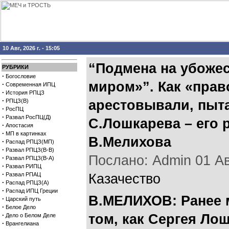
10 Авг, 2026 г. - 15:05
“Подмена на убожес
РУБРИКИ
·
Богословие
миром»”. Как «пра
·
Современная ИПЦ
·
История РПЦЗ
·
РПЦЗ(В)
арестовывали, пыта
·
РосПЦ
·
Развал РосПЦ(Д)
С.Лошкарева – его р
·
Апостасия
·
МП в картинках
В.Мелихова
·
Распад РПЦЗ(МП)
·
Развал РПЦЗ(В-В)
Послано: Admin 01 Авг
·
Развал РПЦЗ(В-А)
·
Развал РИПЦ
·
Развал РПАЦ
Казачество
·
Распад РПЦЗ(А)
·
Распад ИПЦ Греции
В.МЕЛИХОВ: Ранее 
·
Царский путь
·
Белое Дело
·
том, как Сергея Ло
Дело о Белом Деле
·
Врангелиана