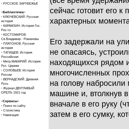
(всё время удержания
·
РУССКОЕ ЗАРУБЕЖЬЕ
сейчас готовит его к
~Библиотечка~
·
КЛЮЧЕВСКИЙ: Русская
характерных момента
история
·
КАРАМЗИН: История Гос.
Рос-го
·
КОСТОМАРОВ:
Св.Владимир - Романовы
Его задержали на ули
·
ПЛАТОНОВ: Русская
история
не опасаясь, устроил
·
ТАТИЩЕВ: История
Российская
находящихся рядом и
·
Митр.МАКАРИЙ: История
Рус. Церкви
·
СОЛОВЬЕВ: История
многочисленных прох
России
·
ВЕРНАДСКИЙ: Древняя
на голову набросили 
Русь
·
Журнал ДВУГЛАВЫЙ
машине и, втолкнув в
ОРЕЛЪ 1921 год
~Сервисы~
вначале в его руку (ч
·
Поиск по сайту
·
Статистика
затем в его сумку, ко
·
Навигация