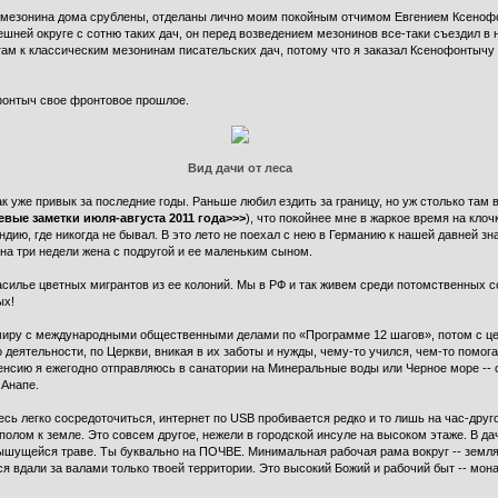
ва мезонина дома срублены, отделаны лично моим покойным отчимом Евгением Ксенофо
ешней округе с сотню таких дач, он перед возведением мезонинов все-таки съездил в 
ам к классическим мезонинам писательских дач, потому что я заказал Ксенофонтычу 
офонтыч свое фронтовое прошлое.
Вид дачи от леса
к уже привык за последние годы. Раньше любил ездить за границу, но уж столько там в
ые заметки июля-августа 2011 года>>>
), что покойнее мне в жаркое время на кло
дию, где никогда не бывал. В это лето не поехал с нею в Германию к нашей давней зн
на три недели жена с подругой и ее маленьким сыном.
силье цветных мигрантов из ее колоний. Мы в РФ и так живем среди потомственных сов
ых!
 по миру с международными общественными делами по «Программе 12 шагов», потом с 
деятельности, по Церкви, вникая в их заботы и нужды, чему-то учился, чем-то помо
пенсию я ежегодно отправляюсь в санатории на Минеральные воды или Черное море -- 
 Анапе.
сь легко сосредоточиться, интернет по USB пробивается редко и то лишь на час-другой
полом к земле. Это совсем другое, нежели в городской инсуле на высоком этаже. В д
лышущейся траве. Ты буквально на ПОЧВЕ. Минимальная рабочая рама вокруг -- земля,
я вдали за валами только твоей территории. Это высокий Божий и рабочий быт -- мона