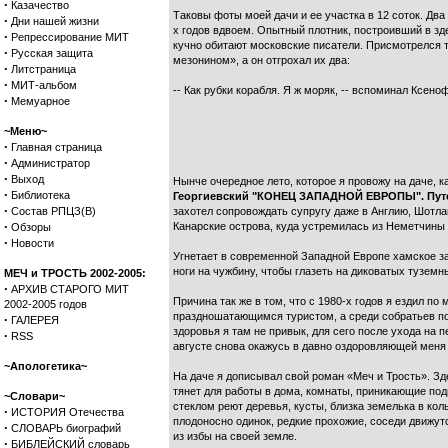
·
Казачество
Таковы фоты моей дачи и ее участка в 12 соток. Д
·
Дни нашей жизни
х годов вдвоем. Опытный плотник, построивший в зд
·
Репрессирование МИТ
кучно обитают московские писатели. Присмотрелся т
·
Русская защита
мезонином», а он отгрохал их два:
·
Литстраница
·
МИТ-альбом
-- Как рубки корабля. Я ж моряк, -- вспоминал Ксен
·
Мемуарное
~Меню~
·
Главная страница
·
Администратор
·
Выход
Нынче очередное лето, которое я провожу на даче, ка
·
Библиотека
Георгиевский "КОНЕЦ ЗАПАДНОЙ ЕВРОПЫ". Путев
·
Состав РПЦЗ(В)
захотел сопровождать супругу даже в Англию, Шотлан
·
Канарские острова, куда устремилась из Неметчины 
Обзоры
·
Новости
Угнетает в современной Западной Европе хамское за
ноги на чужбину, чтобы глазеть на диковатых туземн
МЕЧ и ТРОСТЬ 2002-2005:
·
АРХИВ СТАРОГО МИТ
Причина так же в том, что с 1980-х годов я ездил
2002-2005 годов
праздношатающимся туристом, а среди собратьев по 
·
ГАЛЕРЕЯ
здоровья я там не привык, для сего после ухода на 
·
RSS
августе снова окажусь в давно оздоровляющей меня
~Апологетика~
На даче я дописывал свой роман «Меч и Трость». Зде
тянет для работы в дома, комнаты, приникающие под
~Словари~
стеклом реют деревья, кусты, близка земелька в ко
·
ИСТОРИЯ Отечества
плодоносно одинок, редкие прохожие, соседи движутс
·
СЛОВАРЬ биографий
из избы на своей земле.
·
БИБЛЕЙСКИЙ словарь