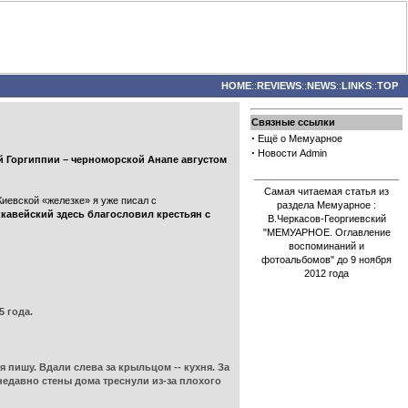
HOME
::
REVIEWS
::
NEWS
::
LINKS
::
TOP
Связные ссылки
·
Ещё о Мемуарное
·
Новости Admin
ей Горгиппии – черноморской Анапе августом
Самая читаемая статья из
Киевской «железке» я уже писал с
раздела Мемуарное :
кавейский здесь благословил крестьян с
В.Черкасов-Георгиевский
"МЕМУАРНОЕ. Оглавление
воспоминаний и
фотоальбомов" до 9 ноября
2012 года
 года.
 пишу. Вдали слева за крыльцом -- кухня. За
 недавно стены дома треснули из-за плохого