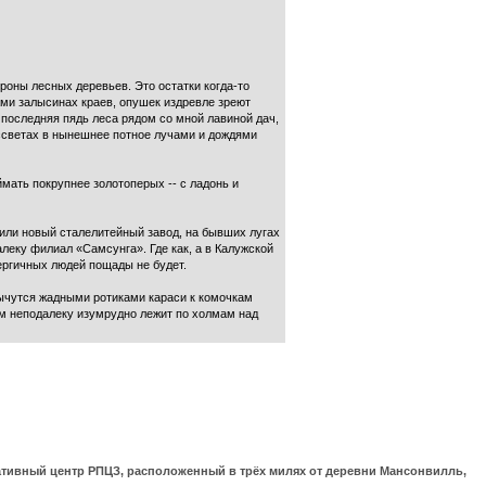
роны лесных деревьев. Это остатки когда-то
ами залысинах краев, опушек издревле зреют
 последняя пядь леса рядом со мной лавиной дач,
ассветах в нынешнее потное лучами и дождями
мать покрупнее золотоперых -- с ладонь и
стили новый сталелитейный завод, на бывших лугах
еку филиал «Самсунга». Где как, а в Калужской
ергичных людей пощады не будет.
ычутся жадными ротиками караси к комочкам
ем неподалеку изумрудно лежит по холмам над
ративный центр РПЦЗ, расположенный в трёх милях от деревни Мансонвилль,