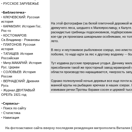
·
РУССКОЕ ЗАРУБЕЖЬЕ
~Библиотечка~
·
КЛЮЧЕВСКИЙ: Русская
история
На этой фотографии (за белой плиточной дорожкой м
·
КАРАМЗИН: История Гос.
дремучего леса, шедшего к Малоярославцу, к Калуге
Рос-го
раскидистые грибницы подосиновиков, подберезовико
·
КОСТОМАРОВ:
кое-где уж пронизана шикарными особняками, но то
Св.Владимир - Романовы
лето.
·
ПЛАТОНОВ: Русская
история
В лесу и неутомимое рыболовное озерцо, оно илисто
·
ТАТИЩЕВ: История
поболее, то надо идти за лес к другому водоему -- 
Российская
·
Митр.МАКАРИЙ: История
Тут издавна русские природные угодья. Дачнику мила
Рус. Церкви
присобачили такой же просторный завод мраморной к
·
СОЛОВЬЕВ: История
области производство наращивается, «мерзость запу
России
·
Однако полнолунной ночью деревья все еще почти к
ВЕРНАДСКИЙ: Древняя
манной крупы на рыбацких крючках в наших озерах.
Русь
·
извивами речки Протвы борами сосен и церквей тыс
Журнал ДВУГЛАВЫЙ
ОРЕЛЪ 1921 год
~Сервисы~
·
Поиск по сайту
·
Статистика
·
Навигация
На фотозаставке сайта вверху последняя резиденция митрополита Виталия 