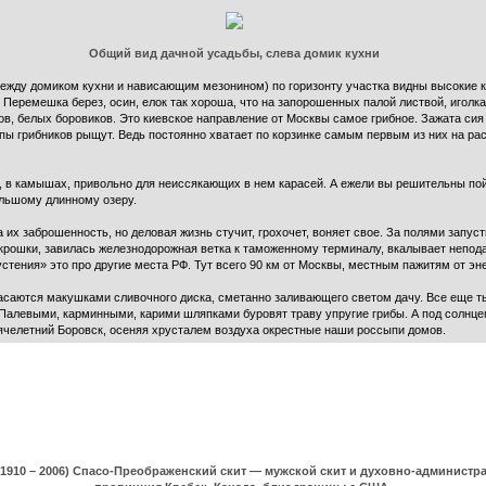
Общий вид дачной усадьбы, слева домик кухни
ежду домиком кухни и нависающим мезонином) по горизонту участка видны высокие к
. Перемешка берез, осин, елок так хороша, что на запорошенных палой листвой, иголк
в, белых боровиков. Это киевское направление от Москвы самое грибное. Зажата сия
лпы грибников рыщут. Ведь постоянно хватает по корзинке самым первым из них на р
, в камышах, привольно для неиссякающих в нем карасей. А ежели вы решительны пой
большому длинному озеру.
 их заброшенность, но деловая жизнь стучит, грохочет, воняет свое. За полями запу
рошки, завилась железнодорожная ветка к таможенному терминалу, вкалывает неподал
стения» это про другие места РФ. Тут всего 90 км от Москвы, местным пажитям от эн
асаются макушками сливочного диска, сметанно заливающего светом дачу. Все еще т
 Палевыми, карминными, карими шляпками буровят траву упругие грибы. А под солнц
ячелетний Боровск, осеняя хрусталем воздуха окрестные наши россыпи домов.
(1910 – 2006) Спасо-Преображенский скит — мужской скит и духовно-админист