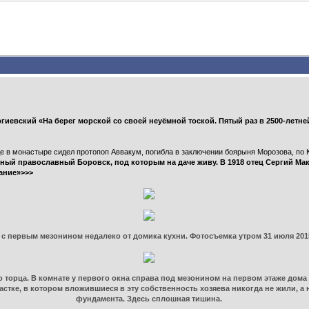
гиевский «На берег морской со своей неуёмной тоской. Пятый раз в 2500-летн
де в монастыре сидел протопоп Аввакум, погибла в заключении боярыня Морозова, по 
ный православный Боровск, под которым на даче живу. В 1918 отец Сергий Мак
ание»>>>
 с первым мезонином недалеко от домика кухни. Фотосъемка утром 31 июля 2015
 торца. В комнате у первого окна справа под мезонином на первом этаже дома я
частке, в котором вложившиеся в эту собственность хозяева никогда не жили, а
фундамента. Здесь сплошная тишина.