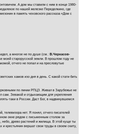
нтовичем. А дом мы ставили с ним в конце 1980-
недалекое по нашей железке Переделкино, где
мезонин в память чеховского рассказа «Дом с
идел, а многое не по душе (см.:
В.Черкасов-
чке моей старорусской земли. В прошлом году не
акомой, отчего не попал и на пресловутые
етских хамов изо дня в день. С какой стати бить
церковными по линии РПЦЗ. Живал в Зарубежье не
гал сам. Зевакой и отдыхающим для укрепления
опять-таки в России. Даст Бог, в надвинувшемся
, телевизора нет. Я понял, отчего писателей
ачном окне рядом с письменным столом за
 небо, древо растений и жилища. В этой куще ты
х и крестьянин вершат свои труды в своем скиту,