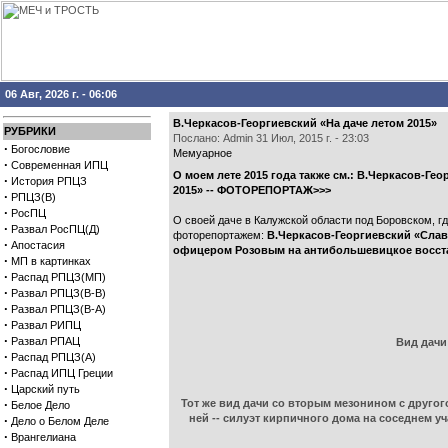
06 Авг, 2026 г. - 06:06
В.Черкасов-Георгиевский «На даче летом 2015»
РУБРИКИ
Послано: Admin 31 Июл, 2015 г. - 23:03
·
Богословие
Мемуарное
·
Современная ИПЦ
О моем лете 2015 года также см.:
В.Черкасов-Геор
·
История РПЦЗ
2015» -- ФОТОРЕПОРТАЖ>>>
·
РПЦЗ(В)
·
РосПЦ
О своей даче в Калужской области под Боровском, г
·
Развал РосПЦ(Д)
фоторепортажем:
В.Черкасов-Георгиевский «Слав
·
Апостасия
офицером Розовым на антибольшевицкое восст
·
МП в картинках
·
Распад РПЦЗ(МП)
·
Развал РПЦЗ(В-В)
·
Развал РПЦЗ(В-А)
·
Развал РИПЦ
·
Развал РПАЦ
Вид дачи
·
Распад РПЦЗ(А)
·
Распад ИПЦ Греции
·
Царский путь
·
Тот же вид дачи со вторым мезонином с другого
Белое Дело
ней -- силуэт кирпичного дома на соседнем у
·
Дело о Белом Деле
·
Врангелиана