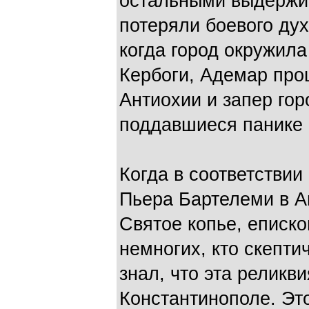
остальными выдержив
потеряли боевого ду
когда город окружил
Кербоги, Адемар про
Антиохии и запер гор
поддавшиеся панике 
Когда в соответствии
Пьера Бартелеми в А
Святое копье, еписк
немногих, кто скептич
знал, что эта реликв
Константинополе. Эт