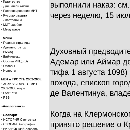
·
Казачество
выполнили наказ: см.
·
Дни нашей жизни
·
Репрессирование МИТ
через неделю, 15 ию
·
Русская защита
·
Литстраница
·
МИТ-альбом
·
Мемуарное
~Меню~
·
Главная страница
·
Администратор
Духовный предводите
·
Выход
·
Библиотека
Адемар или Аймар де
·
Состав РПЦЗ(В)
·
Обзоры
тифа 1 августа 1098)
·
Новости
МЕЧ и ТРОСТЬ 2002-2005:
похода, епископ горо
·
АРХИВ СТАРОГО МИТ
2002-2005 годов
де Валентинуа, влад
·
ГАЛЕРЕЯ
·
RSS
~Апологетика~
Когда на Клермонско
~Словари~
·
ИСТОРИЯ Отечества
принято решение о К
·
СЛОВАРЬ биографий
·
БИБЛЕЙСКИЙ словарь