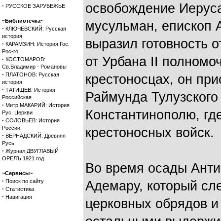
освобождение Иеруса
·
РУССКОЕ ЗАРУБЕЖЬЕ
~Библиотечка~
мусульман, епископ
·
КЛЮЧЕВСКИЙ: Русская
история
выразил готовность о
·
КАРАМЗИН: История Гос.
Рос-го
от Урбана II полномо
·
КОСТОМАРОВ:
Св.Владимир - Романовы
·
ПЛАТОНОВ: Русская
крестоносцах, он пр
история
·
ТАТИЩЕВ: История
Раймунда Тулузского
Российская
·
Митр.МАКАРИЙ: История
Константинополю, гд
Рус. Церкви
·
СОЛОВЬЕВ: История
России
крестоносных войск.
·
ВЕРНАДСКИЙ: Древняя
Русь
·
Журнал ДВУГЛАВЫЙ
ОРЕЛЪ 1921 год
Во время осады Анти
~Сервисы~
·
Поиск по сайту
Адемару, который сл
·
Статистика
·
Навигация
церковных обрядов и