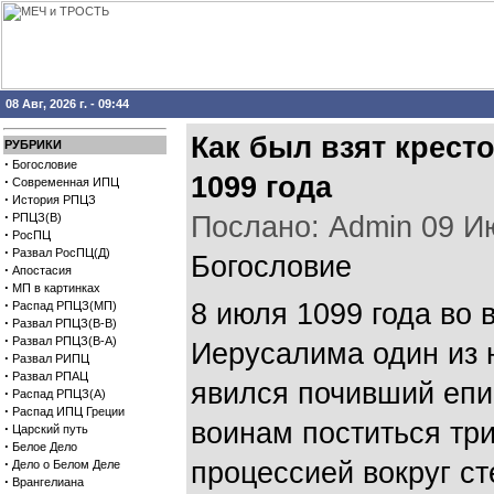
08 Авг, 2026 г. - 09:44
Как был взят крест
РУБРИКИ
·
Богословие
1099 года
·
Современная ИПЦ
·
История РПЦЗ
·
РПЦЗ(В)
Послано: Admin 09 Июл
·
РосПЦ
·
Развал РосПЦ(Д)
Богословие
·
Апостасия
·
МП в картинках
·
8 июля 1099 года во
Распад РПЦЗ(МП)
·
Развал РПЦЗ(В-В)
·
Развал РПЦЗ(В-А)
Иерусалима один из н
·
Развал РИПЦ
·
Развал РПАЦ
явился почивший еп
·
Распад РПЦЗ(А)
·
Распад ИПЦ Греции
воинам поститься три
·
Царский путь
·
Белое Дело
·
процессией вокруг с
Дело о Белом Деле
·
Врангелиана