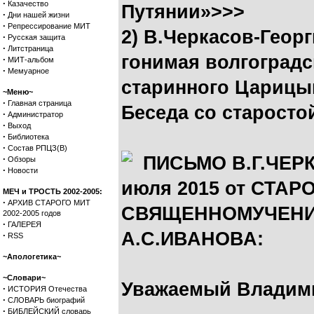
·
Казачество
Путянии»>>>
·
Дни нашей жизни
·
Репрессирование МИТ
2) В.Черкасов-Геор
·
Русская защита
·
Литстраница
гонимая волгоградс
·
МИТ-альбом
·
Мемуарное
старинного Царицы
~Меню~
·
Главная страница
Беседа со старосто
·
Администратор
·
Выход
·
Библиотека
·
Состав РПЦЗ(В)
ПИСЬМО В.Г.ЧЕР
·
Обзоры
·
Новости
июля 2015 от СТ
МЕЧ и ТРОСТЬ 2002-2005:
·
АРХИВ СТАРОГО МИТ
СВЯЩЕННОМУЧЕНИ
2002-2005 годов
·
ГАЛЕРЕЯ
А.С.ИВАНОВА:
·
RSS
~Апологетика~
~Словари~
Уважаемый Владими
·
ИСТОРИЯ Отечества
·
СЛОВАРЬ биографий
·
БИБЛЕЙСКИЙ словарь