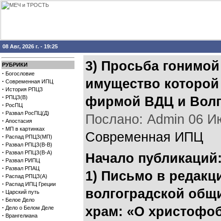
08 Авг, 2026 г. - 19:25
3) Просьба гонимо
РУБРИКИ
·
Богословие
имущество которой
·
Современная ИПЦ
·
История РПЦЗ
·
РПЦЗ(В)
фирмой ВДЦ и Волг
·
РосПЦ
·
Развал РосПЦ(Д)
Послано: Admin 06 Июл
·
Апостасия
·
МП в картинках
Современная ИПЦ
·
Распад РПЦЗ(МП)
·
Развал РПЦЗ(В-В)
·
Развал РПЦЗ(В-А)
Начало публикаций
·
Развал РИПЦ
·
Развал РПАЦ
1) Письмо в редак
·
Распад РПЦЗ(А)
·
Распад ИПЦ Греции
волгоградской общ
·
Царский путь
·
Белое Дело
·
храм: «О христофо
Дело о Белом Деле
·
Врангелиана