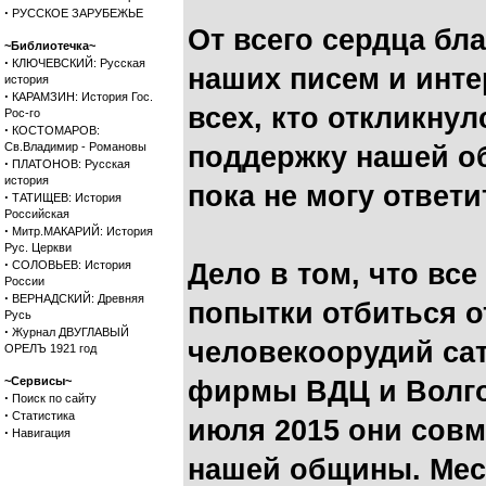
·
РУССКОЕ ЗАРУБЕЖЬЕ
От всего сердца бл
~Библиотечка~
·
КЛЮЧЕВСКИЙ: Русская
наших писем и инте
история
·
КАРАМЗИН: История Гос.
всех, кто откликнул
Рос-го
·
КОСТОМАРОВ:
Св.Владимир - Романовы
поддержку нашей о
·
ПЛАТОНОВ: Русская
история
пока не могу ответи
·
ТАТИЩЕВ: История
Российская
·
Митр.МАКАРИЙ: История
Рус. Церкви
·
СОЛОВЬЕВ: История
Дело в том, что вс
России
·
ВЕРНАДСКИЙ: Древняя
попытки отбиться 
Русь
·
Журнал ДВУГЛАВЫЙ
человекоорудий са
ОРЕЛЪ 1921 год
~Сервисы~
фирмы ВДЦ и Волго
·
Поиск по сайту
·
Статистика
июля 2015 они сов
·
Навигация
нашей общины. Мес