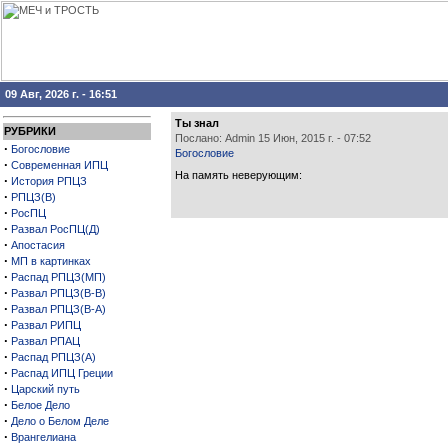
09 Авг, 2026 г. - 16:51
Ты знал
РУБРИКИ
Послано: Admin 15 Июн, 2015 г. - 07:52
·
Богословие
Богословие
·
Современная ИПЦ
На память неверующим:
·
История РПЦЗ
·
РПЦЗ(В)
·
РосПЦ
·
Развал РосПЦ(Д)
·
Апостасия
·
МП в картинках
·
Распад РПЦЗ(МП)
·
Развал РПЦЗ(В-В)
·
Развал РПЦЗ(В-А)
·
Развал РИПЦ
·
Развал РПАЦ
·
Распад РПЦЗ(А)
·
Распад ИПЦ Греции
·
Царский путь
·
Белое Дело
·
Дело о Белом Деле
·
Врангелиана