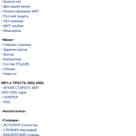
·
Казачество
·
Дни нашей жизни
·
Репрессирование МИТ
·
Русская защита
·
Литстраница
·
МИТ-альбом
·
Мемуарное
~Меню~
·
Главная страница
·
Администратор
·
Выход
·
Библиотека
·
Состав РПЦЗ(В)
·
Обзоры
·
Новости
МЕЧ и ТРОСТЬ 2002-2005:
·
АРХИВ СТАРОГО МИТ
2002-2005 годов
·
ГАЛЕРЕЯ
·
RSS
~Апологетика~
~Словари~
·
ИСТОРИЯ Отечества
·
СЛОВАРЬ биографий
·
БИБЛЕЙСКИЙ словарь