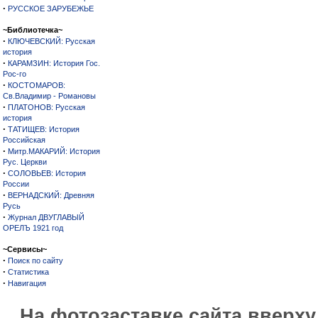
·
РУССКОЕ ЗАРУБЕЖЬЕ
~Библиотечка~
·
КЛЮЧЕВСКИЙ: Русская
история
·
КАРАМЗИН: История Гос.
Рос-го
·
КОСТОМАРОВ:
Св.Владимир - Романовы
·
ПЛАТОНОВ: Русская
история
·
ТАТИЩЕВ: История
Российская
·
Митр.МАКАРИЙ: История
Рус. Церкви
·
СОЛОВЬЕВ: История
России
·
ВЕРНАДСКИЙ: Древняя
Русь
·
Журнал ДВУГЛАВЫЙ
ОРЕЛЪ 1921 год
~Сервисы~
·
Поиск по сайту
·
Статистика
·
Навигация
На фотозаставке сайта вверх