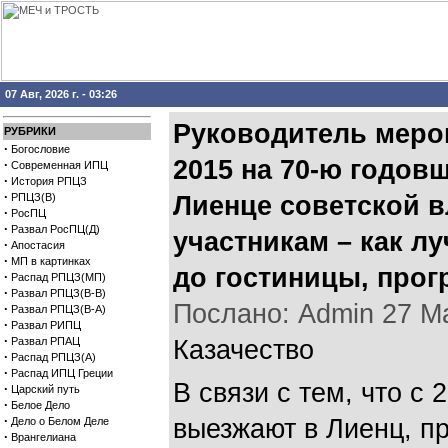
07 Авг, 2026 г. - 03:26
Руководитель меро
РУБРИКИ
·
Богословие
2015 на 70-ю годов
·
Современная ИПЦ
·
История РПЦЗ
·
РПЦЗ(В)
Лиенце советской в
·
РосПЦ
·
Развал РосПЦ(Д)
участникам – как л
·
Апостасия
·
МП в картинках
до гостиницы, прог
·
Распад РПЦЗ(МП)
·
Развал РПЦЗ(В-В)
Послано: Admin 27 Мая
·
Развал РПЦЗ(В-А)
·
Развал РИПЦ
·
Развал РПАЦ
Казачество
·
Распад РПЦЗ(А)
·
Распад ИПЦ Греции
В связи с тем, что с
·
Царский путь
·
Белое Дело
·
выезжают в Лиенц, п
Дело о Белом Деле
·
Врангелиана