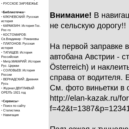
·
РУССКОЕ ЗАРУБЕЖЬЕ
~Библиотечка~
Внимание!
В навигац
·
КЛЮЧЕВСКИЙ: Русская
история
не сельскую дорогу!!
·
КАРАМЗИН: История Гос.
Рос-го
·
КОСТОМАРОВ:
Св.Владимир - Романовы
·
ПЛАТОНОВ: Русская
На первой заправке в
история
·
ТАТИЩЕВ: История
автобана Австрии - ст
Российская
·
Митр.МАКАРИЙ: История
Österreich) и наклеи
Рус. Церкви
·
СОЛОВЬЕВ: История
России
справа от водителя. 
·
ВЕРНАДСКИЙ: Древняя
Русь
См. фото виньетки в о
·
Журнал ДВУГЛАВЫЙ
ОРЕЛЪ 1921 год
http://elan-kazak.ru/f
~Сервисы~
·
Поиск по сайту
f=42&t=1387&p=12341
·
Статистика
·
Навигация