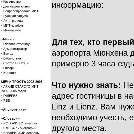
·
Казачество
информацию:
·
Дни нашей жизни
·
Репрессирование МИТ
·
Русская защита
·
Литстраница
·
МИТ-альбом
·
Мемуарное
~Меню~
Для тех, кто первы
·
Главная страница
·
Администратор
аэропорта Мюнхена д
·
Выход
·
Библиотека
примерно 3 часа езды
·
Состав РПЦЗ(В)
·
Обзоры
·
Новости
МЕЧ и ТРОСТЬ 2002-2005:
Что нужно знать:
Не
·
АРХИВ СТАРОГО МИТ
2002-2005 годов
адрес гостиницы в на
·
ГАЛЕРЕЯ
·
RSS
Linz и Lienz. Вам нуж
~Апологетика~
необходимо учесть, е
~Словари~
·
ИСТОРИЯ Отечества
другого места.
·
СЛОВАРЬ биографий
·
БИБЛЕЙСКИЙ словарь