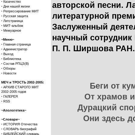
·
Казачество
авторской песни. Л
·
Дни нашей жизни
·
Репрессирование МИТ
литературной прем
·
Русская защита
·
Литстраница
Заслуженный деяте
·
МИТ-альбом
·
Мемуарное
научный сотрудник 
~Меню~
·
Главная страница
П. П. Ширшова РАН.
·
Администратор
·
Выход
·
Библиотека
·
Состав РПЦЗ(В)
·
Обзоры
·
Новости
МЕЧ и ТРОСТЬ 2002-2005:
Беги от ку
·
АРХИВ СТАРОГО МИТ
2002-2005 годов
От храмов и
·
ГАЛЕРЕЯ
·
RSS
Дурацкий спо
~Апологетика~
Они здесь до
~Словари~
·
ИСТОРИЯ Отечества
·
СЛОВАРЬ биографий
·
БИБЛЕЙСКИЙ словарь