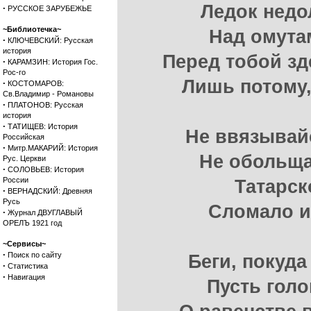
Ледок недо
·
РУССКОЕ ЗАРУБЕЖЬЕ
~Библиотечка~
Над омута
·
КЛЮЧЕВСКИЙ: Русская
история
Перед тобой з
·
КАРАМЗИН: История Гос.
Рос-го
Лишь потому,
·
КОСТОМАРОВ:
Св.Владимир - Романовы
·
ПЛАТОНОВ: Русская
история
·
ТАТИЩЕВ: История
Не ввязывай
Российская
·
Митр.МАКАРИЙ: История
Не обольща
Рус. Церкви
·
СОЛОВЬЕВ: История
России
Татарск
·
ВЕРНАДСКИЙ: Древняя
Русь
Сломало их
·
Журнал ДВУГЛАВЫЙ
ОРЕЛЪ 1921 год
~Сервисы~
·
Поиск по сайту
Беги, покуда
·
Статистика
·
Навигация
Пусть голо