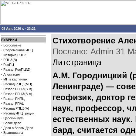
08 Авг, 2026 г. - 23:21
Стихотворение Але
РУБРИКИ
·
Богословие
Послано: Admin 31 Мар
·
Современная ИПЦ
·
История РПЦЗ
·
РПЦЗ(В)
Литстраница
·
РосПЦ
·
Развал РосПЦ(Д)
А.М. Городницкий (
·
Апостасия
·
МП в картинках
·
Ленинграде) — сове
Распад РПЦЗ(МП)
·
Развал РПЦЗ(В-В)
·
Развал РПЦЗ(В-А)
геофизик, доктор г
·
Развал РИПЦ
·
Развал РПАЦ
наук, профессор, ч
·
Распад РПЦЗ(А)
·
Распад ИПЦ Греции
естественных наук. 
·
Царский путь
·
Белое Дело
·
бард, считается од
Дело о Белом Деле
·
Врангелиана