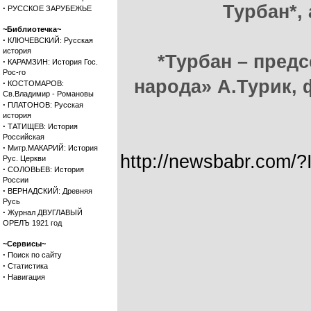
Турбан*, 
·
РУССКОЕ ЗАРУБЕЖЬЕ
~Библиотечка~
·
КЛЮЧЕВСКИЙ: Русская
история
*Турбан – пред
·
КАРАМЗИН: История Гос.
Рос-го
народа» А.Турик, 
·
КОСТОМАРОВ:
Св.Владимир - Романовы
·
ПЛАТОНОВ: Русская
история
·
ТАТИЩЕВ: История
Российская
·
Митр.МАКАРИЙ: История
http://newsbabr.com/
Рус. Церкви
·
СОЛОВЬЕВ: История
России
·
ВЕРНАДСКИЙ: Древняя
Русь
·
Журнал ДВУГЛАВЫЙ
ОРЕЛЪ 1921 год
~Сервисы~
·
Поиск по сайту
·
Статистика
·
Навигация