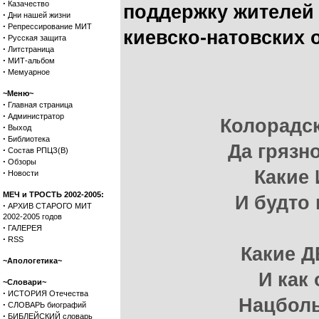
·
Казачество
поддержку жителей
·
Дни нашей жизни
·
Репрессирование МИТ
киевско-натовских 
·
Русская защита
·
Литстраница
·
МИТ-альбом
·
Мемуарное
~Меню~
·
Главная страница
·
Администратор
Колорадск
·
Выход
·
Библиотека
Да грязно
·
Состав РПЦЗ(В)
·
Обзоры
Какие
·
Новости
МЕЧ и ТРОСТЬ 2002-2005:
И будто
·
АРХИВ СТАРОГО МИТ
2002-2005 годов
·
ГАЛЕРЕЯ
·
RSS
Какие 
~Апологетика~
И как 
~Словари~
·
ИСТОРИЯ Отечества
Нацболы
·
СЛОВАРЬ биографий
·
БИБЛЕЙСКИЙ словарь