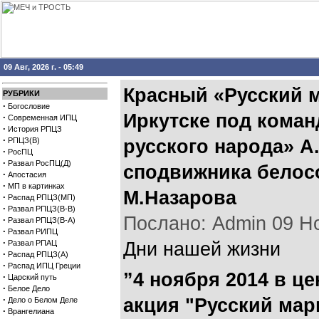
09 Авг, 2026 г. - 05:49
Красный «Русский м
РУБРИКИ
·
Богословие
Иркутске под кома
·
Современная ИПЦ
·
История РПЦЗ
·
РПЦЗ(В)
русского народа» А
·
РосПЦ
·
Развал РосПЦ(Д)
сподвижника белос
·
Апостасия
·
МП в картинках
М.Назарова
·
Распад РПЦЗ(МП)
·
Развал РПЦЗ(В-В)
Послано: Admin 09 Ноя
·
Развал РПЦЗ(В-А)
·
Развал РИПЦ
·
Развал РПАЦ
Дни нашей жизни
·
Распад РПЦЗ(А)
·
Распад ИПЦ Греции
”4 ноября 2014 в ц
·
Царский путь
·
Белое Дело
·
акция "Русский мар
Дело о Белом Деле
·
Врангелиана