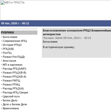
09 Авг, 2026 г. - 06:12
Благословление основателя РПЦЗ Блаженнейшег
РУБРИКИ
антихристом
·
Богословие
Послано: Admin 08 Ноя, 2014 г. - 08:14
·
Современная ИПЦ
Богословие
·
История РПЦЗ
В историческую хронику:
·
РПЦЗ(В)
·
РосПЦ
·
Развал РосПЦ(Д)
·
Апостасия
·
МП в картинках
·
Распад РПЦЗ(МП)
·
Развал РПЦЗ(В-В)
·
Развал РПЦЗ(В-А)
·
Развал РИПЦ
·
Развал РПАЦ
·
Распад РПЦЗ(А)
·
Распад ИПЦ Греции
·
Царский путь
·
Белое Дело
·
Дело о Белом Деле
·
Врангелиана