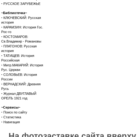
·
РУССКОЕ ЗАРУБЕЖЬЕ
~Библиотечка~
·
КЛЮЧЕВСКИЙ: Русская
история
·
КАРАМЗИН: История Гос.
Рос-го
·
КОСТОМАРОВ:
Св.Владимир - Романовы
·
ПЛАТОНОВ: Русская
история
·
ТАТИЩЕВ: История
Российская
·
Митр.МАКАРИЙ: История
Рус. Церкви
·
СОЛОВЬЕВ: История
России
·
ВЕРНАДСКИЙ: Древняя
Русь
·
Журнал ДВУГЛАВЫЙ
ОРЕЛЪ 1921 год
~Сервисы~
·
Поиск по сайту
·
Статистика
·
Навигация
На фотозаставке сайта вверх