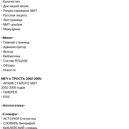
·
Казачество
·
Дни нашей жизни
·
Репрессирование МИТ
·
Русская защита
·
Литстраница
·
МИТ-альбом
·
Мемуарное
~Меню~
·
Главная страница
·
Администратор
·
Выход
·
Библиотека
·
Состав РПЦЗ(В)
·
Обзоры
·
Новости
МЕЧ и ТРОСТЬ 2002-2005:
·
АРХИВ СТАРОГО МИТ
2002-2005 годов
·
ГАЛЕРЕЯ
·
RSS
~Апологетика~
~Словари~
·
ИСТОРИЯ Отечества
·
СЛОВАРЬ биографий
·
БИБЛЕЙСКИЙ словарь