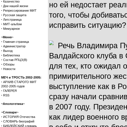
·
Казачество
но ей недостает реа
·
Дни нашей жизни
·
Репрессирование МИТ
того, чтобы добивать
·
Русская защита
·
Литстраница
исправить ситуацию?
·
МИТ-альбом
·
Мемуарное
~Меню~
·
Главная страница
Речь Владимира П
·
Администратор
·
Выход
Валдайского клуба в
·
Библиотека
·
Состав РПЦЗ(В)
для тех, кто ожидал 
·
Обзоры
·
Новости
примирительного жес
МЕЧ и ТРОСТЬ 2002-2005:
·
АРХИВ СТАРОГО МИТ
выступление как в Ро
2002-2005 годов
·
ГАЛЕРЕЯ
сразу начали сравнив
·
RSS
~Апологетика~
в 2007 году. Президе
~Словари~
как лидер военного 
·
ИСТОРИЯ Отечества
·
СЛОВАРЬ биографий
·
БИБЛЕЙСКИЙ словарь