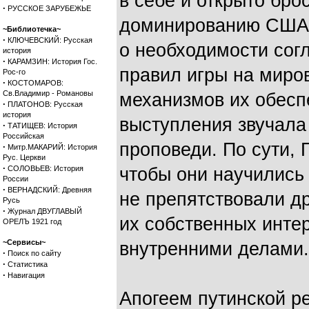
в себе и открыто бр
·
РУССКОЕ ЗАРУБЕЖЬЕ
доминированию США. 
~Библиотечка~
·
КЛЮЧЕВСКИЙ: Русская
о необходимости сог
история
·
КАРАМЗИН: История Гос.
правил игры на миро
Рос-го
·
КОСТОМАРОВ:
Св.Владимир - Романовы
механизмов их обеспе
·
ПЛАТОНОВ: Русская
история
выступления звучала
·
ТАТИЩЕВ: История
Российская
проповеди. По сути, 
·
Митр.МАКАРИЙ: История
Рус. Церкви
·
СОЛОВЬЕВ: История
чтобы они научились
России
·
ВЕРНАДСКИЙ: Древняя
не препятствовали д
Русь
·
Журнал ДВУГЛАВЫЙ
их собственных инте
ОРЕЛЪ 1921 год
~Сервисы~
внутренними делами.
·
Поиск по сайту
·
Статистика
·
Навигация
Апогеем путинской ре