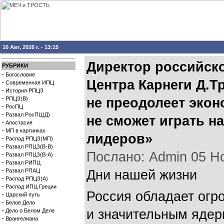
10 Авг, 2026 г. - 13:15
Директор российск
РУБРИКИ
·
Богословие
Центра Карнеги Д.Т
·
Современная ИПЦ
·
История РПЦЗ
·
РПЦЗ(В)
не преодолеет экон
·
РосПЦ
·
Развал РосПЦ(Д)
не сможет играть н
·
Апостасия
·
МП в картинках
лидеров»
·
Распад РПЦЗ(МП)
·
Развал РПЦЗ(В-В)
Послано: Admin 05 Ноя
·
Развал РПЦЗ(В-А)
·
Развал РИПЦ
·
Развал РПАЦ
Дни нашей жизни
·
Распад РПЦЗ(А)
·
Распад ИПЦ Греции
Россия обладает огр
·
Царский путь
·
Белое Дело
·
и значительным ядер
Дело о Белом Деле
·
Врангелиана