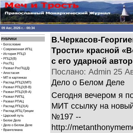
09 Авг, 2026 г. - 00:34
В.Черкасов-Георгие
РУБРИКИ
·
Богословие
Трости» красной «В
·
Современная ИПЦ
·
История РПЦЗ
·
РПЦЗ(В)
с его ударной авто
·
РосПЦ
·
Развал РосПЦ(Д)
Послано: Admin 25 Авг
·
Апостасия
·
МП в картинках
Дело о Белом Деле
·
Распад РПЦЗ(МП)
·
Развал РПЦЗ(В-В)
·
Развал РПЦЗ(В-А)
Сегодня вечером я п
·
Развал РИПЦ
·
Развал РПАЦ
МИТ ссылку на новый
·
Распад РПЦЗ(А)
·
Распад ИПЦ Греции
№197 --
·
Царский путь
·
Белое Дело
·
http://metanthonymemo
Дело о Белом Деле
·
Врангелиана