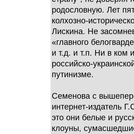
родословную. Лет пя
колхозно-историческ
Лискина. Не засомне
«главного белогвард
и т.д. и т.п. Ни в ком
российско-украинской
путинизме.
Семенова с вышепере
интернет-издатель Г.
это они белые и русс
клоуны, сумасшедшие