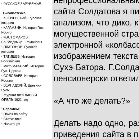
непрофессиональным 
·
РУССКОЕ ЗАРУБЕЖЬЕ
сайта Солдатова я пи
~Библиотечка~
·
КЛЮЧЕВСКИЙ: Русская
анализом, что дико, 
история
·
КАРАМЗИН: История Гос.
могущественной стра
Рос-го
·
КОСТОМАРОВ:
Св.Владимир - Романовы
электронной «колбас
·
ПЛАТОНОВ: Русская
история
изображением текста
·
ТАТИЩЕВ: История
Российская
Сухэ-Батора. Г.Солд
·
Митр.МАКАРИЙ: История
Рус. Церкви
·
СОЛОВЬЕВ: История
пенсионерски ответил
России
·
ВЕРНАДСКИЙ: Древняя
Русь
·
Журнал ДВУГЛАВЫЙ
«А что же делать?»
ОРЕЛЪ 1921 год
~Сервисы~
·
Поиск по сайту
·
Статистика
Делать надо одно, ра
·
Навигация
приведения сайта в 