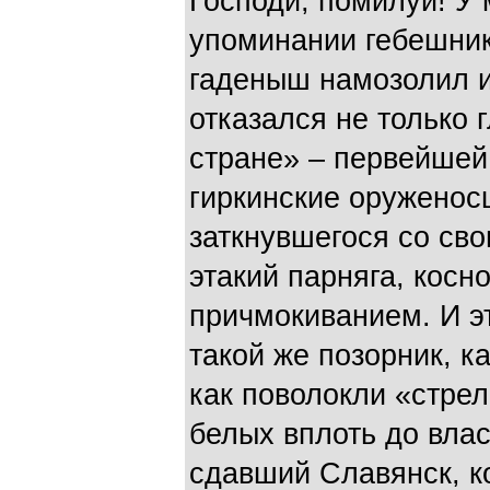
Господи, помилуй! У 
упоминании гебешник
гаденыш намозолил и
отказался не только
стране» – первейшей
гиркинские оруженос
заткнувшегося со св
этакий парняга, косн
причмокиванием. И э
такой же позорник, ка
как поволокли «стрел
белых вплоть до влас
сдавший Славянск, ко