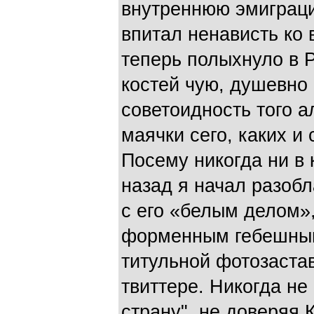
внутреннюю эмиграц
впитал ненависть ко 
теперь полыхнуло в Р
костей чую, душевно 
советоидность того а
маячки сего, каких и
Посему никогда ни в 
назад я начал разоб
с его «белым делом»
форменным гебешным
титульной фотозастав
твиттере. Никогда не
страну", не доверяя 