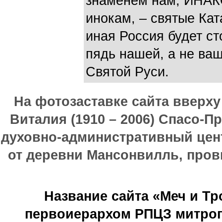
знаменем нам, ИНАК
инокам, – святые Ка
иная Россия будет ст
пядь нашей, а не ва
Святой Руси.
На фотозаставке сайта вверх
Виталия (1910 – 2006) Спасо-П
духовно-административный цен
от деревни Мансонвилль, прови
Название сайта «Меч и Т
первоиерархом РПЦЗ митроп