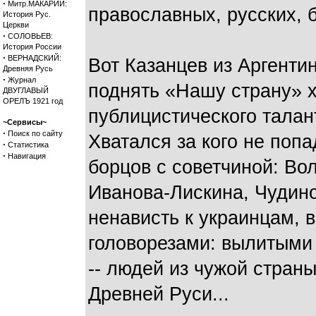
·
Митр.МАКАРИЙ:
православных, русских, 
История Рус.
Церкви
·
СОЛОВЬЕВ:
История России
·
ВЕРНАДСКИЙ:
Вот Казанцев из Аргенти
Древняя Русь
·
Журнал
поднять «Нашу страну» х
ДВУГЛАВЫЙ
ОРЕЛЪ 1921 год
публицистического талан
~Сервисы~
·
Поиск по сайту
Хватался за кого не попа
·
Статистика
·
Навигация
борцов с советчиной: Во
Иванова-Лискина, Чудино
ненависть к украинцам, 
головорезами: вылитыми
-- людей из чужой стран
Древней Руси...