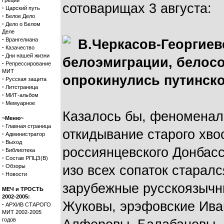
Греции
сотоварищах 3 августа:
·
Царский путь
·
Белое Дело
·
Дело о Белом
Деле
·
Врангелиана
В.Черкасов-Георгиев
·
Казачество
·
Дни нашей жизни
белоэмиграции, белосо
·
Репрессирование
МИТ
опрокинулись путинск
·
Русская защита
·
Литстраница
·
МИТ-альбом
·
Мемуарное
Казалось бы, феноменал
~Меню~
·
Главная страница
откидывание старого хвос
·
Администратор
·
Выход
россиянцевского Донбасс
·
Библиотека
·
Состав РПЦЗ(В)
·
Обзоры
изо всех сопаток старалс
·
Новости
зарубежные русскоязычны
МЕЧ и ТРОСТЬ
2002-2005:
Жуковы, эрэфовские Ива
·
АРХИВ СТАРОГО
МИТ 2002-2005
годов