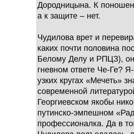
Дородницына. К поношени
а к защите – нет.
Чудилова врет и перевира
каких почти половина п
Белому Делу и РПЦЗ), она
гневном ответе Че-Ге? Я-
узких кругах «Мечеть» з
современной литературой
Георгиевском якобы нико
путинско-эмпешном «Радо
профессионалка. Да в то