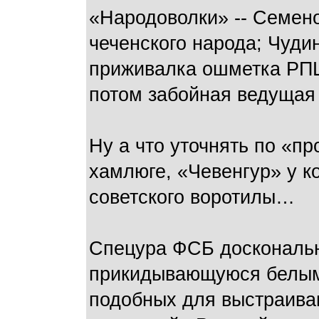
«Народоволки» -- Семен
чеченского народа; Чуди
приживалка ошметка РПЦ
потом забойная ведущая
Ну а что уточнять по «п
хамлюге, «Чевенгур» у к
советского воротилы…
Спецура ФСБ доскональн
прикидывающуюся белыми
подобных для выстраиван