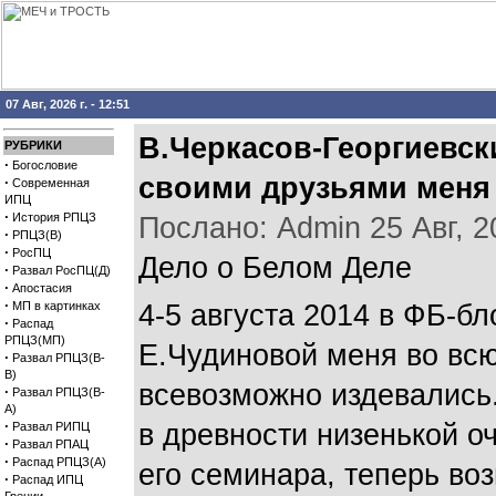
07 Авг, 2026 г. - 12:51
В.Черкасов-Георгиевск
РУБРИКИ
·
Богословие
своими друзьями меня 
·
Современная
ИПЦ
·
История РПЦЗ
Послано: Admin 25 Авг, 20
·
РПЦЗ(В)
·
РосПЦ
Дело о Белом Деле
·
Развал РосПЦ(Д)
·
Апостасия
·
МП в картинках
4-5 августа 2014 в ФБ-б
·
Распад
РПЦЗ(МП)
Е.Чудиновой меня во всю
·
Развал РПЦЗ(В-
В)
всевозможно издевались
·
Развал РПЦЗ(В-
А)
·
в древности низенькой о
Развал РИПЦ
·
Развал РПАЦ
·
Распад РПЦЗ(А)
его семинара, теперь воз
·
Распад ИПЦ