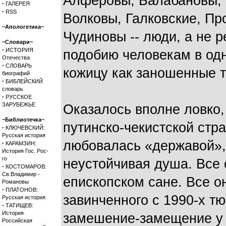
Алферовы, Балабановы, 
·
ГАЛЕРЕЯ
·
RSS
Волковы, Галковские, П
~Апологетика~
Чудиновы -- люди, а не 
~Словари~
·
ИСТОРИЯ
подобию человекам в одн
Отечества
·
СЛОВАРЬ
кожицу как заношенные 
биографий
·
БИБЛЕЙСКИЙ
словарь
·
РУССКОЕ
ЗАРУБЕЖЬЕ
Оказалось вполне ловко
~Библиотечка~
путинско-чекистской стр
·
КЛЮЧЕВСКИЙ:
Русская история
любовалась «державой»,
·
КАРАМЗИН:
История Гос. Рос-
го
неустойчивая душа. Все о
·
КОСТОМАРОВ:
Св.Владимир -
епископском сане. Все о
Романовы
·
ПЛАТОНОВ:
завинченного с 1990-х тю
Русская история
·
ТАТИЩЕВ:
История
замешение-замещение у н
Российская