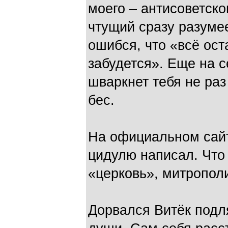
моего – антисоветско
чтущий сразу разумее
ошибся, что «всё ос
забудется». Еще на с
шваркнет тебя не ра
бес.
На официальном сайт
цидулю написал. Что 
«церковь», митропол
Дорвался Витёк подл