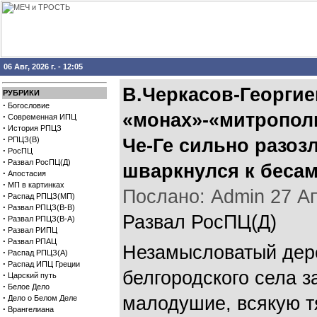
06 Авг, 2026 г. - 12:05
В.Черкасов-Георгие
РУБРИКИ
·
Богословие
«монах»-«митрополи
·
Современная ИПЦ
·
История РПЦЗ
·
РПЦЗ(В)
Че-Ге сильно разоз
·
РосПЦ
·
Развал РосПЦ(Д)
шваркнулся к беса
·
Апостасия
·
МП в картинках
Послано: Admin 27 Апр
·
Распад РПЦЗ(МП)
·
Развал РПЦЗ(В-В)
Развал РосПЦ(Д)
·
Развал РПЦЗ(В-А)
·
Развал РИПЦ
·
Развал РПАЦ
Незамысловатый дере
·
Распад РПЦЗ(А)
·
Распад ИПЦ Греции
белгородского села з
·
Царский путь
·
Белое Дело
·
малодушие, всякую т
Дело о Белом Деле
·
Врангелиана