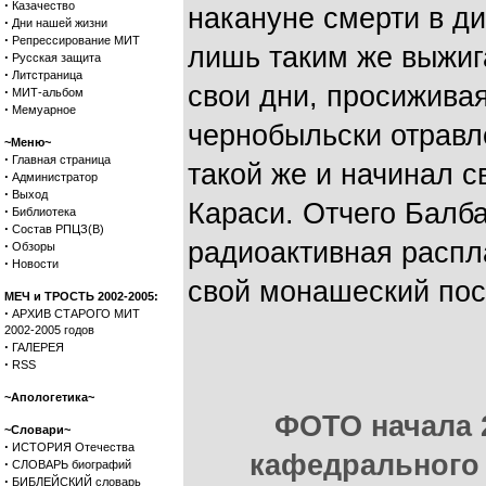
·
Казачество
накануне смерти в д
·
Дни нашей жизни
·
Репрессирование МИТ
лишь таким же выжиг
·
Русская защита
·
Литстраница
свои дни, просиживая
·
МИТ-альбом
·
Мемуарное
чернобыльски отравл
~Меню~
·
Главная страница
такой же и начинал с
·
Администратор
·
Выход
Караси. Отчего Балба
·
Библиотека
·
Состав РПЦЗ(В)
радиоактивная распл
·
Обзоры
·
Новости
свой монашеский пос
МЕЧ и ТРОСТЬ 2002-2005:
·
АРХИВ СТАРОГО МИТ
2002-2005 годов
·
ГАЛЕРЕЯ
·
RSS
~Апологетика~
ФОТО начала 2
~Словари~
·
ИСТОРИЯ Отечества
кафедрального
·
СЛОВАРЬ биографий
·
БИБЛЕЙСКИЙ словарь