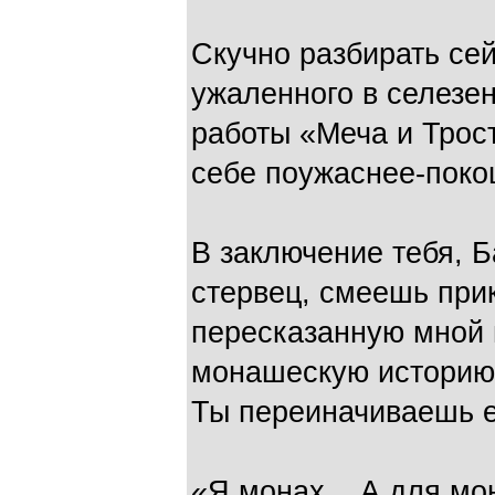
Скучно разбирать се
ужаленного в селезен
работы «Меча и Трост
себе поужаснее-пок
В заключение тебя, Б
стервец, смеешь при
пересказанную мной в
монашескую историю 
Ты переиначиваешь ее
«Я монах... А для мо