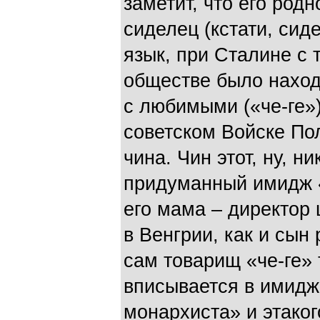
заметит, что его родн
сиделец (кстати, сид
язык, при Сталине с
обществе было наход
с любимыми («че-ге»
советском Войске По
чина. Чин этот, ну, н
придуманный имидж «
его мама – директор
в Венгрии, как и сын
сам товарищ «че-ге»
вписывается в имидж
монархиста» и этаког