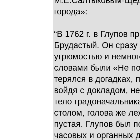
М.Е.Салтыковым-Щед
города»:
“В 1762 г. в Глупов
Брудастый. Он сразу
угрюмостью и немног
словами были «Не пот
терялся в догадках,
войдя с докладом, н
тело градоначальника
столом, голова же л
пустая. Глупов был п
часовых и органных 