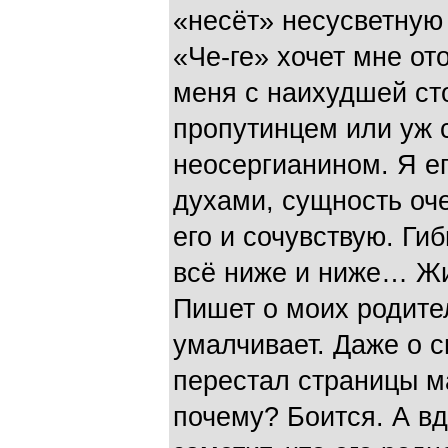
«несёт» несусветную
«Че-ге» хочет мне ото
меня с наихудшей ст
пропутинцем или уж 
неосергианином. Я е
духами, сущность о
его и сочувствую. Гиб
всё ниже и ниже… Жит
Пишет о моих родител
умалчивает. Даже о с
перестал страницы м
почему? Боится. А вдр