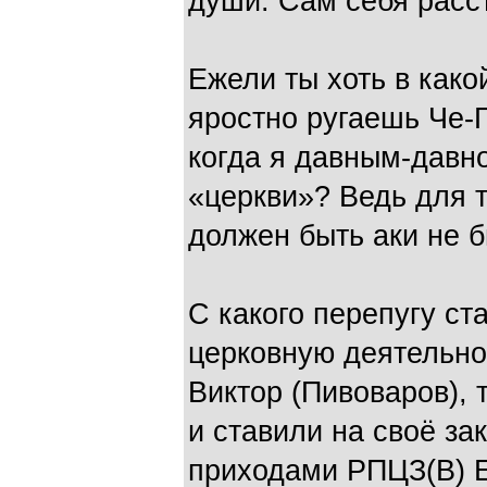
души. Сам себя расст
Ежели ты хоть в како
яростно ругаешь Че-Г
когда я давным-давно
«церкви»? Ведь для т
должен быть аки не 
С какого перепугу с
церковную деятельно
Виктор (Пивоваров), 
и ставили на своё за
приходами РПЦЗ(В) 