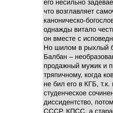
его несильно задевает
что возглавляет само
каноническо-богосло
однажды витало чест
он вместе с исповед
Но шилом в рыхлый бо
Балбан – необразова
продажный мужик и п
тряпичному, когда ко
не бил его в КГБ, т.к.
студенческое сочинен
диссидентство, пото
СССР, КПСС, а стара