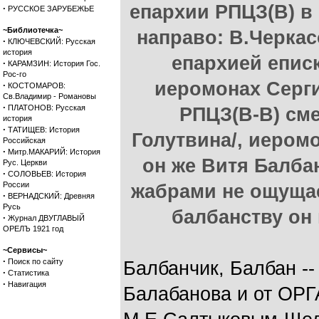
епархии РПЦЗ(В) в
·
РУССКОЕ ЗАРУБЕЖЬЕ
~Библиотечка~
направо: В.Черка
·
КЛЮЧЕВСКИЙ: Русская
история
епархией епис
·
КАРАМЗИН: История Гос.
Рос-го
иеромонах Серги
·
КОСТОМАРОВ:
Св.Владимир - Романовы
·
ПЛАТОНОВ: Русская
РПЦЗ(В-В) см
история
·
ТАТИЩЕВ: История
Голутвина/, иером
Российская
·
Митр.МАКАРИЙ: История
он же Витя Балба
Рус. Церкви
·
СОЛОВЬЕВ: История
России
жабрами не ощущае
·
ВЕРНАДСКИЙ: Древняя
Русь
балбанству он 
·
Журнал ДВУГЛАВЫЙ
ОРЕЛЪ 1921 год
~Сервисы~
·
Поиск по сайту
Балбанчик, Балбан -
·
Статистика
·
Навигация
Балабанова и от ОР