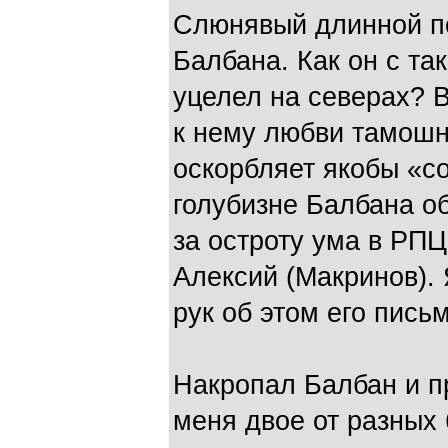
Слюнявый длинной по
Балбана. Как он с та
уцелел на северах? 
к нему любви тамошн
оскорбляет якобы «с
голубизне Балбана о
за остроту ума в РП
Алексий (Макринов). 
рук об этом его письм
Накропал Балбан и п
меня двое от разных 