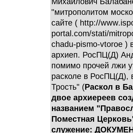
Михайлович Балабан
"митрополитом моско
сайте ( http://www.isp
portal.com/stati/mitr
chadu-pismo-vtoroe )
архиеп. РосПЦ(Д) Ан
помимо прочей лжи у
расколе в РосПЦ(Д),
Трость" (
Раскол в Ба
двое архиереев со
названием "Правос
Поместная Церковь
служение: ДОКУМЕ