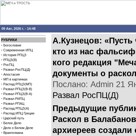
09 Авг, 2026 г. - 14:48
А.Кузнецов: «Пусть
РУБРИКИ
·
Богословие
кто из нас фальсифи
·
Современная ИПЦ
·
История РПЦЗ
·
РПЦЗ(В)
кого редакция "Меч
·
РосПЦ
·
Развал РосПЦ(Д)
документы о раскол
·
Апостасия
·
МП в картинках
Послано: Admin 21 Янв
·
Распад РПЦЗ(МП)
·
Развал РПЦЗ(В-В)
Развал РосПЦ(Д)
·
Развал РПЦЗ(В-А)
·
Развал РИПЦ
·
Развал РПАЦ
Предыдущие публи
·
Распад РПЦЗ(А)
·
Распад ИПЦ Греции
Раскол в Балабанов
·
Царский путь
·
Белое Дело
·
архиереев создали
Дело о Белом Деле
·
Врангелиана