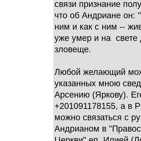
связи признание пол
что об Андриане он: "
ним и как с ним -- жи
уже умер и на свете 
зловеще.
Любой желающий мож
указанных мною свед
Арсению (Яркову). Е
+201091178155, а в Р
можно связаться с р
Андрианом в "Правос
Церкви" еп. Илией (Л