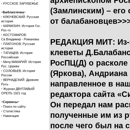
архиепископом Рос
·
РУССКОЕ ЗАРУБЕЖЬЕ
(Замлинским) – его
~Библиотечка~
·
КЛЮЧЕВСКИЙ: Русская
от балабановцев>>
история
·
КАРАМЗИН: История Гос.
Рос-го
·
КОСТОМАРОВ:
Св.Владимир - Романовы
РЕДАКЦИЯ МИТ: Из-
·
ПЛАТОНОВ: Русская
история
клеветы Д.Балабано
·
ТАТИЩЕВ: История
Российская
РосПЦ(Д) о расколе
·
Митр.МАКАРИЙ: История
Рус. Церкви
·
СОЛОВЬЕВ: История
(Яркова), Андриана
России
·
ВЕРНАДСКИЙ: Древняя
направленное в на
Русь
·
Журнал ДВУГЛАВЫЙ
редактора сайта «С
ОРЕЛЪ 1921 год
~Сервисы~
Он передал нам ра
·
Поиск по сайту
·
Статистика
полученные им из р
·
Навигация
после чего был на 