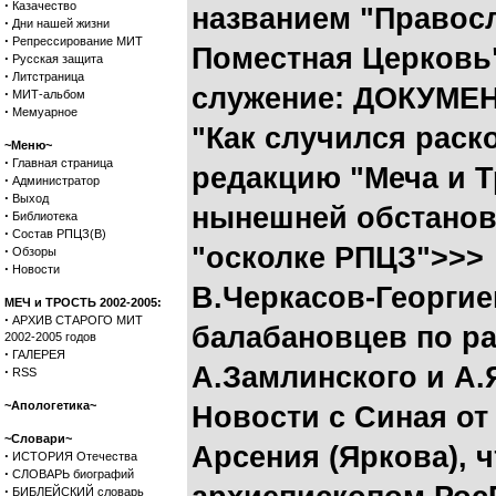
·
Казачество
названием "Правос
·
Дни нашей жизни
·
Репрессирование МИТ
Поместная Церковь
·
Русская защита
·
Литстраница
служение: ДОКУМЕ
·
МИТ-альбом
·
Мемуарное
"Как случился раско
~Меню~
·
Главная страница
редакцию "Меча и Т
·
Администратор
·
Выход
нынешней обстанов
·
Библиотека
·
Состав РПЦЗ(В)
"осколке РПЦЗ">>>
·
Обзоры
·
Новости
В.Черкасов-Георги
МЕЧ и ТРОСТЬ 2002-2005:
·
АРХИВ СТАРОГО МИТ
балабановцев по ра
2002-2005 годов
·
ГАЛЕРЕЯ
А.Замлинского и А.
·
RSS
~Апологетика~
Новости с Синая от
~Словари~
Арсения (Яркова), 
·
ИСТОРИЯ Отечества
·
СЛОВАРЬ биографий
·
БИБЛЕЙСКИЙ словарь