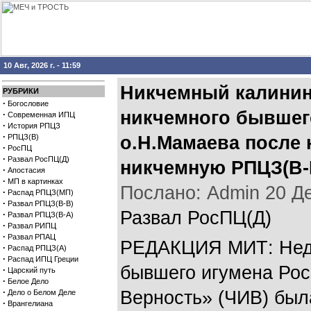
10 Авг, 2026 г. - 11:59
Никчемный калинин
РУБРИКИ
·
Богословие
никчемного бывшег
·
Современная ИПЦ
·
История РПЦЗ
·
РПЦЗ(В)
о.Н.Мамаева после 
·
РосПЦ
·
Развал РосПЦ(Д)
никчемную РПЦЗ(В-
·
Апостасия
·
МП в картинках
Послано: Admin 20 Дек
·
Распад РПЦЗ(МП)
·
Развал РПЦЗ(В-В)
Развал РосПЦ(Д)
·
Развал РПЦЗ(В-А)
·
Развал РИПЦ
·
Развал РПАЦ
РЕДАКЦИЯ МИТ: Неда
·
Распад РПЦЗ(А)
·
Распад ИПЦ Греции
бывшего игумена Рос
·
Царский путь
·
Белое Дело
·
Верность» (ЧИВ) был
Дело о Белом Деле
·
Врангелиана