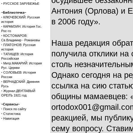
осудившее беззакон
·
РУССКОЕ ЗАРУБЕЖЬЕ
Антония (Орлова) и 
~Библиотечка~
·
КЛЮЧЕВСКИЙ: Русская
в 2006 году».
история
·
КАРАМЗИН: История Гос.
Рос-го
·
КОСТОМАРОВ:
Св.Владимир - Романовы
Наша редакция обрат
·
ПЛАТОНОВ: Русская
история
получила отклики на 
·
ТАТИЩЕВ: История
Российская
столь незначительным
·
Митр.МАКАРИЙ: История
Рус. Церкви
·
СОЛОВЬЕВ: История
Однако сегодня на р
России
·
ВЕРНАДСКИЙ: Древняя
ссылка на сию стать
Русь
·
Журнал ДВУГЛАВЫЙ
общины мамаевцев: 
ОРЕЛЪ 1921 год
~Сервисы~
ortodox001@gmail.co
·
Поиск по сайту
·
Статистика
реакцией, мы публик
·
Навигация
сему вопросу. Ставим