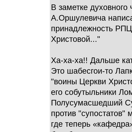
В заметке духовного
А.Оршулевича написа
принадлежность РПЦ
Христовой..."
Ха-ха-ха!! Дальше ка
Это шабесгои-то Лап
"воины Церкви Христ
его собутыльники Л
Полусумасшедший Сур
против "супостатов" 
где теперь «кафедра