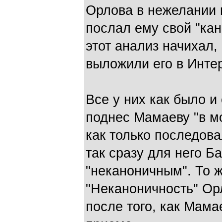
Орлова в нежелании 
послал ему свой "кан
этот анализ начихал,
выложили его в Интер
Все у них как было и
поднес Мамаеву "в мо
как только последов
так сразу для него Б
"неканоничным". То 
"Неканоничность" О
после того, как Мама