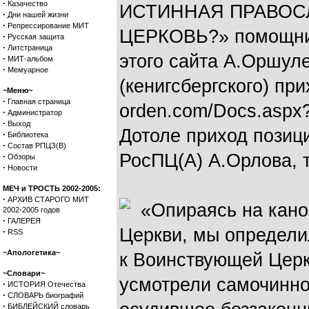
·
Казачество
ИСТИННАЯ ПРАВОС
·
Дни нашей жизни
·
Репрессирование МИТ
ЦЕРКОВЬ?» помощник
·
Русская защита
·
Литстраница
этого сайта А.Оршул
·
МИТ-альбом
·
Мемуарное
(кенигсбергского) прих
~Меню~
·
Главная страница
orden.com/Docs.aspx
·
Администратор
·
Выход
Дотоле приход позиц
·
Библиотека
·
Состав РПЦЗ(В)
РосПЦ(А) А.Орлова, 
·
Обзоры
·
Новости
МЕЧ и ТРОСТЬ 2002-2005:
·
АРХИВ СТАРОГО МИТ
«Опираясь на кан
2002-2005 годов
·
ГАЛЕРЕЯ
Церкви, мы определ
·
RSS
~Апологетика~
к Воинствующей Церк
~Словари~
усмотрели самочинно
·
ИСТОРИЯ Отечества
·
СЛОВАРЬ биографий
·
БИБЛЕЙСКИЙ словарь