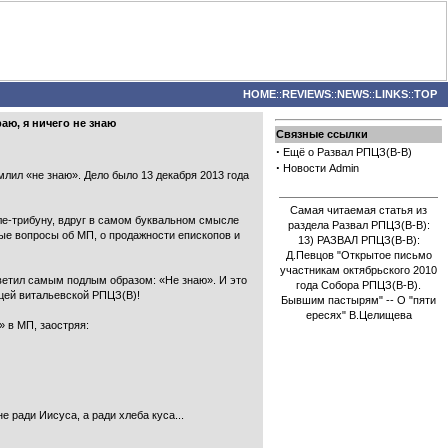
HOME
::
REVIEWS
::
NEWS
::
LINKS
::
TOP
аю, я ничего не знаю
Связные ссылки
·
Ещё о Развал РПЦЗ(В-В)
·
Новости Admin
лил «не знаю». Дело было 13 декабря 2013 года
Самая читаемая статья из
е-трибуну, вдруг в самом буквальном смысле
раздела Развал РПЦЗ(В-В):
рые вопросы об МП, о продажности епископов и
13) РАЗВАЛ РПЦЗ(В-В):
Д.Певцов "Открытое письмо
участникам октябрьского 2010
тветил самым подлым образом: «Не знаю». И это
года Собора РПЦЗ(В-В).
цей витальевской РПЦЗ(В)!
Бывшим пастырям" -- О "пяти
ересях" В.Целищева
 в МП, заостряя:
е ради Иисуса, а ради хлеба куса...