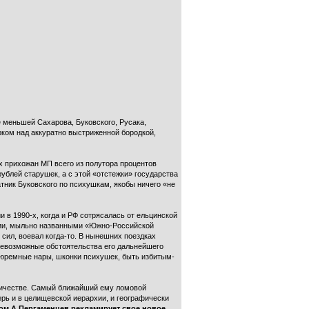
 меньшей Сахарова, Буковского, Русака,
рком над аккуратно выстриженной бородкой,
х прихожан МП всего из полутора процентов
рублей старушек, а с этой «отстежки» государства
ник Буковского по психушкам, якобы ничего «не
в 1990-х, когда и РФ сотрясалась от ельцинской
эфии, мыльно названными «Южно-Российской
сил, воевал когда-то. В нынешних поездках
всевозможные обстоятельства его дальнейшего
тюремные нары, шконки психушек, быть избитым-
ничестве. Самый ближайший ему ломовой
рь и в целищевской иерархии, и географически
м А.Пергаменцев рекламирует свое новое