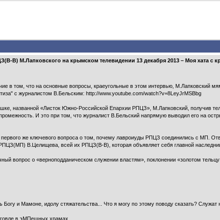
(В-В) М.Лапковского на крымском телевидении 13 декабря 2013 – Моя хата с кр
 в том, что на основные вопросы, краеугольные в этом интервью, М.Лапковский мям
тиза" с журналистом В.Бельским: http://www.youtube.com/watch?v=8LeyJrMSBbg
шке, названной «Листок Южно-Российской Епархии РПЦЗ», М.Лапковский, получив тел
 промежность. И это при том, что журналист В.Бельский напрямую выводил его на ост
 с первого же ключевого вопроса о том, почему лавроиуды РПЦЗ соединились с МП. О
РПЦЗ(МП) В.Целищева, всей их РПЦЗ(В-В), которая объявляет себя главной наследни
ый вопрос о «верноподданическом служении властям», поклонении «золотом тельцу»
 Богу и Мамоне, идолу стяжательства... Что я могу по этому поводу сказать? Служат н
рговле в эМПешных храмах.