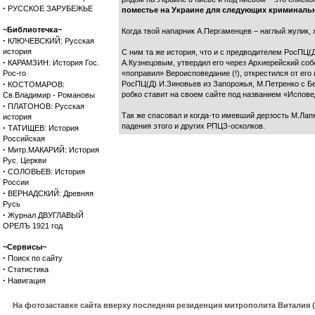
·
РУССКОЕ ЗАРУБЕЖЬЕ
поместье на Украине для следующих криминал
~Библиотечка~
Когда твой напарник А.Пергаменцев – наглый жулик, 
·
КЛЮЧЕВСКИЙ: Русская
история
С ним та же история, что и с предводителем РосПЦ
·
КАРАМЗИН: История Гос.
А.Кузнецовым, утвердил его через Архиерейский соб
Рос-го
«поправил» Вероисповедание (!), открестился от е
·
РосПЦ(Д) И.Зиновьев из Запорожья, М.Петренко с Б
КОСТОМАРОВ:
робко ставит на своем сайте под названием «Испове
Св.Владимир - Романовы
·
ПЛАТОНОВ: Русская
Так же спасовал и когда-то имевший дерзость М.Лап
история
падения этого и других РПЦЗ-осколков.
·
ТАТИЩЕВ: История
Российская
·
Митр.МАКАРИЙ: История
Рус. Церкви
·
СОЛОВЬЕВ: История
России
·
ВЕРНАДСКИЙ: Древняя
Русь
·
Журнал ДВУГЛАВЫЙ
ОРЕЛЪ 1921 год
~Сервисы~
·
Поиск по сайту
·
Статистика
·
Навигация
На фотозаставке сайта вверху последняя резиденция митрополита Виталия 