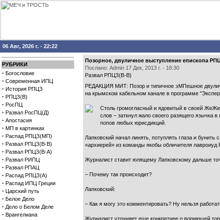
06 Авг, 2026 г. - 22:22
Позорное, двуличное выступление епископа РПЦЗ
РУБРИКИ
Послано: Admin 17 Дек, 2013 г. - 18:30
·
Богословие
Развал РПЦЗ(В-В)
·
Современная ИПЦ
РЕДАКЦИЯ МИТ: Позор и типичное эМПешное двуличие
·
История РПЦЗ
на крымском кабельном канале в программе "Экспер
·
РПЦЗ(В)
·
РосПЦ
Столь громогласный и ядовитый в своей ЖеЖе
·
Развал РосПЦ(Д)
слов – заткнул жало своего разящего язычка в
·
Апостасия
попов любых юрисдикций.
·
МП в картинках
·
Распад РПЦЗ(МП)
Лапковский начал линять, потуплять глаза и бунить
·
Развал РПЦЗ(В-В)
«архиерей» из команды якобы обличителя лавроиуд 
·
Развал РПЦЗ(В-А)
·
Развал РИПЦ
Журналист ставит юлящему Лапковскому дальше точн
·
Развал РПАЦ
·
– Почему так происходит?
Распад РПЦЗ(А)
·
Распад ИПЦ Греции
Лапковский:
·
Царский путь
·
Белое Дело
– Как я могу это комментировать? Ну нельзя работать
·
Дело о Белом Деле
·
Врангелиана
Журналист уточняет еще конкретнее о вопиющей то