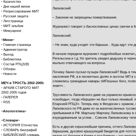
·
Казачество
·
Дни нашей жизни
Лапковский:
·
Репрессирование МИТ
·
Русская защита
– Законом не запрещены пожертвования.
·
Литстраница
·
МИТ-альбом
Журналист говорит о баснословных ценах свечек в 
·
Мемуарное
Лапковский:
~Меню~
·
Главная страница
– Не знаю, куда уходят эти барыши... Куда идут эти д
·
Администратор
·
В начале передачи журналист подробнейше осветил 
Выход
Регельсона и т.д. Но зритель увидел дедушку в чер
·
Библиотека
мыльно отвечающего на вопросы.
·
Состав РПЦЗ(В)
·
Обзоры
Почему банно пускал пузыри Лапковский? Ведь в тем
·
Новости
населения РФ, а в несметных долях и льготах МП в с
сложились громадные навары эМПешных бонз, позвол
МЕЧ и ТРОСТЬ 2002-2005:
знает»...
·
АРХИВ СТАРОГО МИТ
2002-2005 годов
Трусливость Лапковского даже на украинско-крымско
·
ГАЛЕРЕЯ
«свободы», тогда «борцом» не был только ленивый.
·
RSS
Епархией РПЦЗ». Теперь ему в Феодосии с храмом, п
Лапковского по РФ даже из-за малочисленных тусов
~Апологетика~
пребывания в РФ. Мартыну-Мартину Лапковскому в с
изуродованным за углом... Совсем Лапковскому тепер
~Словари~
·
ИСТОРИЯ Отечества
Есть и другая серьезнейшая причина, отчего Лапк
·
СЛОВАРЬ биографий
барышник, духовно крышующий бандитов для «отстеж
·
БИБЛЕЙСКИЙ словарь
рядом на Украине в Киеве и под Киевом – это епис