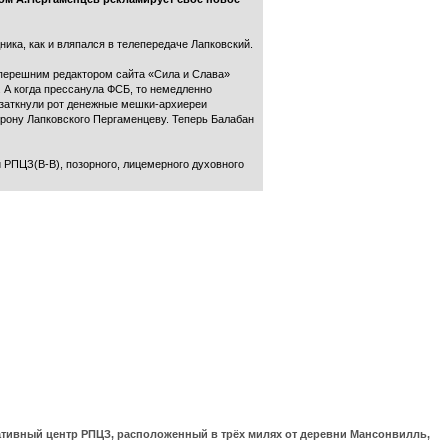
ника, как и вляпался в телепередаче Лапковский.
еперешним редактором сайта «Сила и Слава»
. А когда прессанула ФСБ, то немедленно
 заткнули рот денежные мешки-архиереи
рону Лапковского Пергаменцеву. Теперь Балабан
и РПЦЗ(В-В), позорного, лицемерного духовного
ративный центр РПЦЗ, расположенный в трёх милях от деревни Мансонвилль,