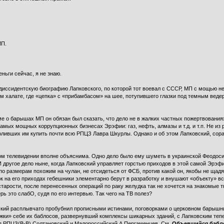
МП.
еньги сейчас, я не знаю.
диссидентскую биографию Лапковского, по которой тот воевал с СССР, МП с мощью не
ном халате, где «цепка» с «прибамбасом» на шее, потупившего глазки под темным веде
е о барышах МП он обязан был сказать, что дело не в жалких частных пожертвования
амых мощных коррупционных бизнесах Эрэфии: газ, нефть, алмазы и т.д. и т.п. Не из 
ивших им купить почти всю РПЦЗ Лавра Шкурлы. Однако и об этом Лапковский, сорат
м телевидении вполне объяснима. Одно дело было ему шуметь в украинской Феодосии 
 И другое дело ныне, когда Лапковский управляет горстью приходов в этой самой Эр
о размерам похожим на чулан, не отсидеться от ФСБ, против какой он, якобы не щадя 
ок на его приходах гебешники элементарно берут в разработку и внушают «объекту» 
тарости, после перенесенных операций по раку желудка так не хочется на знакомые 
ь это слабО, судя по его интервью. Так чего на ТВ полез?
овский расплывчато пробубнил прописными истинами, поговорками о церковном барыш
ки» себе их баблосов, развернувший комплексы шикарных зданий, с Лапковским тепе
коп РПЦЗ(В-В) Солтановский и Малороссийский А.Пергаменцев. См.
Объевшийся бабло