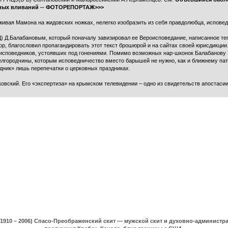
ьных вливаний -- ФОТОРЕПОРТАЖ>>>
живая Мамона на жидовских ножках, нелегко изобразить из себя правдолюбца, исповед
(Д) Д.Балабановым, который поначалу завизировал ее Вероисповедание, написанное т
ор, благословил пропагандировать этот текст брошюрой и на сайтах своей юрисдикции
го исповедников, устоявших под гонениями. Помимо возможных нар-шконок Балабанову
елгородчины, которым исповедничество вместо барышей не нужно, как и ближнему пат
дник» лишь перепечатки о церковных праздниках.
ковский. Его «экспертиза» на крымском телевидении – одно из свидетельств апостаси
(1910 – 2006) Спасо-Преображенский скит — мужской скит и духовно-админист